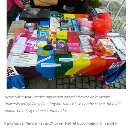
Ayrımcılık Karşıtı Dersler eğitimden sosyal hizmete Ankara’daki
üniversiteleri gökkuşağına boyadı. Kaos GL ve Pembe Hayat, bir ayda
Ankara’da beş ayrı derse konuk oldu.
Kaos GL ve Pembe Hayat 20 Kasım Nefret Suçu Mağduru Transları