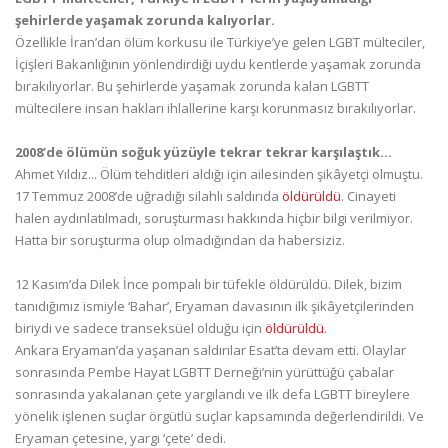
şehirlerde yaşamak zorunda kalıyorlar.
Özellikle İran’dan ölüm korkusu ile Türkiye’ye gelen LGBT mülteciler,
İçişleri Bakanlığının yönlendirdiği uydu kentlerde yaşamak zorunda
bırakılıyorlar. Bu şehirlerde yaşamak zorunda kalan LGBTT
mültecilere insan hakları ihlallerine karşı korunmasız bırakılıyorlar.
2008’de ölümün soğuk yüzüyle tekrar tekrar karşılaştık…
Ahmet Yıldız... Ölüm tehditleri aldığı için ailesinden şikâyetçi olmuştu.
17 Temmuz 2008’de uğradığı silahlı saldırıda
öldürüldü
. Cinayeti
halen aydınlatılmadı, soruşturması hakkında hiçbir bilgi verilmiyor.
Hatta bir soruşturma olup olmadığından da habersiziz.
12 Kasım’da Dilek İnce pompalı bir tüfekle öldürüldü. Dilek, bizim
tanıdığımız ismiyle ‘Bahar’, Eryaman davasının ilk şikâyetçilerinden
biriydi ve sadece transeksüel olduğu için
öldürüldü
.
Ankara Eryaman’da yaşanan saldırılar Esat’ta devam etti. Olaylar
sonrasında Pembe Hayat LGBTT Derneği’nin yürüttüğü çabalar
sonrasında yakalanan çete yargılandı ve ilk defa LGBTT bireylere
yönelik işlenen suçlar örgütlü suçlar kapsamında değerlendirildi. Ve
Eryaman çetesine, yargı ‘çete’ dedi.