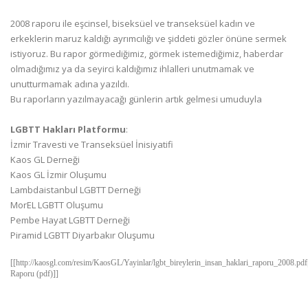
2008 raporu ile eşcinsel, biseksüel ve transeksüel kadın ve
erkeklerin maruz kaldığı ayrımcılığı ve şiddeti gözler önüne sermek
istiyoruz. Bu rapor görmediğimiz, görmek istemediğimiz, haberdar
olmadığımız ya da seyirci kaldığımız ihlalleri unutmamak ve
unutturmamak adına yazıldı.
Bu raporların yazılmayacağı günlerin artık gelmesi umuduyla
LGBTT Hakları Platformu
:
İzmir Travesti ve Transeksüel İnisiyatifi
Kaos GL Derneği
Kaos GL İzmir Oluşumu
Lambdaistanbul LGBTT Derneği
MorEL LGBTT Oluşumu
Pembe Hayat LGBTT Derneği
Piramid LGBTT Diyarbakır Oluşumu
[[http://kaosgl.com/resim/KaosGL/Yayinlar/lgbt_bireylerin_insan_haklari_raporu_2008.pd
Raporu (pdf)]]