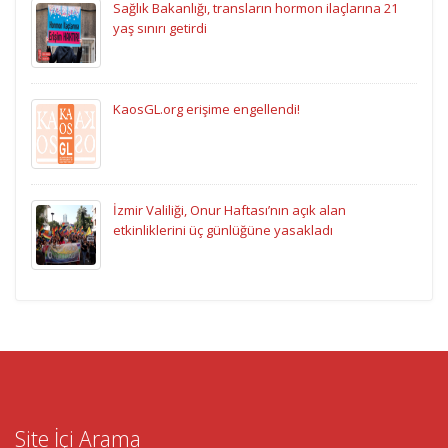
Sağlık Bakanlığı, transların hormon ilaçlarına 21
yaş sınırı getirdi
KaosGL.org erişime engellendi!
İzmir Valiliği, Onur Haftası’nın açık alan
etkinliklerini üç günlüğüne yasakladı
Site İçi Arama