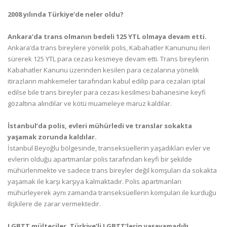
2008 yılında Türkiye’de neler oldu?
Ankara’da trans olmanın bedeli 125 YTL olmaya devam etti.
Ankara’da trans bireylere yönelik polis, Kabahatler Kanununu ileri
sürerek 125 YTL para cezası kesmeye devam etti. Trans bireylerin
Kabahatler Kanunu üzerinden kesilen para cezalarına yönelik
itirazların mahkemeler tarafından kabul edilip para cezaları iptal
edilse bile trans bireyler para cezası kesilmesi bahanesine keyfi
gözaltına alındılar ve kötü muameleye maruz kaldılar.
İstanbul’da polis, evleri mühürledi ve translar sokakta
yaşamak zorunda kaldılar.
İstanbul Beyoğlu bölgesinde, transeksüellerin yaşadıkları evler ve
evlerin olduğu apartmanlar polis tarafından keyfi bir şekilde
mühürlenmekte ve sadece trans bireyler değil komşuları da sokakta
yaşamak ile karşı karşıya kalmaktadır. Polis apartmanları
mühürleyerek aynı zamanda transeksüellerin komşuları ile kurduğu
ilişkilere de zarar vermektedir.
LGBTT mülteciler, Türkiye’li LGBTT’lerin yaşayamadığı