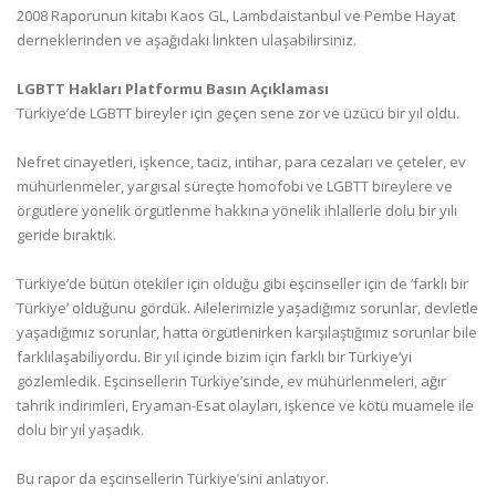
2008 Raporunun kitabı Kaos GL, Lambdaistanbul ve Pembe Hayat
derneklerinden ve aşağıdaki linkten ulaşabilirsiniz.
LGBTT Hakları Platformu Basın Açıklaması
Türkiye’de LGBTT bireyler için geçen sene zor ve üzücü bir yıl oldu.
Nefret cinayetleri, işkence, taciz, intihar, para cezaları ve çeteler, ev
mühürlenmeler, yargısal süreçte homofobi ve LGBTT bireylere ve
örgütlere yönelik örgütlenme hakkına yönelik ihlallerle dolu bir yılı
geride bıraktık.
Türkiye’de bütün ötekiler için olduğu gibi eşcinseller için de ‘farklı bir
Türkiye’ olduğunu gördük. Ailelerimizle yaşadığımız sorunlar, devletle
yaşadığımız sorunlar, hatta örgütlenirken karşılaştığımız sorunlar bile
farklılaşabiliyordu. Bir yıl içinde bizim için farklı bir Türkiye’yi
gözlemledik. Eşcinsellerin Türkiye’sinde, ev mühürlenmeleri, ağır
tahrik indirimleri, Eryaman-Esat olayları, işkence ve kötü muamele ile
dolu bir yıl yaşadık.
Bu rapor da eşcinsellerin Türkiye’sini anlatıyor.