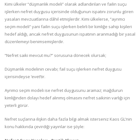
Kimi ülkeler “düşmanlık modeli” olarak adlandırılan ve failin suçu
işlerken nefret duygusu içerisinde olduğunun ispatını zorunlu gören
yasaları mevzuatlarına dâhil etmişlerdir. Kimi ülkelerse, “ayrımcı
seçim modeli” yani failin suçu işlerken belirli bir kimliğe sahip kişileri
hedef aldığı, ancak nefret duygusunun ispatının aranmadığı bir yasal
düzenlemeyi benimsemişlerdir.
“Nefret saiki mevcut mu?” sorusuna dönecek olursak;
Düşmanlık modelinin cevabı; fail suçu işlerken nefret duygusu
içerisindeyse ‘evet’tir.
Ayrımcı seçim modeli ise nefret duygusunu aramaz; mağdurun
kimliğinden dolayı hedef alınmış olmasını nefret saikinin varlığı için
yeterli görür.
Nefret suçlarına ilişkin daha fazla bilgi almak isterseniz Kaos GL’nin
konu hakkında çevirdiği yayınlar ise şöyle: