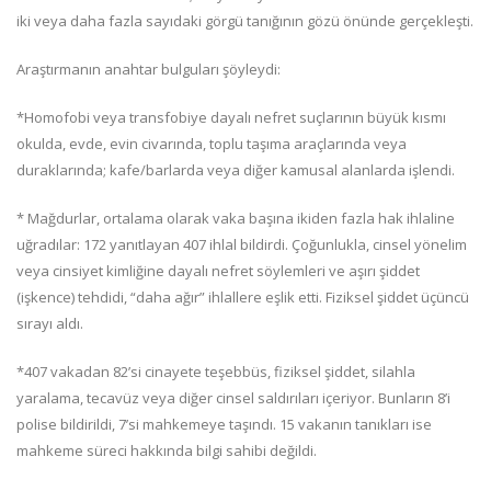
iki veya daha fazla sayıdaki görgü tanığının gözü önünde gerçekleşti.
Araştırmanın anahtar bulguları şöyleydi:
*Homofobi veya transfobiye dayalı nefret suçlarının büyük kısmı
okulda, evde, evin civarında, toplu taşıma araçlarında veya
duraklarında; kafe/barlarda veya diğer kamusal alanlarda işlendi.
* Mağdurlar, ortalama olarak vaka başına ikiden fazla hak ihlaline
uğradılar: 172 yanıtlayan 407 ihlal bildirdi. Çoğunlukla, cinsel yönelim
veya cinsiyet kimliğine dayalı nefret söylemleri ve aşırı şiddet
(işkence) tehdidi, “daha ağır” ihlallere eşlik etti. Fiziksel şiddet üçüncü
sırayı aldı.
*407 vakadan 82’si cinayete teşebbüs, fiziksel şiddet, silahla
yaralama, tecavüz veya diğer cinsel saldırıları içeriyor. Bunların 8’i
polise bildirildi, 7’si mahkemeye taşındı. 15 vakanın tanıkları ise
mahkeme süreci hakkında bilgi sahibi değildi.