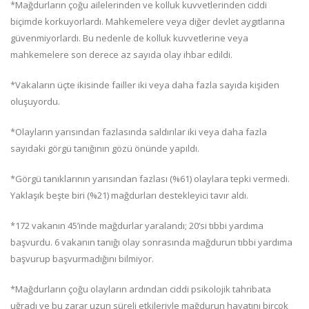
*Mağdurların çoğu ailelerinden ve kolluk kuvvetlerinden ciddi
biçimde korkuyorlardı. Mahkemelere veya diğer devlet aygıtlarına
güvenmiyorlardı. Bu nedenle de kolluk kuvvetlerine veya
mahkemelere son derece az sayıda olay ihbar edildi.
*Vakaların üçte ikisinde failler iki veya daha fazla sayıda kişiden
oluşuyordu.
*Olayların yarısından fazlasında saldırılar iki veya daha fazla
sayıdaki görgü tanığının gözü önünde yapıldı.
*Görgü tanıklarının yarısından fazlası (%61) olaylara tepki vermedi.
Yaklaşık beşte biri (%21) mağdurları destekleyici tavır aldı.
*172 vakanın 45’inde mağdurlar yaralandı; 20’si tıbbi yardıma
başvurdu. 6 vakanın tanığı olay sonrasında mağdurun tıbbi yardıma
başvurup başvurmadığını bilmiyor.
*Mağdurların çoğu olayların ardından ciddi psikolojik tahribata
uğradı ve bu zarar uzun süreli etkileriyle mağdurun hayatını birçok