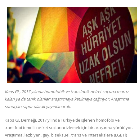
Kaos GL, 2017 yılında homofobik ve transfobik nefret suçuna maruz
kalan ya da tanık olanları araştırmaya katılmaya çağırıyor. Araştırma
sonuçları rapor olarak yayınlanacak.
Kaos GL Derneği, 2017 yılında Türkiye’de işlenen homofobi ve
transfobi temelli nefret suçlarını izlemek için bir araştırma yürütüyor.
Araştırma, lezbiyen, gey, biseksüel, trans ve intersekslere (LGBTİ)