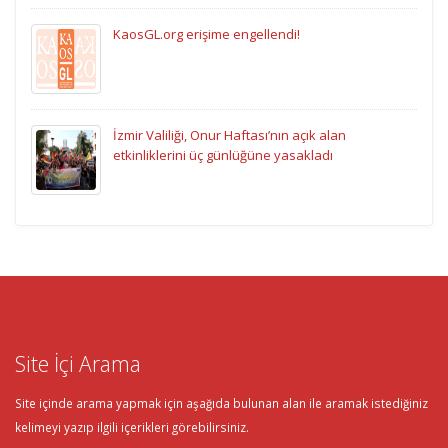
KaosGL.org erişime engellendi!
İzmir Valiliği, Onur Haftası’nın açık alan
etkinliklerini üç günlüğüne yasakladı
Site İçi Arama
Site içinde arama yapmak için aşağıda bulunan alan ile aramak istediğiniz
kelimeyi yazıp ilgili içerikleri görebilirsiniz.