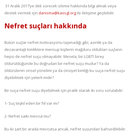
31 Aralık 2017’ye dek sürecek izleme hakkında bilgi almak veya
destek vermek için
danisma@kaosgl.org
ile iletişime geçilebilir.
Nefret suçları hakkında
Bütün suçlar nefret motivasyonu taşımadığı gibi, azınlık ya da
dezavantajlı kimliklere mensup kişilerin mağduru oldukları suçların
hepsi de nefret suçu olmayabilir. Mesela, bir LGBTİ birey
öldürüldüğünde bu doğrudan bir nefret suçu mudur? Ya da
öldürülenin cinsel yönelimi ya da cinsiyet kimliği bu suça nefret suçu
diyebilmek için yeterli midir?
Bir suça nefret suçu diyebilmek için pratik olarak iki soru sorulabilir:
1- Suç teşkil eden bir fiil var mı?
2- Nefret saiki mevcut mu?
Bu iki şart bir arada mevcutsa ancak, nefret suçundan bahsedilebilir.