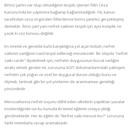
Birinci şartın var olup olmadığının tespiti, işlenen fiilin Ceza
Kanunu’nda bir yaptırıma bağlanıp bağlanmadığıdır. Fiil, kanun
tarafından ceza öngörülen fiillerdense birinci şartımız gerçekleşmiş
demektir. İkinci şart yani nefret saikinin tespiti için aynı kolaylık ne
yazık ki söz konusu değildir.
En önemli ve genelde kafa karışıklığına yol açan bölüm, nefret
saikinin varlığının nasıl tespit edileceği meselesidir. Bir olayda “nefret
saiki vardır” diyebilmek için, nefretin duygusunun bizzat varlığını
analiz etmek gerekir mi, sorusuna AGİT dokümanlarındaki yaklaşım;
nefretin çok yoğun ve özel bir duygusal durum olduğu bunu ve
ölçmek, tartmak gibi bir yol yöntemin de aranmaması gerektiği
yönündedir.
Mevzuatlarına nefret suçunu dâhil eden ülkelerin yaptıkları yasalar
incelendiğinde ise bu konuda iki temel eğilimin ortaya çıktığı
görülmektedir. Her iki eğilim de “Nefret saiki mevcut mu?” sorusuna
farklı metotlarla cevap aramaktadır.