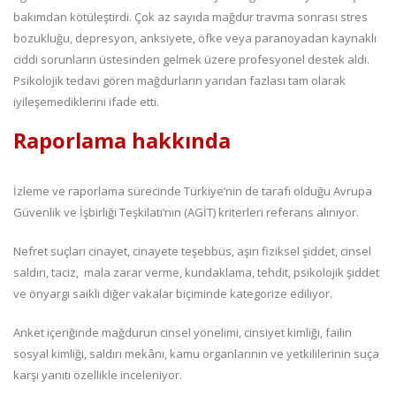
bakımdan kötüleştirdi. Çok az sayıda mağdur travma sonrası stres
bozukluğu, depresyon, anksiyete, öfke veya paranoyadan kaynaklı
ciddi sorunların üstesinden gelmek üzere profesyonel destek aldı.
Psikolojik tedavi gören mağdurların yarıdan fazlası tam olarak
iyileşemediklerini ifade etti.
Raporlama hakkında
İzleme ve raporlama sürecinde Türkiye’nin de tarafı olduğu Avrupa
Güvenlik ve İşbirliği Teşkilatı’nın (AGİT) kriterleri referans alınıyor.
Nefret suçları cinayet, cinayete teşebbüs, aşırı fiziksel şiddet, cinsel
saldırı, taciz, mala zarar verme, kundaklama, tehdit, psikolojik şiddet
ve önyargı saikli diğer vakalar biçiminde kategorize ediliyor.
Anket içeriğinde mağdurun cinsel yönelimi, cinsiyet kimliği, failin
sosyal kimliği, saldırı mekânı, kamu organlarının ve yetkililerinin suça
karşı yanıtı özellikle inceleniyor.