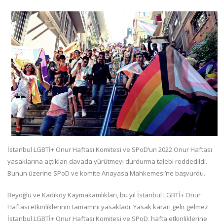
İstanbul LGBTİ+ Onur Haftası Komitesi ve SPoD’un 2022 Onur Haftası
yasaklarına açtıkları davada yürütmeyi durdurma talebi reddedildi.
Bunun üzerine SPoD ve komite Anayasa Mahkemesi’ne başvurdu.
Beyoğlu ve Kadıköy Kaymakamlıkları, bu yıl İstanbul LGBTİ+ Onur
Haftası etkinliklerinin tamamını yasakladı. Yasak kararı gelir gelmez
İstanbul LGBTİ+ Onur Haftası Komitesi ve SPoD, hafta etkinliklerine