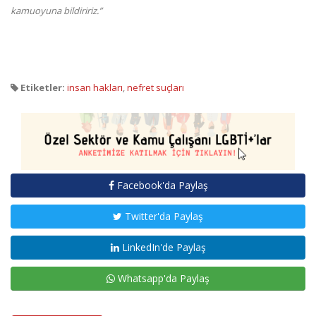
kamuoyuna bildiririz.”
Etiketler:
insan hakları
,
nefret suçları
Facebook'da Paylaş
Twitter'da Paylaş
LinkedIn'de Paylaş
Whatsapp'da Paylaş