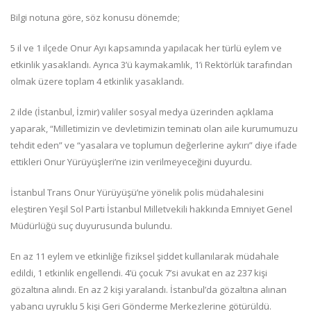
Bilgi notuna göre, söz konusu dönemde;
5 il ve 1 ilçede Onur Ayı kapsamında yapılacak her türlü eylem ve
etkinlik yasaklandı. Ayrıca 3’ü kaymakamlık, 1’i Rektörlük tarafından
olmak üzere toplam 4 etkinlik yasaklandı.
2 ilde (İstanbul, İzmir) valiler sosyal medya üzerinden açıklama
yaparak, “Milletimizin ve devletimizin teminatı olan aile kurumumuzu
tehdit eden” ve “yasalara ve toplumun değerlerine aykırı” diye ifade
ettikleri Onur Yürüyüşleri’ne izin verilmeyeceğini duyurdu.
İstanbul Trans Onur Yürüyüşü’ne yönelik polis müdahalesini
eleştiren Yeşil Sol Parti İstanbul Milletvekili hakkında Emniyet Genel
Müdürlüğü suç duyurusunda bulundu.
En az 11 eylem ve etkinliğe fiziksel şiddet kullanılarak müdahale
edildi, 1 etkinlik engellendi. 4’ü çocuk 7’si avukat en az 237 kişi
gözaltına alındı. En az 2 kişi yaralandı. İstanbul’da gözaltına alınan
yabancı uyruklu 5 kişi Geri Gönderme Merkezlerine götürüldü.