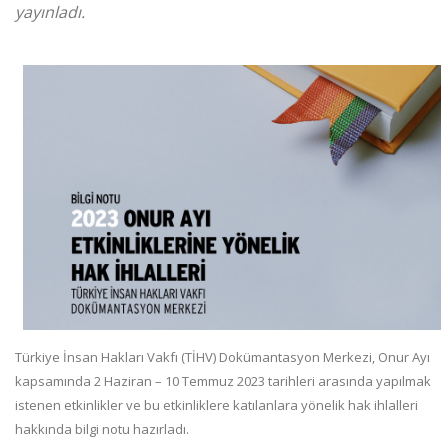
yayınladı.
Türkiye İnsan Hakları Vakfı (TİHV) Dokümantasyon Merkezi, Onur Ayı
kapsamında 2 Haziran – 10 Temmuz 2023 tarihleri arasında yapılmak
istenen etkinlikler ve bu etkinliklere katılanlara yönelik hak ihlalleri
hakkında bilgi notu hazırladı.