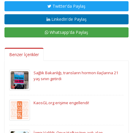
Twitter'da Paylaş
LinkedIn'de Paylaş
Whatsapp'da Paylaş
Benzer İçerikler
Sağlık Bakanlığı, transların hormon ilaçlarına 21
yaş sınırı getirdi
KaosGL.org erişime engellendi!
İzmir Valiliği, Onur Haftası’nın açık alan