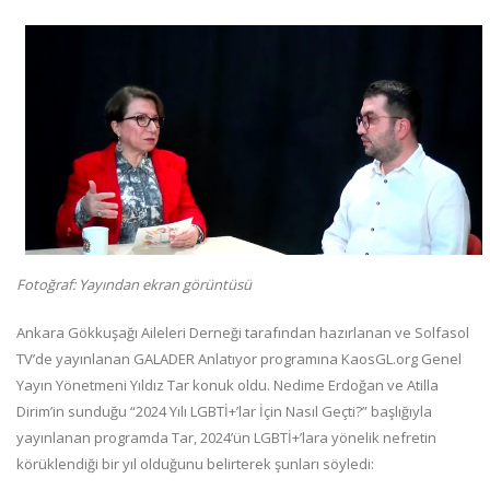
Fotoğraf: Yayından ekran görüntüsü
Ankara Gökkuşağı Aileleri Derneği tarafından hazırlanan ve Solfasol
TV’de yayınlanan GALADER Anlatıyor programına KaosGL.org Genel
Yayın Yönetmeni Yıldız Tar konuk oldu. Nedime Erdoğan ve Atilla
Dirim’in sunduğu “2024 Yılı LGBTİ+’lar İçin Nasıl Geçti?” başlığıyla
yayınlanan programda Tar, 2024’ün LGBTİ+’lara yönelik nefretin
körüklendiği bir yıl olduğunu belirterek şunları söyledi: