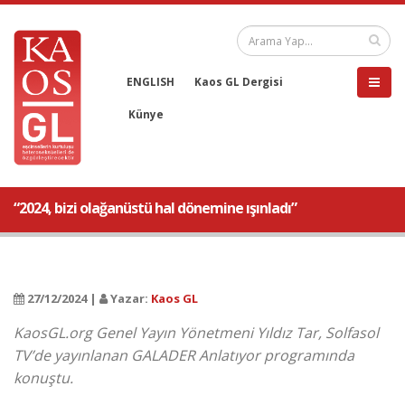
ENGLISH
Kaos GL Dergisi
Künye
“2024, bizi olağanüstü hal dönemine ışınladı”
27/12/2024 |
Yazar:
Kaos GL
KaosGL.org Genel Yayın Yönetmeni Yıldız Tar, Solfasol
TV’de yayınlanan GALADER Anlatıyor programında
konuştu.