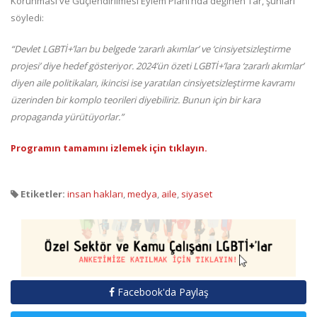
Korunması ve Güçlendirilmesi Eylem Planı’nda değinen Tar, şunları
söyledi:
“Devlet LGBTİ+’ları bu belgede ‘zararlı akımlar’ ve ‘cinsiyetsizleştirme
projesi’ diye hedef gösteriyor. 2024’ün özeti LGBTİ+’lara ‘zararlı akımlar’
diyen aile politikaları, ikincisi ise yaratılan cinsiyetsizleştirme kavramı
üzerinden bir komplo teorileri diyebiliriz. Bunun için bir kara
propaganda yürütüyorlar.”
Programın tamamını izlemek için tıklayın.
Etiketler:
insan hakları
,
medya
,
aile
,
siyaset
Facebook'da Paylaş