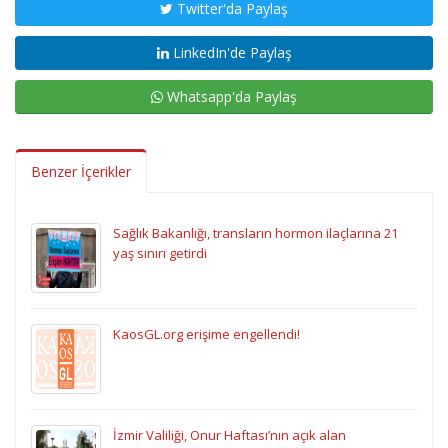
Twitter'da Paylaş
LinkedIn'de Paylaş
Whatsapp'da Paylaş
Benzer İçerikler
Sağlık Bakanlığı, transların hormon ilaçlarına 21
yaş sınırı getirdi
KaosGL.org erişime engellendi!
İzmir Valiliği, Onur Haftası’nın açık alan