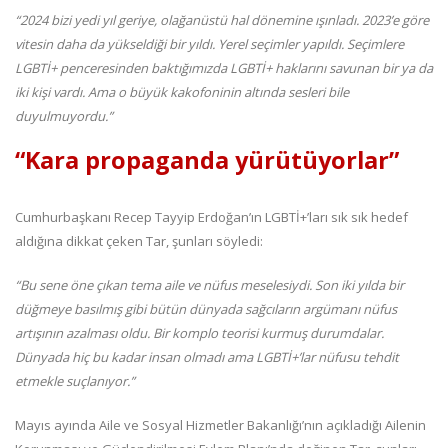
“2024 bizi yedi yıl geriye, olağanüstü hal dönemine ışınladı. 2023’e göre
vitesin daha da yükseldiği bir yıldı. Yerel seçimler yapıldı. Seçimlere
LGBTİ+ penceresinden baktığımızda LGBTİ+ haklarını savunan bir ya da
iki kişi vardı. Ama o büyük kakofoninin altında sesleri bile
duyulmuyordu.”
“Kara propaganda yürütüyorlar”
Cumhurbaşkanı Recep Tayyip Erdoğan’ın LGBTİ+’ları sık sık hedef
aldığına dikkat çeken Tar, şunları söyledi:
“Bu sene öne çıkan tema aile ve nüfus meselesiydi. Son iki yılda bir
düğmeye basılmış gibi bütün dünyada sağcıların argümanı nüfus
artışının azalması oldu. Bir komplo teorisi kurmuş durumdalar.
Dünyada hiç bu kadar insan olmadı ama LGBTİ+’lar nüfusu tehdit
etmekle suçlanıyor.”
Mayıs ayında Aile ve Sosyal Hizmetler Bakanlığı’nın açıkladığı Ailenin