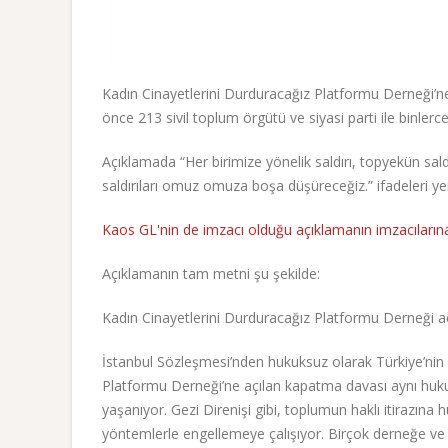
Kadın Cinayetlerini Durduracağız Platformu Derneği’n
önce 213 sivil toplum örgütü ve siyasi parti ile binle
Açıklamada “Her birimize yönelik saldırı, topyekün sal
saldırıları omuz omuza boşa düşüreceğiz.” ifadeleri yer
Kaos GL'nin de imzacı olduğu açıklamanın imzacılarına 
Açıklamanın tam metni şu şekilde:
Kadın Cinayetlerini Durduracağız Platformu Derneği açı
İstanbul Sözleşmesi’nden hukuksuz olarak Türkiye’nin 
Platformu Derneği’ne açılan kapatma davası aynı huku
yaşanıyor. Gezi Direnişi gibi, toplumun haklı itirazına 
yöntemlerle engellemeye çalışıyor. Birçok derneğe ve 