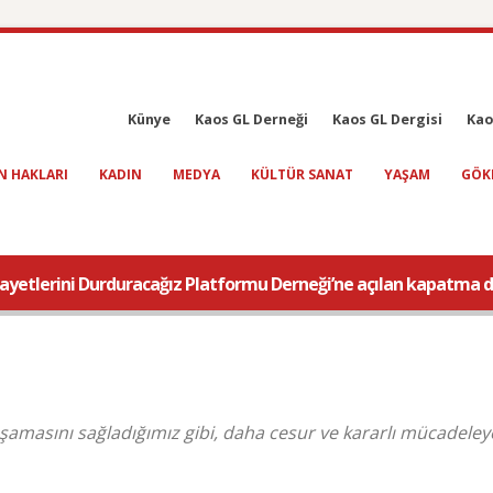
Künye
Kaos GL Derneği
Kaos GL Dergisi
Kao
N HAKLARI
KADIN
MEDYA
KÜLTÜR SANAT
YAŞAM
GÖK
nayetlerini Durduracağız Platformu Derneği’ne açılan kapatma 
şamasını sağladığımız gibi, daha cesur ve kararlı mücadeley