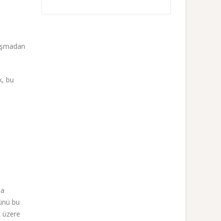
ruşmadan
k, bu
na
cünü bu
k üzere