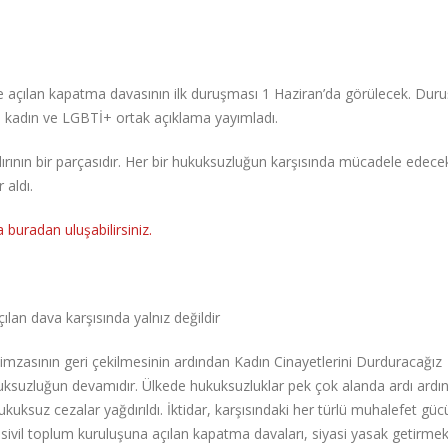
e açılan kapatma davasının ilk duruşması 1 Haziran’da görülecek. Du
rce kadın ve LGBTİ+ ortak açıklama yayımladı.
dırının bir parçasıdır. Her bir hukuksuzluğun karşısında mücadele edece
 aldı.
buradan uluşabilirsiniz.
lan dava karşısında yalnız değildir
imzasının geri çekilmesinin ardından Kadın Cinayetlerini Durduracağız
ksuzluğun devamıdır. Ülkede hukuksuzluklar pek çok alanda ardı ardı
hukuksuz cezalar yağdırıldı. İktidar, karşısındaki her türlü muhalefet gü
sivil toplum kuruluşuna açılan kapatma davaları, siyasi yasak getirme