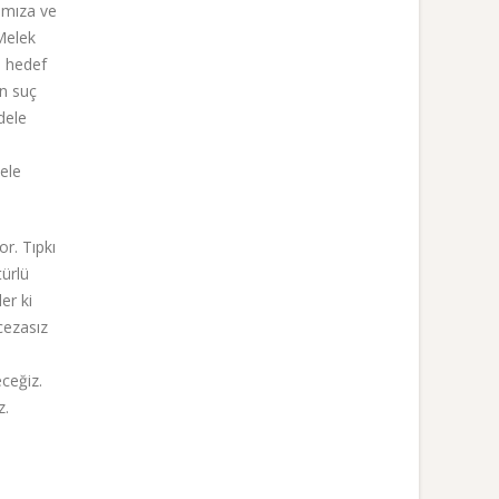
rımıza ve
Melek
n hedef
an suç
dele
dele
r. Tıpkı
türlü
er ki
 cezasız
ceğiz.
z.