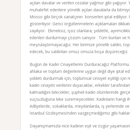
açılan davalar ve verilen cezalar yağmur gibi yağıyor.
muhalefet edenlere yönelik açılan davalarla da bitmiy
Mosso gibi birçok sanatçının konserleri iptal ediliyor.
gösteriliyor. Gerici örgütlenmelerin açıklamaları dik
sayılıyor. Ekmeksiz, işsiz olanlara; şiddetle, ayrımcılı
edenleri durdurmayı çözüm sanıyor. Tüm bunları ve haz
meşrulaştırmayacağız. Her birimize yönelik saldırı, to
edecek, bu saldırıları omuz omuza boşa düşüreceğiz.
Bugün de Kadın Cinayetlerini Durduracağız Platformu “k
ahlaka ve toplum değerlerine uygun değil diye iptal edil
şiddeti durdurmak için, toplumsal cinsiyet eşitliği için
kadın cinayeti verilerini duyacaklar, erkekler tarafından
kalmadığını bilecekler, şüpheli kadın ölümlerinde gerç
suçsuzluğuna leke süremeyecekler. Kadınların hangi 
Adliyelerde, sokaklarda, meydanlarda, iş yerlerinde 
İstanbul Sözleşmesi’nden vazgeçmediğimiz gibi hakla
Dayanışmamızla nice kadının eşit ve özgür yaşamasını