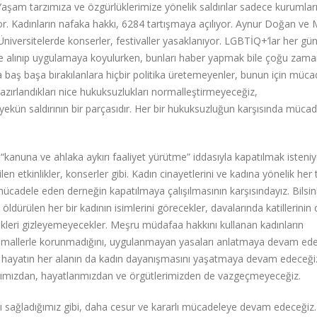
 Yaşam tarzımıza ve özgürlüklerimize yönelik saldırılar sadece kurumla
or. Kadınların nafaka hakkı, 6284 tartışmaya açılıyor. Aynur Doğan ve 
 Üniversitelerde konserler, festivaller yasaklanıyor. LGBTİQ+’lar her gü
kate alınıp uygulamaya koyulurken, bunları haber yapmak bile çoğu zam
kla baş başa bırakılanlara hiçbir politika üretemeyenler, bunun için müca
ırlandıkları nice hukuksuzlukları normalleştirmeyeceğiz,
pyekün saldırının bir parçasıdır. Her bir hukuksuzluğun karşısında müca
anuna ve ahlaka aykırı faaliyet yürütme” iddasıyla kapatılmak isteniyo
en etkinlikler, konserler gibi. Kadın cinayetlerini ve kadına yönelik her 
 mücadele eden derneğin kapatılmaya çalışılmasının karşısındayız. Bilsinl
 öldürülen her bir kadının isimlerini görecekler, davalarında katillerinin
ekleri gizleyemeyecekler. Meşru müdafaa hakkını kullanan kadınların
ihmallerle korunmadığını, uygulanmayan yasaları anlatmaya devam ede
ve hayatın her alanın da kadın dayanışmasını yaşatmaya devam edeceği
rımızdan, hayatlarımızdan ve örgütlerimizden de vazgeçmeyeceğiz.
 sağladığımız gibi, daha cesur ve kararlı mücadeleye devam edeceğiz.