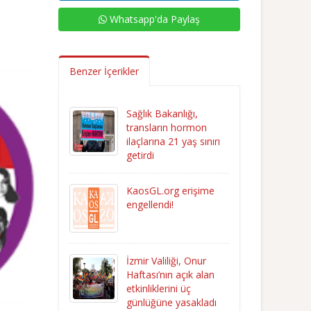
Whatsapp'da Paylaş
Benzer İçerikler
Sağlık Bakanlığı,
transların hormon
ilaçlarına 21 yaş sınırı
getirdi
KaosGL.org erişime
engellendi!
İzmir Valiliği, Onur
Haftası’nın açık alan
etkinliklerini üç
günlüğüne yasakladı