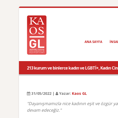
ANA SAYFA
INSA
213 kurum ve binlerce kadın ve LGBTİ+, Kadın Ci
31/05/2022 |
Yazar:
Kaos GL
"Dayanışmamızla nice kadının eşit ve özgür ya
devam edeceğiz."