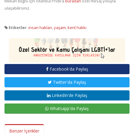
Mekan bilgisi için İstanbul Pride’a
buradan
özel mesaj yoluyla
ulaşabilirsiniz.
Etiketler:
insan hakları
,
yaşam
,
kent hakkı
Facebook'da Paylaş
Twitter'da Paylaş
LinkedIn'de Paylaş
Whatsapp'da Paylaş
Benzer İçerikler