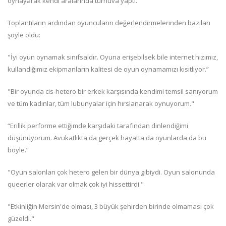
oynayarak kendi aralarında turnuva yaptı.
Toplantıların ardından oyuncuların değerlendirmelerinden bazıları
şöyle oldu:
"İyi oyun oynamak sınıfsaldır. Oyuna erişebilsek bile internet hızımız,
kullandığımız ekipmanların kalitesi de oyun oynamamızı kısıtlıyor.”
"Bir oyunda cis-hetero bir erkek karşısında kendimi temsil sanıyorum
ve tüm kadınlar, tüm lubunyalar için hırslanarak oynuyorum."
“Erillik performe ettiğimde karşıdaki tarafından dinlendiğimi
düşünüyorum. Avukatlıkta da gerçek hayatta da oyunlarda da bu
böyle.”
"Oyun salonları çok hetero gelen bir dünya gibiydi. Oyun salonunda
queerler olarak var olmak çok iyi hissettirdi."
"Etkinliğin Mersin'de olması, 3 büyük şehirden birinde olmaması çok
güzeldi."