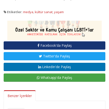
Etiketler:
medya
,
kültür sanat
,
yaşam
Facebook'da Paylaş
Twitter'da Paylaş
LinkedIn'de Paylaş
Whatsapp'da Paylaş
Benzer İçerikler