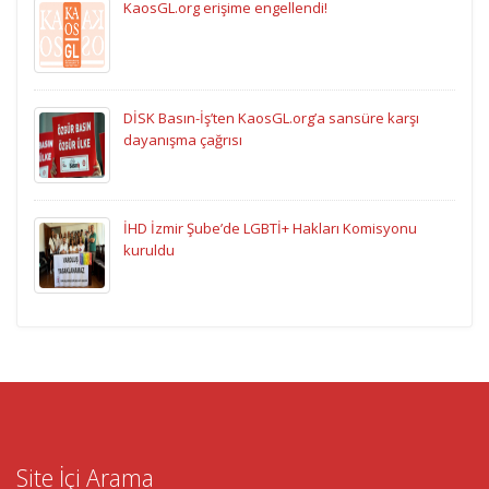
KaosGL.org erişime engellendi!
DİSK Basın-İş’ten KaosGL.org’a sansüre karşı
dayanışma çağrısı
İHD İzmir Şube’de LGBTİ+ Hakları Komisyonu
kuruldu
Site İçi Arama