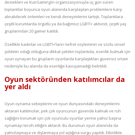
destekleri ve KuirGaming’in organizasyonuyla üç gün süren
toplantılar boyunca oyun alanında karşılaşılan problemlere karşı
alınabilecek önlemleri ve kendi deneyimlerini tartıştı. Toplantılara
çeşitli kurumlarda örgütlü ya da bağımsız LGBTİ+ aktivisti, çeşitli yaş
gruplarından 20 gamer katıldı.
Özellikle kadınlar ve LGBTİ+’ların nefret söyleminin ve sözlü cinsel
şiddetin odağı olduğuna dikkat çekilen toplantıda, esenlik bulmak için
oyun oynayan bu grupların oyunlarda karşılaştıkları güvensiz ortam
nedeniyle bu alanda da esenliğe kavuşamadığı belirtildi.
Oyun sektöründen katılımcılar da
yer aldı
Oyun oynama sebeplerini ve oyun dünyasındaki deneyimlerini
aktaran katılımcılar, pek çok oyuncunun güvende kalmak ve ruh
sağlığını korumak için çok oyunculu oyunlar yerine yalnız başına
oynamayı tercih ettiğini aktardı. Bu durumun oyun alanında da
yalnızlaşmaya ve dışlanmaya yol açtığına vurgu yapıldı. Etkinlikte