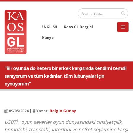
ENGLISH
Kaos GL Dergisi
Künye
"Bir oyunda cis-hetero bir erkek karşısında kendimi temsil
sanıyorum ve tüm kadınlar, tüm lubunyalar için
oynuyorum"
09/05/2024 |
Yazar:
Belgin Günay
LGBTİ+ oyun severler oyun dünyasındaki cinsiyetçilik,
homofobi, transfobi, interfobi ve nefret söylemine karşı