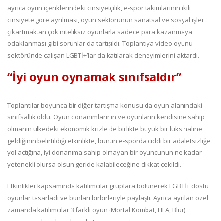
ayrıca oyun içeriklerindeki cinsiyetçilik, e-spor takımlarının ikili
cinsiyete göre ayrılması, oyun sektörünün sanatsal ve sosyal işler
çıkartmaktan çok niteliksiz oyunlarla sadece para kazanmaya
odaklanması gibi sorunlar da tartışıldı. Toplantıya video oyunu
sektöründe çalışan LGBTİ+’lar da katılarak deneyimlerini aktardı.
“İyi oyun oynamak sınıfsaldır”
Toplantılar boyunca bir diğer tartışma konusu da oyun alanındaki
sınıfsallık oldu. Oyun donanımlarının ve oyunların kendisine sahip
olmanın ülkedeki ekonomik krizle de birlikte büyük bir lüks haline
geldiğinin belirtildiği etkinlikte, bunun e-sporda ciddi bir adaletsizliğe
yol açtığına, iyi donanıma sahip olmayan bir oyuncunun ne kadar
yetenekli olursa olsun geride kalabileceğine dikkat çekildi.
Etkinlikler kapsamında katılımcılar gruplara bölünerek LGBTİ+ dostu
oyunlar tasarladı ve bunları birbirleriyle paylaştı. Ayrıca ayrılan özel
zamanda katılımcılar 3 farklı oyun (Mortal Kombat, FIFA, Blur)