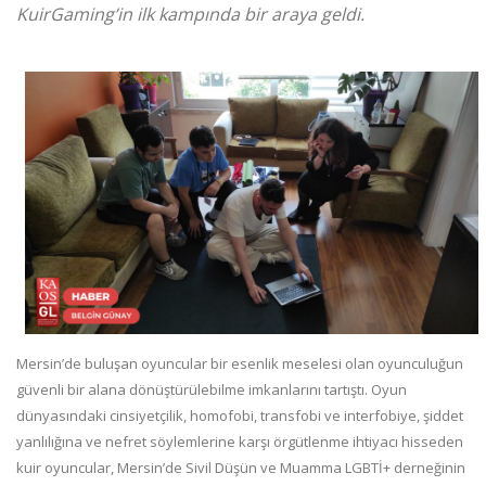
KuirGaming’in ilk kampında bir araya geldi.
Mersin’de buluşan oyuncular bir esenlik meselesi olan oyunculuğun
güvenli bir alana dönüştürülebilme imkanlarını tartıştı. Oyun
dünyasındaki cinsiyetçilik, homofobi, transfobi ve interfobiye, şiddet
yanlılığına ve nefret söylemlerine karşı örgütlenme ihtiyacı hisseden
kuir oyuncular, Mersin’de Sivil Düşün ve Muamma LGBTİ+ derneğinin