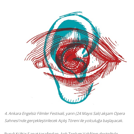
4. Ankara Engelsiz Filmler Festivali, yarın (24 Mayıs Salı) akşam Opera
Sahnesi'nde gerçekleştirilecek Açılış Töreni ile yolculuğa başlayacak.
Puruli Kültür Sanat tarafından, Açık Toplum Vakfı’nın desteğiyle