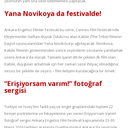
çevirisinin yanı sıra sesli betimlemesi yapılacak.
Yana Novikoya da festivalde!
Ankara Engelsiz Filmler Festivali bu sene, Cannes Film Festivali'nde
Eleştirmenler Haftası Büyük Ödülü'nü alan Kabile (The Tribe) filminin
başrol oyuncularından Yana Novikova’yı ağırlayacak. Novikova,
Kabile filminin gösteriminden sonra seyircilerin sorularını yanıtlamak
üzere Ankara'da olacak. Tamamı işaret dili ile çekilen ilk film olan
Kabile, duyguları anlatmak için her zaman sese ihtiyaç olmadığına;
sessiz bir şekilde de seyirci – film iletişimi kurulacağına bir örnek.
“Erişiyorsam varım!” fotoğraf
sergisi
Türkiye ve İsveç'ten farklı yaş ve engel gruplarındaki toplam 22
bireyin portrelerine ve hikayelerine yer veren Erişiyorsam Varım!
fotoğraf sergisi Ankara Engelsiz Film Festivali kapsamında 23-30
Mayıs 2016 tarihleri arasında Goethe-Institut Ankara'da seyirciyle