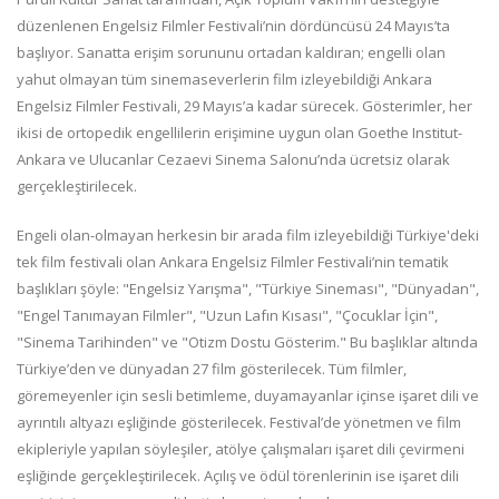
düzenlenen Engelsiz Filmler Festivali’nin dördüncüsü 24 Mayıs’ta
başlıyor. Sanatta erişim sorununu ortadan kaldıran; engelli olan
yahut olmayan tüm sinemaseverlerin film izleyebildiği Ankara
Engelsiz Filmler Festivali, 29 Mayıs’a kadar sürecek. Gösterimler, her
ikisi de ortopedik engellilerin erişimine uygun olan Goethe Institut-
Ankara ve Ulucanlar Cezaevi Sinema Salonu’nda ücretsiz olarak
gerçekleştirilecek.
Engeli olan-olmayan herkesin bir arada film izleyebildiği Türkiye'deki
tek film festivali olan Ankara Engelsiz Filmler Festivali’nin tematik
başlıkları şöyle: "Engelsiz Yarışma", "Türkiye Sineması", "Dünyadan",
"Engel Tanımayan Filmler", "Uzun Lafın Kısası", "Çocuklar İçin",
"Sinema Tarihinden" ve "Otizm Dostu Gösterim." Bu başlıklar altında
Türkiye’den ve dünyadan 27 film gösterilecek. Tüm filmler,
göremeyenler için sesli betimleme, duyamayanlar içinse işaret dili ve
ayrıntılı altyazı eşliğinde gösterilecek. Festival’de yönetmen ve film
ekipleriyle yapılan söyleşiler, atölye çalışmaları işaret dili çevirmeni
eşliğinde gerçekleştirilecek. Açılış ve ödül törenlerinin ise işaret dili