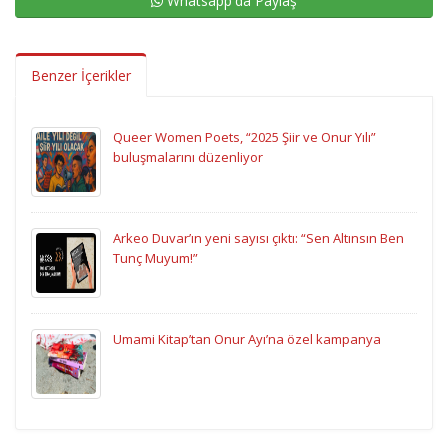
Whatsapp'da Paylaş
Benzer İçerikler
Queer Women Poets, “2025 Şiir ve Onur Yılı”
buluşmalarını düzenliyor
Arkeo Duvar’ın yeni sayısı çıktı: “Sen Altınsın Ben
Tunç Muyum!”
Umami Kitap’tan Onur Ayı’na özel kampanya