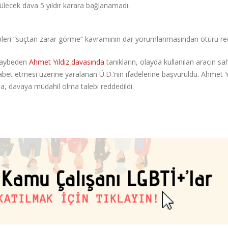
ülecek dava 5 yıldır karara bağlanamadı.
leri “suçtan zarar görme” kavramının dar yorumlanmasından ötürü red
 kaybeden
Ahmet Yıldız davasında
tanıkların, olayda kullanılan aracın sah
abet etmesi üzerine yaralanan Ü.D.’nin ifadelerine başvuruldu. Ahmet Yı
a da, davaya müdahil olma talebi reddedildi.