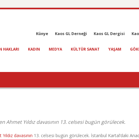
Künye
Kaos GL Derneği
Kaos GL Dergisi
Kao
N HAKLARI
KADIN
MEDYA
KÜLTÜR SANAT
YAŞAM
GÖK
en Ahmet Yıldız davasının 13. celsesi bugün görülecek.
 Yıldız davasının
13. celsesi bugün görülecek. İstanbul Kartal’daki Ana