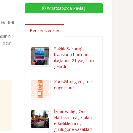
Whatsapp'da Paylaş
dedildi.
Benzer İçerikler
ibinin
ldız’ın
Sağlık Bakanlığı,
transların hormon
ilaçlarına 21 yaş sınırı
getirdi
KaosGL.org erişime
engellendi!
İzmir Valiliği, Onur
Haftası’nın açık alan
etkinliklerini üç
günlüğüne yasakladı