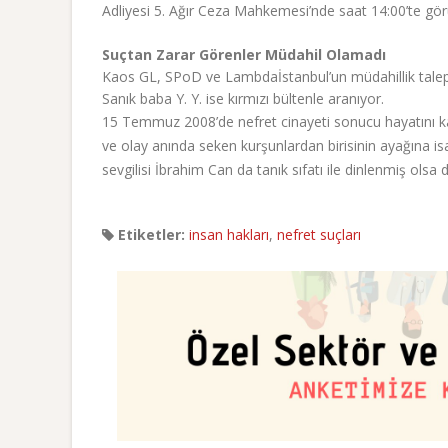
Adliyesi 5. Ağır Ceza Mahkemesi’nde saat 14:00’te gör
Suçtan Zarar Görenler Müdahil Olamadı
Kaos GL, SPoD ve Lambdaİstanbul’un müdahillik talep
Sanık baba Y. Y. ise kırmızı bültenle aranıyor.
15 Temmuz 2008’de nefret cinayeti sonucu hayatını
ve olay anında seken kurşunlardan birisinin ayağına is
sevgilisi İbrahim Can da tanık sıfatı ile dinlenmiş ols
Etiketler:
insan hakları
,
nefret suçları