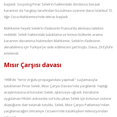
başladı. Sosyolog Pınar Selek’in hakkındaki dördüncü beraat
kararının da Yargıtay tarafından bozulması üzerine dava İstanbul 15.
Ağır Ceza Mahkemesi’nde tekrar başladı.
Mahkeme heyeti Selek’in ifadesinin Fransa’da alınması talebini
reddetti. Selek hakkındaki tutuklama ve kırmızı bültenle arama
kararının devamına hükmeden Mahkeme, Selek’in ifadesinin
alınabilmesi için Türkiye’ye iade edilmesini şart koştu. Dava, 29 Eylül’e
ertelendi.
Mısır Çarşısı davası
1998'de "terör örgütü propagandası yapmak" suçlamasıyla
tutuklanan Pınar Selek, Mısır Çarşısı Davası'nda yargılandı. Yaptığı
araştırmasına el konulan Selek, işkenceye uğradı. Kendisine
uygulanan Filistin askısında sol kolu çıkan Selek için kolunun üstüne
düştüğüne dair tutanak tutuldu. Selek, Mısır Çarşısı Patlaması'ndan
yargılanacağını Ümraniye Cezaevi'nde tutukluyken televizyondan