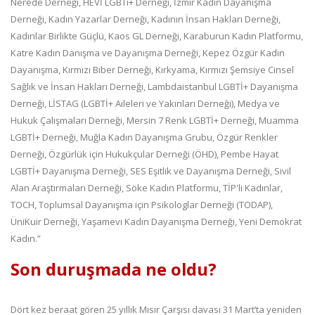
Nerede Derneği, HEVİ LGBTi+ Derneği, İzmir Kadın Dayanışma
Derneği, Kadın Yazarlar Derneği, Kadının İnsan Hakları Derneği,
Kadınlar Birlikte Güçlü, Kaos GL Derneği, Karaburun Kadın Platformu,
Katre Kadın Danışma ve Dayanışma Derneği, Kepez Özgür Kadın
Dayanışma, Kırmızı Biber Derneği, Kırkyama, Kırmızı Şemsiye Cinsel
Sağlık ve İnsan Hakları Derneği, Lambdaistanbul LGBTİ+ Dayanışma
Derneği, LİSTAG (LGBTİ+ Aileleri ve Yakınları Derneği), Medya ve
Hukuk Çalışmaları Derneği, Mersin 7 Renk LGBTİ+ Derneği, Muamma
LGBTİ+ Derneği, Muğla Kadın Dayanışma Grubu, Özgür Renkler
Derneği, Özgürlük için Hukukçular Derneği (ÖHD), Pembe Hayat
LGBTİ+ Dayanışma Derneği, SES Eşitlik ve Dayanışma Derneği, Sivil
Alan Araştırmaları Derneği, Söke Kadın Platformu, TİP'li Kadınlar,
TOCH, Toplumsal Dayanışma için Psikologlar Derneği (TODAP),
ÜniKuir Derneği, Yaşamevi Kadın Dayanışma Derneği, Yeni Demokrat
Kadın.”
Son duruşmada ne oldu?
Dört kez beraat gören 25 yıllık Mısır Çarşısı davası 31 Mart’ta yeniden