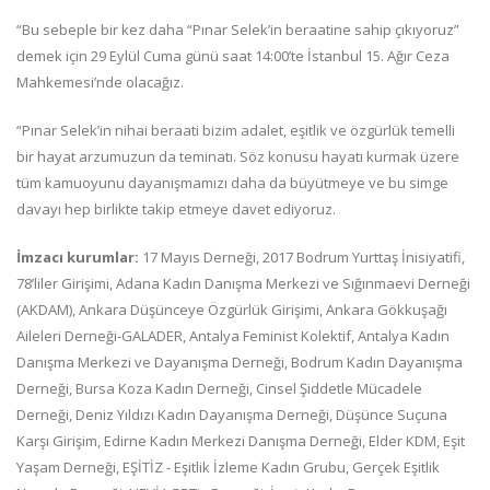
“Bu sebeple bir kez daha “Pınar Selek’in beraatine sahip çıkıyoruz”
demek için 29 Eylül Cuma günü saat 14:00’te İstanbul 15. Ağır Ceza
Mahkemesi’nde olacağız.
“Pınar Selek’in nihai beraati bizim adalet, eşitlik ve özgürlük temelli
bir hayat arzumuzun da teminatı. Söz konusu hayatı kurmak üzere
tüm kamuoyunu dayanışmamızı daha da büyütmeye ve bu simge
davayı hep birlikte takip etmeye davet ediyoruz.
İmzacı kurumlar:
17 Mayıs Derneği, 2017 Bodrum Yurttaş İnisiyatifi,
78’liler Girişimi, Adana Kadın Danışma Merkezi ve Sığınmaevi Derneği
(AKDAM), Ankara Düşünceye Özgürlük Girişimi, Ankara Gökkuşağı
Aileleri Derneği-GALADER, Antalya Feminist Kolektif, Antalya Kadın
Danışma Merkezi ve Dayanışma Derneği, Bodrum Kadın Dayanışma
Derneği, Bursa Koza Kadın Derneği, Cinsel Şiddetle Mücadele
Derneği, Deniz Yıldızı Kadın Dayanışma Derneği, Düşünce Suçuna
Karşı Girişim, Edirne Kadın Merkezi Danışma Derneği, Elder KDM, Eşit
Yaşam Derneği, EŞİTİZ - Eşitlik İzleme Kadın Grubu, Gerçek Eşitlik