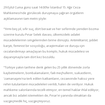
29 Eylül Cuma günü saat 14:00’te İstanbul 15. Ağır Ceza
Mahkemesi’nde görülecek duruşmaya çağıran örgütlerin
açıklamasının tam metni şöyle:
“Yirmi beş yıl, sıfır suç, dört beraat ve her seferinde yeniden bozma
üzerine kurulu Pınar Selek davası, ülkemizdeki adalet
mücadelelerinin simgelerinden birine dönüştü. Antimilitarist, şiddet
karşıtı, feminist bir sosyoloğu, araştırmaları ve duruşu için
cezalandırmayı amaçlayan bu komplo, hukuk mücadelesi ve
dayanışmayla tam dört kez bozuldu.
“Türkiye yakın tarihine denk gelen bu 25 yıllık dönemde zorla
kaybetmelerin, bombalamaların, faili meçhullerin, suikastlerin,
'zamanaşımı'na terk edilen katliamların, cezaevinde haksız yere
rehin tutulanların mücadeleleri verildi, halen de veriliyor. Hukuk
mahkeme salonlarında tecelli etmiyor, en temel haklar ihlal ediliyor,
ancak biz adalet istemekten de, Pınar'ın yanında olmaktan da
vazgeçmedik hiç, vazgeçmiyoruz.