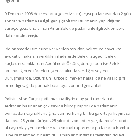
öğrendi.
9 Temmuz 1998'de meydana gelen Mısır Çarşısı patlamasından 2 gün
sonra ve patlama ile ilgili geniş çaplı soruşturmanın yapıldığı bir
süreçte gözaltına alınan Pınar Selek'e patlama ile ilgili tek bir soru
dahi sorulmamıştı.
İddianamede isimlerine yer verilen tanıklar, poliste ve savcılıkta
avukat olmaksızın verdikleri ifadelerde Selek'i suçladı. Selek'i
suçlayan sanıklardan Abdülmecit Öztürk, duruşmada ise Selek'i
tanımadığını ve ifadeleri işkence altında verdiğini söyledi.
Duruşmalarda, Öztürk'ün Türkçe bilmeyen halası da ne yazıldığını
bilmediği kağıda parmak basmaya zorlandığını anlattı.
Polisin, Mısır Çarşısı patlamasına ilişkin olay yeri raporları da,
ardından hazırlanan çok sayıda bilirkişi raporu da patlamanın
bombadan kaynaklandığına dair herhangi bir bulgu ortaya koymasa
da dava 25 yıldır sürüyor. 25 yıldır devam eden yargılama sürecinde
altı ayrı olay yeri inceleme ve kriminal raporunda patlamada bomba
izine rastlanmadığı belirtildi. Uzmanlar, tüpgaz kaçağından dolayı