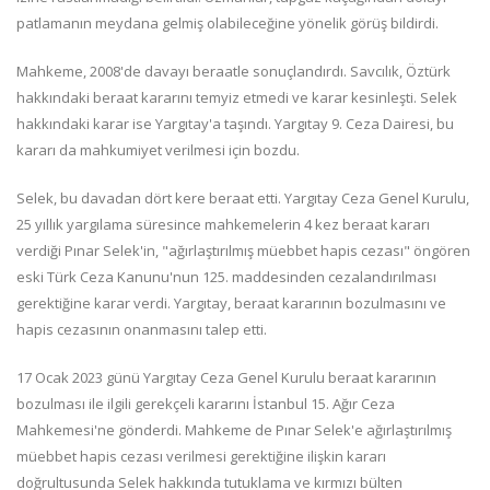
patlamanın meydana gelmiş olabileceğine yönelik görüş bildirdi.
Mahkeme, 2008'de davayı beraatle sonuçlandırdı. Savcılık, Öztürk
hakkındaki beraat kararını temyiz etmedi ve karar kesinleşti. Selek
hakkındaki karar ise Yargıtay'a taşındı. Yargıtay 9. Ceza Dairesi, bu
kararı da mahkumiyet verilmesi için bozdu.
Selek, bu davadan dört kere beraat etti. Yargıtay Ceza Genel Kurulu,
25 yıllık yargılama süresince mahkemelerin 4 kez beraat kararı
verdiği Pınar Selek'in, "ağırlaştırılmış müebbet hapis cezası" öngören
eski Türk Ceza Kanunu'nun 125. maddesinden cezalandırılması
gerektiğine karar verdi. Yargıtay, beraat kararının bozulmasını ve
hapis cezasının onanmasını talep etti.
17 Ocak 2023 günü Yargıtay Ceza Genel Kurulu beraat kararının
bozulması ile ilgili gerekçeli kararını İstanbul 15. Ağır Ceza
Mahkemesi'ne gönderdi. Mahkeme de Pınar Selek'e ağırlaştırılmış
müebbet hapis cezası verilmesi gerektiğine ilişkin kararı
doğrultusunda Selek hakkında tutuklama ve kırmızı bülten