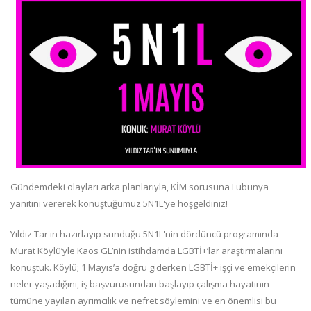
Gündemdeki olayları arka planlarıyla, KİM sorusuna Lubunya
yanıtını vererek konuştuğumuz 5N1L'ye hoşgeldiniz!
Yıldız Tar'ın hazırlayıp sunduğu 5N1L'nin dördüncü programında
Murat Köylü’yle Kaos GL’nin istihdamda LGBTİ+’lar araştırmalarını
konuştuk. Köylü; 1 Mayıs’a doğru giderken LGBTİ+ işçi ve emekçilerin
neler yaşadığını, iş başvurusundan başlayıp çalışma hayatının
tümüne yayılan ayrımcılık ve nefret söylemini ve en önemlisi bu