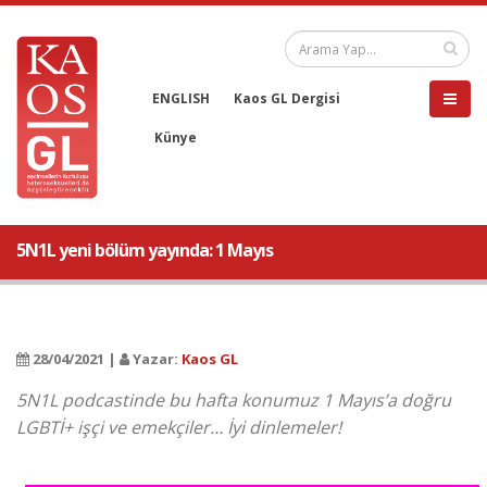
ENGLISH
Kaos GL Dergisi
Künye
5N1L yeni bölüm yayında: 1 Mayıs
28/04/2021 |
Yazar:
Kaos GL
5N1L podcastinde bu hafta konumuz 1 Mayıs’a doğru
LGBTİ+ işçi ve emekçiler… İyi dinlemeler!