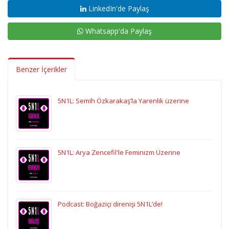
LinkedIn'de Paylaş
Whatsapp'da Paylaş
Benzer İçerikler
5N1L: Semih Özkarakaş’la Yarenlik üzerine
5N1L: Arya Zencefil'le Feminizm Üzerine
Podcast: Boğaziçi direnişi 5N1L’de!