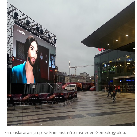
En uluslararası grup ise Ermenistan’ı temsil eden Genealogy oldu: