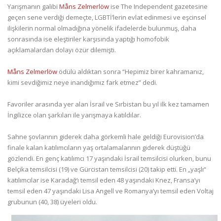
Yarışmanın galibi
Måns Zelmerlöw
ise The Independent gazetesine
geçen sene verdiği demeçte, LGBTİ’lerin evlat edinmesi ve eşcinsel
ilişkilerin normal olmadığına yönelik ifadelerde bulunmuş, daha
sonrasında ise eleştiriler karşısında yaptığı homofobik
açıklamalardan dolayı özür dilemişti.
Måns Zelmerlöw
ödülü aldıktan sonra “Hepimiz birer kahramanız,
kimi sevdiğimiz neye inandığımız fark etmez” dedi.
Favoriler arasında yer alan İsrail ve Sırbistan bu yıl ilk kez tamamen
İngilizce olan şarkıları ile yarışmaya katıldılar.
Sahne şovlarının giderek daha görkemli hale geldiği Eurovision’da
finale kalan katılımcıların yaş ortalamalarının giderek düştüğü
gözlendi. En genç katılımcı 17 yaşındaki İsrail temsilcisi olurken, bunu
Belçika temsilcisi (19) ve Gürcistan temsilcisi (20) takip etti. En „yaşlı“
katılımcılar ise Karadağ‘ı temsil eden 48 yaşındaki Knez, Fransa’yı
temsil eden 47 yaşındaki Lisa Angell ve Romanya’yı temsil eden Voltaj
grubunun (40, 38) üyeleri oldu.