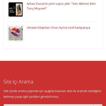
Arkeo Duvar’ın yeni sayısı çıktı: “Sen Altınsın Ben
Tunç Muyum!”
Umami Kitap’tan Onur Ayı’na özel kampanya
Site İçi Arama
Site içinde arama yapmak için aşağıda bulunan alan ile aramak istediğiniz
kelimeyi yazıp ilgili içerikleri görebilirsiniz.