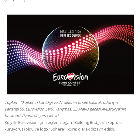
Toplam 40 ülkenin katıldığı ve 27 ülkenin finale kalarak ödül için
yarıştığı 60. Eurovision Şarkı Yarışması 23 Mayıs gecesi Avusturya’nın
başkenti Viyana’da gerçekleşti.
Bu yılki Eurovision için seçilen slogan “Building Bridges” (köprüler
kuruyoruz) oldu ve logo “Sphere” (küre) olarak dizayn edildi.