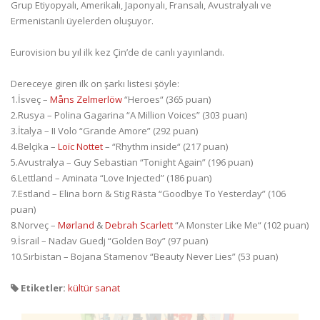
Grup Etiyopyalı, Amerikalı, Japonyalı, Fransalı, Avustralyalı ve
Ermenistanlı üyelerden oluşuyor.
Eurovision bu yıl ilk kez Çin’de de canlı yayınlandı.
Dereceye giren ilk on şarkı listesi şöyle:
1.İsveç –
Måns Zelmerlöw
“Heroes“ (365 puan)
2.Rusya – Polina Gagarina “A Million Voices” (303 puan)
3.İtalya – II Volo “Grande Amore” (292 puan)
4.Belçika –
Loïc Nottet
– “Rhythm inside“ (217 puan)
5.Avustralya – Guy Sebastian “Tonight Again” (196 puan)
6.Lettland – Aminata “Love Injected” (186 puan)
7.Estland – Elina born & Stig Rästa “Goodbye To Yesterday” (106
puan)
8.Norveç –
Mørland
&
Debrah Scarlett
“A Monster Like Me“ (102 puan)
9.İsrail – Nadav Guedj “Golden Boy” (97 puan)
10.Sırbistan – Bojana Stamenov “Beauty Never Lies” (53 puan)
Etiketler:
kültür sanat