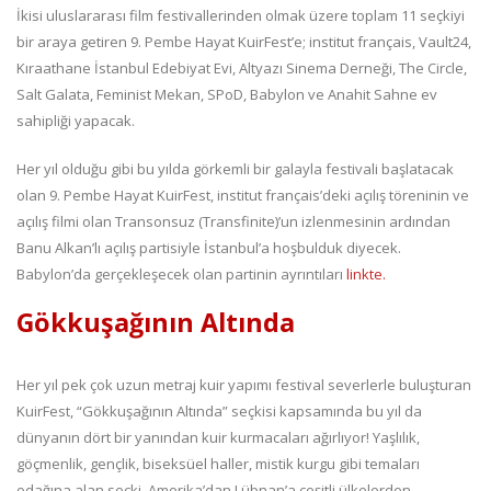
İkisi uluslararası film festivallerinden olmak üzere toplam 11 seçkiyi
bir araya getiren 9. Pembe Hayat KuirFest’e; institut français, Vault24,
Kıraathane İstanbul Edebiyat Evi, Altyazı Sinema Derneği, The Circle,
Salt Galata, Feminist Mekan, SPoD, Babylon ve Anahit Sahne ev
sahipliği yapacak.
Her yıl olduğu gibi bu yılda görkemli bir galayla festivali başlatacak
olan 9. Pembe Hayat KuirFest, institut français’deki açılış töreninin ve
açılış filmi olan Transonsuz (Transfinite)’un izlenmesinin ardından
Banu Alkan’lı açılış partisiyle İstanbul’a hoşbulduk diyecek.
Babylon’da gerçekleşecek olan partinin ayrıntıları
linkte.
Gökkuşağının Altında
Her yıl pek çok uzun metraj kuir yapımı festival severlerle buluşturan
KuirFest, “Gökkuşağının Altında” seçkisi kapsamında bu yıl da
dünyanın dört bir yanından kuir kurmacaları ağırlıyor! Yaşlılık,
göçmenlik, gençlik, biseksüel haller, mistik kurgu gibi temaları
odağına alan seçki, Amerika’dan Lübnan’a çeşitli ülkelerden