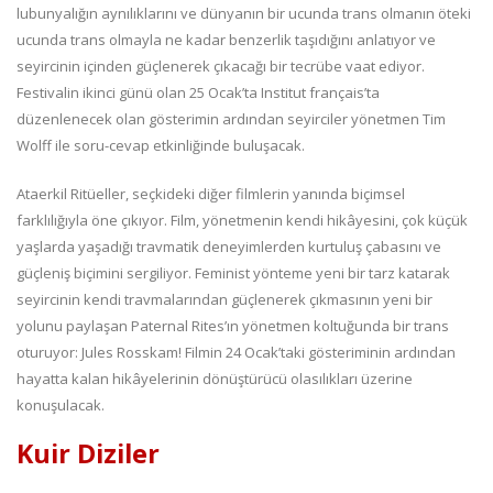
lubunyalığın aynılıklarını ve dünyanın bir ucunda trans olmanın öteki
ucunda trans olmayla ne kadar benzerlik taşıdığını anlatıyor ve
seyircinin içinden güçlenerek çıkacağı bir tecrübe vaat ediyor.
Festivalin ikinci günü olan 25 Ocak’ta Institut français’ta
düzenlenecek olan gösterimin ardından seyirciler yönetmen Tim
Wolff ile soru-cevap etkinliğinde buluşacak.
Ataerkil Ritüeller, seçkideki diğer filmlerin yanında biçimsel
farklılığıyla öne çıkıyor. Film, yönetmenin kendi hikâyesini, çok küçük
yaşlarda yaşadığı travmatik deneyimlerden kurtuluş çabasını ve
güçleniş biçimini sergiliyor. Feminist yönteme yeni bir tarz katarak
seyircinin kendi travmalarından güçlenerek çıkmasının yeni bir
yolunu paylaşan Paternal Rites’ın yönetmen koltuğunda bir trans
oturuyor: Jules Rosskam! Filmin 24 Ocak’taki gösteriminin ardından
hayatta kalan hikâyelerinin dönüştürücü olasılıkları üzerine
konuşulacak.
Kuir Diziler