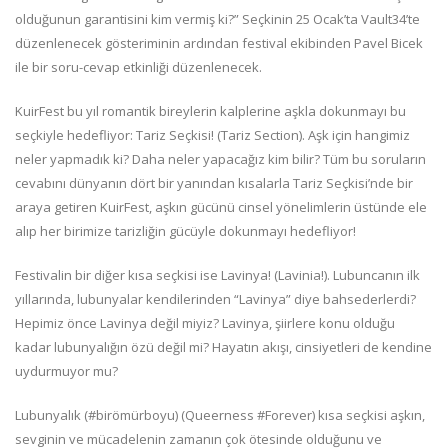
olduğunun garantisini kim vermiş ki?” Seçkinin 25 Ocak’ta Vault34’te
düzenlenecek gösteriminin ardından festival ekibinden Pavel Bicek
ile bir soru-cevap etkinliği düzenlenecek.
KuirFest bu yıl romantik bireylerin kalplerine aşkla dokunmayı bu
seçkiyle hedefliyor: Tariz Seçkisi! (Tariz Section). Aşk için hangimiz
neler yapmadık ki? Daha neler yapacağız kim bilir? Tüm bu soruların
cevabını dünyanın dört bir yanından kısalarla Tariz Seçkisi’nde bir
araya getiren KuirFest, aşkın gücünü cinsel yönelimlerin üstünde ele
alıp her birimize tarizliğin gücüyle dokunmayı hedefliyor!
Festivalin bir diğer kısa seçkisi ise Lavinya! (Lavinia!). Lubuncanın ilk
yıllarında, lubunyalar kendilerinden “Lavinya” diye bahsederlerdi?
Hepimiz önce Lavinya değil miyiz? Lavinya, şiirlere konu olduğu
kadar lubunyalığın özü değil mi? Hayatın akışı, cinsiyetleri de kendine
uydurmuyor mu?
Lubunyalık (#birömürboyu) (Queerness #Forever) kısa seçkisi aşkın,
sevginin ve mücadelenin zamanın çok ötesinde olduğunu ve