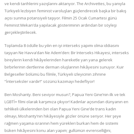
ve kendi tarihlerini yazışlarını aktarıyor. The Archivettes, bu yanıyla
Türkiyeli lezbiyen feminist varoluşları güçlendirecek başka bir bakış
açısı sunma potansiyeli taşıyor. Filmin 25 Ocak Cumartesi günü
Feminist Mekan’da yapılacak gösteriminin ardından bir söyleşi
gerçekleştirilecek.
Toplamda 8 ödülle bu yılın en iyi interseks yapımı olma iddiasını
taşıyan Ne Havva’dan Ne Adem’den: Bir Interseks Hikayesi, interseks
bireylerin kendi hikâyelerinden hareketle yan yana gelerek
birbirlerinin dertlerine derman oluşlarının hikâyesini sunuyor. Kuir
Belgeseller bölümü bu filmle, Türkiyeli izleyicinin zihnine
“İnterseksler vardır!” sözünü kazımayı hedefliyor!
Ben Moshanty. Beni seviyor musun?, Papua Yeni Gine’nin ilk ve tek
LGBTİ+ filmi olarak karşımıza çıkıyor! Kadınlar açısından dünyanın en
tehlikeli ülkelerinden biri olan Papua Yeni Gine’de trans kadın
olmayı, Moshanty’nin hikâyesiyle gözler önüne seriyor. Her şeye
rağmen yaşama ısrarının hem yürekleri burkan hem de sistemi
büken hikâyesini konu alan yapım; gullümün evrenselliğini,