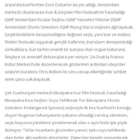
arasında KuirFest’ten Esra Özban’ın da yer aldığı, Amsterdam
merkezli Uluslararası Kuir & Göçmen Film Festivali’nin hazırladığı
IQMF Amsterdam Kısalar Seçkisi: IQMF Yükselen Yıldızlar (IQMF
Amsterdam Shorts Selection: IQMF Rising Stars) seçkisini ağırlayacak.
Çeşitli kimliklerin kesişimselliğine değinen seçki, yeni kuir ve mülteci
filmleri festivale taşıyarak gençlik hallerine, transların deneyimlediği
zorbalıklara, kuir tarihin önemli bir parçası olan vogue kültürüne,
fetişlere ve animatif dokunuşlara yer veriyor. 24 Ocak’ta Fransız
Kültür Merkezi’nde düzenlenecek gösterimin ardından izleyiciler
seçkinin küratörü Chris Belloni ile soru-cevap etkinliğinde sohbet
etme şansı yakalayacak.
Çek Cumhuriyeti merkezli Mezipatra Kuir Film Festivali, hazırladığı
Mezipatra Kısa Seçkisi: Soyu Tehlikede Tür (Mezipatra Shorts
Selection: Endangered Species) seçkisiyle ilk kez KuirFest’in konuğu
oluyor! Bugünün lubunyasının yabancı olmadığı varoluş sıkıntısını,
seçki boyunca yüreklere çöreklenecek olan o aynı hisle işte şöyle
dürtüyor: “Sırlar insanların gözünden yansır; tıpkı soyu tehlikede
olan türler gibi nadiren görünürler. Zaten her tünelin sonunda ışık