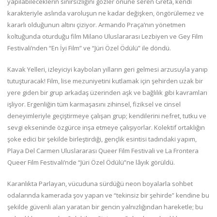
yapılabileceklerin sınırsızlığını gözler önüne seren Greta, kendi
karakteriyle aslında varoluşun ne kadar değişken, öngörülemez ve
kararlı olduğunun altını çiziyor. Armando Praça’nın yönetmen
koltuğunda oturduğu film Milano Uluslararası Lezbiyen ve Gey Film
Festivali’nden “En İyi Film” ve “Jüri Özel Ödülü” ile döndü.
Kavak Yelleri, izleyiciyi kaybolan yılların geri gelmesi arzusuyla yanıp
tutuşturacak! Film, lise mezuniyetini kutlamak için şehirden uzak bir
yere giden bir grup arkadaş üzerinden aşk ve bağlılık gibi kavramları
işliyor. Ergenliğin tüm karmaşasını zihinsel, fiziksel ve cinsel
deneyimleriyle geçiştirmeye çalışan grup; kendilerini nefret, tutku ve
sevgi ekseninde özgürce inşa etmeye çalışıyorlar. Kolektif ortaklığın
şoke edici bir şekilde birleştirdiği, gençlik esintisi tadındaki yapım,
Playa Del Carmen Uluslararası Queer Film Festivali ve La Frontera
Queer Film Festivali’nde “Jüri Özel Ödülü”ne lâyık görüldü.
Karanlıkta Parlayan, vücuduna sürdüğü neon boyalarla sohbet
odalarında kamerada şov yapan ve “tekinsiz bir şehirde” kendine bu
şekilde güvenli alan yaratan bir gencin yalnızlığından hareketle; bu