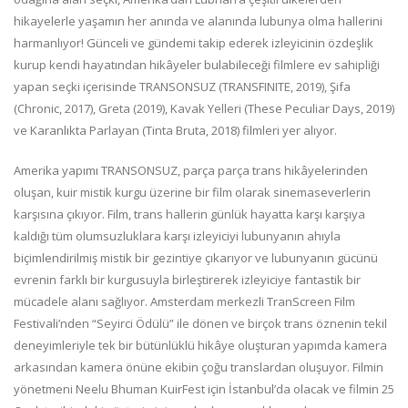
hikayelerle yaşamın her anında ve alanında lubunya olma hallerini
harmanlıyor! Günceli ve gündemi takip ederek izleyicinin özdeşlik
kurup kendi hayatından hikâyeler bulabileceği filmlere ev sahipliği
yapan seçki içerisinde TRANSONSUZ (TRANSFINITE, 2019), Şifa
(Chronic, 2017), Greta (2019), Kavak Yelleri (These Peculiar Days, 2019)
ve Karanlıkta Parlayan (Tinta Bruta, 2018) filmleri yer alıyor.
Amerika yapımı TRANSONSUZ, parça parça trans hikâyelerinden
oluşan, kuir mistik kurgu üzerine bir film olarak sinemaseverlerin
karşısına çıkıyor. Film, trans hallerin günlük hayatta karşı karşıya
kaldığı tüm olumsuzluklara karşı izleyiciyi lubunyanın ahıyla
biçimlendirilmiş mistik bir gezintiye çıkarıyor ve lubunyanın gücünü
evrenin farklı bir kurgusuyla birleştirerek izleyiciye fantastik bir
mücadele alanı sağlıyor. Amsterdam merkezli TranScreen Film
Festivali’nden “Seyirci Ödülü” ile dönen ve birçok trans öznenin tekil
deneyimleriyle tek bir bütünlüklü hikâye oluşturan yapımda kamera
arkasından kamera önüne ekibin çoğu translardan oluşuyor. Filmin
yönetmeni Neelu Bhuman KuirFest için İstanbul’da olacak ve filmin 25