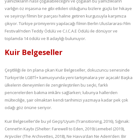
yalnızlıkların nasıl çoğalabileceğini ve çoğalan bu yalnızlıkların
varlığın öz inşasına ne gibi etkileri olduğunu bizlere güçlü bir hikaye
ve seyirciyi filmin bir parçası haline getiren kurgusuyla karşımıza
çıkıyor. Türkiye prömiyerini yapılacağı filmin Berlin Uluslararası Film
Festivali’nden Teddy Ödülü ve C.I.C.A.E Ödülü ile dönüyor ve
toplamda 14 ödülü ve 8 adaylığı bulunuyor.
Kuir Belgeseller
Çeşitliliği ile ön plana çıkan Kuir Belgeseller, dokuzuncu senesinde
Türkiye’de LGBTİ+ kamuoyunda yeni tartışmalara yer açacak! Başka
ülkelerin deneyimleri ile zenginleştirilen bu seçki, farklı
pencerelerden bakma imkânı sağlarken; lubunya hallerden
mülteciliğe, şair olmaktan kendi tarihimizi yazmaya kadar pek çok
odağı göz önüne seriyor.
Kuir Belgeseller’de bu yıl Geçiş/Uyum (Transitioning, 2016), Sığınak:
Cennet’in Kaybı (Shelter: Farewell to Eden, 2019) Lemebel (2019),
Arşivciler (The Archivettes, 2018), Ne Havva’dan Ne Adem’den: Bir