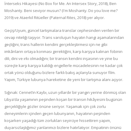
İnterseks Hikayesi (No Box for Me. An Intersex Story, 2018), Ben
Moshanty. Beni seviyor musun? (I'm Moshanty. Do you love me?
2019) ve Ataerkil Ritüeller (Paternal Rites, 2018) yer alıyor.
Geçiş/Uyum, güncel tartışmalara translar cephesinden verilen bir
cevap niteliği taşıyor. Trans varoluşun hayatın hangi aşamalarından
geçtiğini, trans hallerin kendini gerçekleştirmesi için ne gibi
imkânların ortaya konması gerektiğini, karşı karşıya kalınan fobinin
dili, dini ve ırkı olmadığını; bir transın kendini inşasının ve yine bu
süreçte karşı karşıya kaldığı engellerle mücadelesinin ne kadar çok
ortak yönü olduğunu bizlere farklı bakış açılarıyla sunuyor film.
Yapım, Türkiye lubunya hareketine de yeni bir tartışma alanı açıyor.
Sığınak: Cennet’in Kaybı, uzun yıllardır bir yangın yerine dönmüş olan
Libya’da yaşamının peşinden koşan bir transın hikâyesini bugünün
gerçekliğiyle gözler önüne seriyor. Yaşamak için çok zorlu
deneyimlerin içinden geçen lubunyanın, hayatının peşinden
koşarken yaşadığı tüm zorlukları seyirciye hissettiren yapım,
duyarsızlaştığımız yanlarımızı bizlere hatırlatıyor. Empatinin önünü