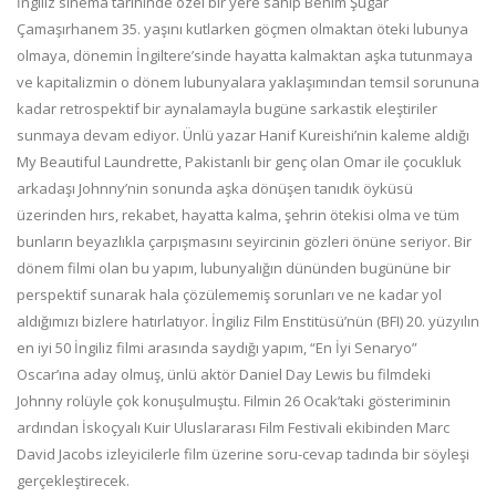
İngiliz sinema tarihinde özel bir yere sahip Benim Şugar
Çamaşırhanem 35. yaşını kutlarken göçmen olmaktan öteki lubunya
olmaya, dönemin İngiltere’sinde hayatta kalmaktan aşka tutunmaya
ve kapitalizmin o dönem lubunyalara yaklaşımından temsil sorununa
kadar retrospektif bir aynalamayla bugüne sarkastik eleştiriler
sunmaya devam ediyor. Ünlü yazar Hanif Kureishi’nin kaleme aldığı
My Beautiful Laundrette, Pakistanlı bir genç olan Omar ile çocukluk
arkadaşı Johnny’nin sonunda aşka dönüşen tanıdık öyküsü
üzerinden hırs, rekabet, hayatta kalma, şehrin ötekisi olma ve tüm
bunların beyazlıkla çarpışmasını seyircinin gözleri önüne seriyor. Bir
dönem filmi olan bu yapım, lubunyalığın dününden bugününe bir
perspektif sunarak hala çözülememiş sorunları ve ne kadar yol
aldığımızı bizlere hatırlatıyor. İngiliz Film Enstitüsü’nün (BFI) 20. yüzyılın
en iyi 50 İngiliz filmi arasında saydığı yapım, “En İyi Senaryo”
Oscar’ına aday olmuş, ünlü aktör Daniel Day Lewis bu filmdeki
Johnny rolüyle çok konuşulmuştu. Filmin 26 Ocak’taki gösteriminin
ardından İskoçyalı Kuir Uluslararası Film Festivali ekibinden Marc
David Jacobs izleyicilerle film üzerine soru-cevap tadında bir söyleşi
gerçekleştirecek.