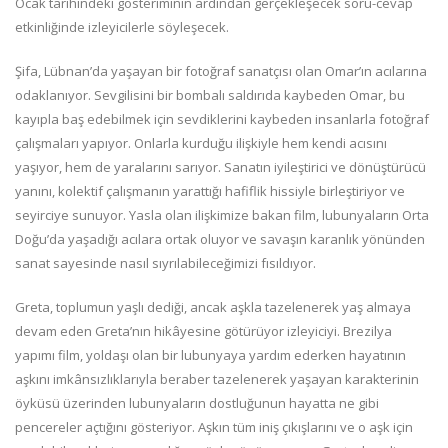
Ocak tarihindeki gösteriminin ardından gerçekleşecek soru-cevap
etkinliğinde izleyicilerle söyleşecek.
Şifa, Lübnan’da yaşayan bir fotoğraf sanatçısı olan Omar’ın acılarına
odaklanıyor. Sevgilisini bir bombalı saldırıda kaybeden Omar, bu
kayıpla baş edebilmek için sevdiklerini kaybeden insanlarla fotoğraf
çalışmaları yapıyor. Onlarla kurduğu ilişkiyle hem kendi acısını
yaşıyor, hem de yaralarını sarıyor. Sanatın iyileştirici ve dönüştürücü
yanını, kolektif çalışmanın yarattığı hafiflik hissiyle birleştiriyor ve
seyirciye sunuyor. Yasla olan ilişkimize bakan film, lubunyaların Orta
Doğu’da yaşadığı acılara ortak oluyor ve savaşın karanlık yönünden
sanat sayesinde nasıl sıyrılabileceğimizi fısıldıyor.
Greta, toplumun yaşlı dediği, ancak aşkla tazelenerek yaş almaya
devam eden Greta’nın hikâyesine götürüyor izleyiciyi. Brezilya
yapımı film, yoldaşı olan bir lubunyaya yardım ederken hayatının
aşkını imkânsızlıklarıyla beraber tazelenerek yaşayan karakterinin
öyküsü üzerinden lubunyaların dostluğunun hayatta ne gibi
pencereler açtığını gösteriyor. Aşkın tüm iniş çıkışlarını ve o aşk için