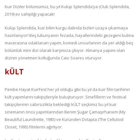
Kuir Diziler bölümümüz, bu yıl Kulüp Splendida’ya (Club Splendida,
2019) ev sahipliği yapacak!
Kulüp Splendida, kuir bilim kurgu dalında bizleri uzaya çıkarmaya
hazırlanıyor! Beş lubunyanın fezada, hayallerindeki gezegeni bulma
macerasına odaklanan yapım, komedi unsurlarının da yer aldığı beş
bölümlük mini dizi olarak karşımıza çıkıyor. Almanya yapımı olan
dizinin yönetmen koltuğunda Caio Soares oturuyor.
kÜLT
Pembe Hayat KuirFest her yıl olduğu gibi bu yıl da kuir film tarihinin
kült yapımlarını takipçileriyle buluşturuyor. Sinefillerin ve festival
takipçilerinin sabırsızlıkla beklediği kÜLT seçkimiz bu yıl kuir
sinemanın öncü yapımlarından Benim Şugar Çamaşırhanem (My
Beautiful Laundrette, 1985) ve Küründen Dolapta (The Celluloid
Closet, 1995) filmlerini ağırlıyor.