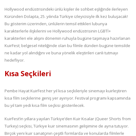
Hollywood endüstrisindeki ünlü kişiler ile sohbet eşliğinde ilerleyen
Küründen Dolapta, 25. yılında Türkiye izleyicisiyle ilk kez buluşacak!
Bu gösterim üzerinden, ünlülerin temsil ettikleri lubunya
karakterlerle ilişkilerini ve Hollywood endüstrisinin LGBTİ+
karakterleri ele alışını dönemin ruhuyla bugüne taşımaya hazırlanan
KuirFest; belgesel niteliğinde olan bu filmle dünden bugüne temsilde
ne kadar yol alındığını ve buna yönelik eleştirileri canlı tutmayı
hedefliyor.
Kısa Seçkileri
Pembe Hayat KuirFest her yıl kısa seçkileriyle sinemayı kuirleştiren
kısa film seçkilerine geniş yer ayırıyor. Festival programı kapsamında
bu yıl tam yedi kısa film seçkisi gösterilecek.
KuirFest’in yıllara yayılan Türkiye’den Kuir Kısalar (Queer Shorts from
Turkey) seçkisi, Türkiye kuir sinemasının gelişimine de ayna tutuyor.
Birçok yeni kuir sanatçının çeşitli formlarda ve konularda filmlerle