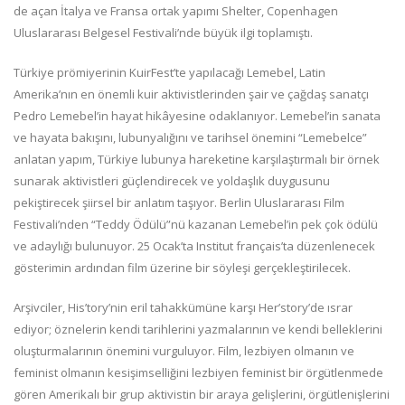
de açan İtalya ve Fransa ortak yapımı Shelter, Copenhagen
Uluslararası Belgesel Festivali’nde büyük ilgi toplamıştı.
Türkiye prömiyerinin KuirFest’te yapılacağı Lemebel, Latin
Amerika’nın en önemli kuir aktivistlerinden şair ve çağdaş sanatçı
Pedro Lemebel’in hayat hikâyesine odaklanıyor. Lemebel’in sanata
ve hayata bakışını, lubunyalığını ve tarihsel önemini “Lemebelce”
anlatan yapım, Türkiye lubunya hareketine karşılaştırmalı bir örnek
sunarak aktivistleri güçlendirecek ve yoldaşlık duygusunu
pekiştirecek şiirsel bir anlatım taşıyor. Berlin Uluslararası Film
Festivali’nden “Teddy Ödülü”nü kazanan Lemebel’in pek çok ödülü
ve adaylığı bulunuyor. 25 Ocak’ta Institut français’ta düzenlenecek
gösterimin ardından film üzerine bir söyleşi gerçekleştirilecek.
Arşivciler, His’tory’nin eril tahakkümüne karşı Her’story’de ısrar
ediyor; öznelerin kendi tarihlerini yazmalarının ve kendi belleklerini
oluşturmalarının önemini vurguluyor. Film, lezbiyen olmanın ve
feminist olmanın kesişimselliğini lezbiyen feminist bir örgütlenmede
gören Amerikalı bir grup aktivistin bir araya gelişlerini, örgütlenişlerini