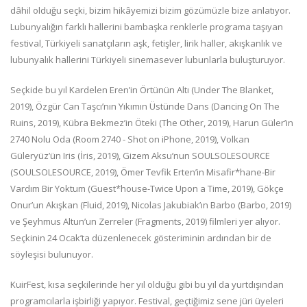
dâhil olduğu seçki, bizim hikâyemizi bizim gözümüzle bize anlatıyor.
Lubunyalığın farklı hallerini bambaşka renklerle programa taşıyan
festival, Türkiyeli sanatçıların aşk, fetişler, lirik haller, akışkanlık ve
lubunyalık hallerini Türkiyeli sinemasever lubunlarla buluşturuyor.
Seçkide bu yıl Kardelen Eren’in Örtünün Altı (Under The Blanket,
2019), Özgür Can Taşcı’nın Yıkımın Üstünde Dans (Dancing On The
Ruins, 2019), Kübra Bekmez’in Öteki (The Other, 2019), Harun Güler’in
2740 Nolu Oda (Room 2740 - Shot on iPhone, 2019), Volkan
Güleryüz’ün Iris (İris, 2019), Gizem Aksu’nun SOULSOLESOURCE
(SOULSOLESOURCE, 2019), Ömer Tevfik Erten’in Misafir*hane-Bir
Vardım Bir Yoktum (Guest*house-Twice Upon a Time, 2019), Gökçe
Onur’un Akışkan (Fluid, 2019), Nicolas Jakubiak’ın Barbo (Barbo, 2019)
ve Şeyhmus Altun’un Zerreler (Fragments, 2019) filmleri yer alıyor.
Seçkinin 24 Ocak’ta düzenlenecek gösteriminin ardından bir de
söyleşisi bulunuyor.
KuirFest, kısa seçkilerinde her yıl olduğu gibi bu yıl da yurtdışından
programcılarla işbirliği yapıyor. Festival, geçtiğimiz sene jüri üyeleri