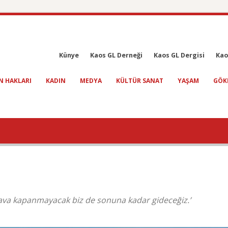
Künye
Kaos GL Derneği
Kaos GL Dergisi
Kao
N HAKLARI
KADIN
MEDYA
KÜLTÜR SANAT
YAŞAM
GÖK
 dava kapanmayacak biz de sonuna kadar gideceğiz.’