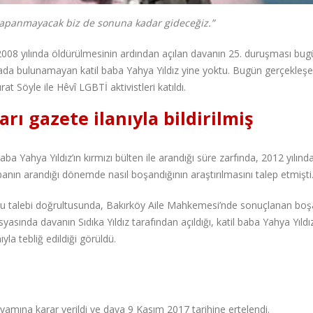
 kapanmayacak biz de sonuna kadar gideceğiz.”
 2008 yılında öldürülmesinin ardından açılan davanın 25. duruşması bu
ada bulunamayan katil baba Yahya Yıldız yine yoktu. Bugün gerçekleş
t Söyle ile Hêvî LGBTİ aktivistleri katıldı.
rı gazete ilanıyla bildirilmiş
a Yahya Yıldız’ın kırmızı bülten ile arandığı süre zarfında, 2012 yılınd
banın arandığı dönemde nasıl boşandığının araştırılmasını talep etmişti
u talebi doğrultusunda, Bakırköy Aile Mahkemesi’nde sonuçlanan b
ında davanın Sıdıka Yıldız tarafından açıldığı, katil baba Yahya Yıldız
la tebliğ edildiği görüldü.
vamına karar verildi ve dava 9 Kasım 2017 tarihine ertelendi.