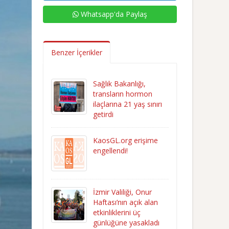
Whatsapp'da Paylaş
Benzer İçerikler
Sağlık Bakanlığı,
transların hormon
ilaçlarına 21 yaş sınırı
getirdi
KaosGL.org erişime
engellendi!
İzmir Valiliği, Onur
Haftası’nın açık alan
etkinliklerini üç
günlüğüne yasakladı