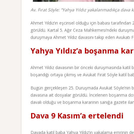
Av. Fırat Söyle: “Yahya Yıldız yakalanmadıkça dava
Ahmet Yıldız’ın eşcinsel olduğu için babası tarafından
görüldü. Kartal 5. Ağır Ceza Mahkemesi’ndeki duruşm
duruşmaya Ahmet Yıldız davasını takip eden Avukatı Fıra
Yahya Yıldız’a boşanma kara
Ahmet Yıldız davasının bir önceki duruşmasında katil bab
boşandığı ortaya çıkmış ve Avukat Fırat Söyle katil ba
Bugün gerçekleşen 25. Duruşmada Avukat Söyle’nin b
davasına ait dosyalar görüldü. İncelenen boşanma dosyas
davalı olduğu ve boşanma kararının sanığa gazete ilanıy
Dava 9 Kasım’a ertelendi
Davada katil baba Yahya Yıldız’ın yakalama emrinin de