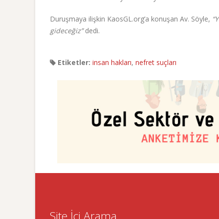
Duruşmaya ilişkin KaosGL.org’a konuşan Av. Söyle,
“
gideceğiz”
dedi.
Etiketler:
insan hakları
,
nefret suçları
Site İçi Arama