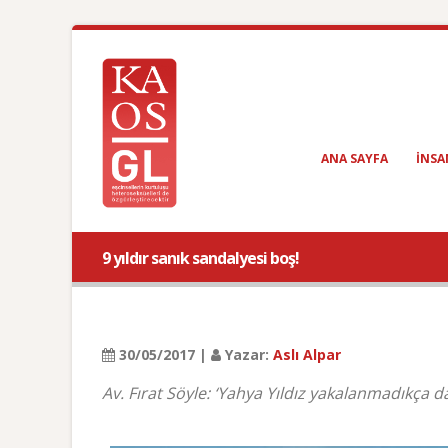
ANA SAYFA
INSA
9 yıldır sanık sandalyesi boş!
30/05/2017 |
Yazar:
Aslı Alpar
Av. Fırat Söyle: ‘Yahya Yıldız yakalanmadıkça