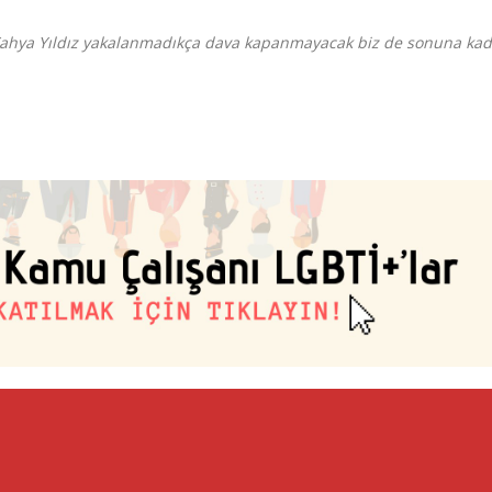
Yahya Yıldız yakalanmadıkça dava kapanmayacak biz de sonuna kad