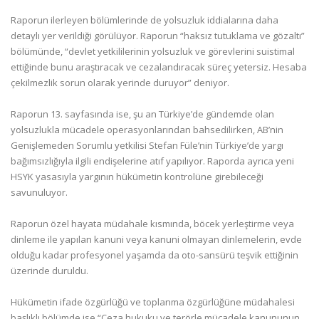
Raporun ilerleyen bölümlerinde de yolsuzluk iddialarına daha
detaylı yer verildiği görülüyor. Raporun “haksız tutuklama ve gözaltı”
bölümünde, “devlet yetkililerinin yolsuzluk ve görevlerini suistimal
ettiğinde bunu araştıracak ve cezalandıracak süreç yetersiz. Hesaba
çekilmezlik sorun olarak yerinde duruyor” deniyor.
Raporun 13. sayfasında ise, şu an Türkiye’de gündemde olan
yolsuzlukla mücadele operasyonlarından bahsedilirken, AB’nin
Genişlemeden Sorumlu yetkilisi Stefan Füle’nin Türkiye’de yargı
bağımsızlığıyla ilgili endişelerine atıf yapılıyor. Raporda ayrıca yeni
HSYK yasasıyla yargının hükümetin kontrolüne girebileceği
savunuluyor.
Raporun özel hayata müdahale kısmında, böcek yerleştirme veya
dinleme ile yapılan kanuni veya kanuni olmayan dinlemelerin, evde
olduğu kadar profesyonel yaşamda da oto-sansürü teşvik ettiğinin
üzerinde duruldu.
Hükümetin ifade özgürlüğü ve toplanma özgürlüğüne müdahalesi
başlıklı bölümde ise “Ceza hukuku ve terörle mücadele kanununun