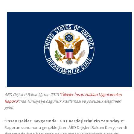
ABD Dışişleri Bakanlığı’nın 2013
“Ülkeler İnsan Hakları Uygulamaları
Raporu”
nda Türkiye’ye özgürlük kısıtlaması ve yolsuzluk eleştirileri
geldi.
“İnsan Hakları Kavgasında LGBT Kardeşlerimizin Yanındayız”
Raporun sunumunu gerçekleştiren ABD Dışişleri Bakanı Kerry, kendi