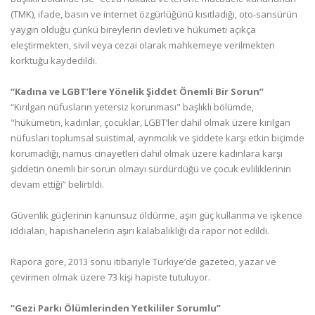
(TMK), ifade, basın ve internet özgürlüğünü kısıtladığı, oto-sansürün
yaygın olduğu çünkü bireylerin devleti ve hükümeti açıkça
eleştirmekten, sivil veya cezai olarak mahkemeye verilmekten
korktuğu kaydedildi.
“Kadına ve LGBT’lere Yönelik Şiddet Önemli Bir Sorun”
“Kırılgan nüfusların yetersiz korunması" başlıklı bölümde,
"hükümetin, kadınlar, çocuklar, LGBT’ler dahil olmak üzere kırılgan
nüfusları toplumsal suistimal, ayrımcılık ve şiddete karşı etkin biçimde
korumadığı, namus cinayetleri dahil olmak üzere kadınlara karşı
şiddetin önemli bir sorun olmayı sürdürdüğü ve çocuk evliliklerinin
devam ettiği” belirtildi.
Güvenlik güçlerinin kanunsuz öldürme, aşırı güç kullanma ve işkence
iddiaları, hapishanelerin aşırı kalabalıklığı da rapor not edildi.
Rapora göre, 2013 sonu itibariyle Türkiye’de gazeteci, yazar ve
çevirmen olmak üzere 73 kişi hapiste tutuluyor.
“Gezi Parkı Ölümlerinden Yetkililer Sorumlu”