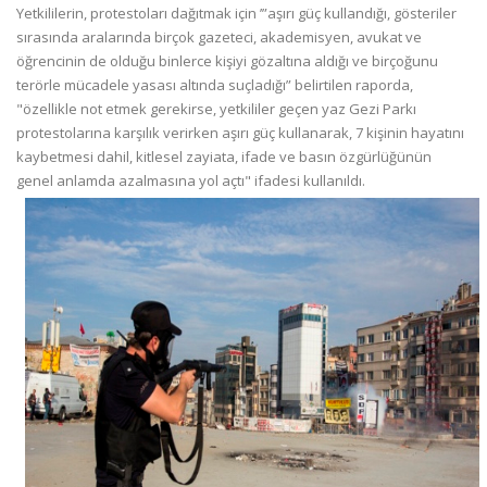
Yetkililerin, protestoları dağıtmak için ’”aşırı güç kullandığı, gösteriler
sırasında aralarında birçok gazeteci, akademisyen, avukat ve
öğrencinin de olduğu binlerce kişiyi gözaltına aldığı ve birçoğunu
terörle mücadele yasası altında suçladığı” belirtilen raporda,
"özellikle not etmek gerekirse, yetkililer geçen yaz Gezi Parkı
protestolarına karşılık verirken aşırı güç kullanarak, 7 kişinin hayatını
kaybetmesi dahil, kitlesel zayiata, ifade ve basın özgürlüğünün
genel anlamda azalmasına yol açtı" ifadesi kullanıldı.