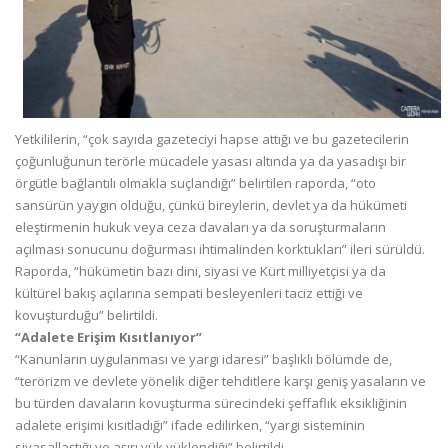
Yetkililerin, “çok sayıda gazeteciyi hapse attığı ve bu gazetecilerin
çoğunluğunun terörle mücadele yasası altında ya da yasadışı bir
örgütle bağlantılı olmakla suçlandığı” belirtilen raporda, “oto
sansürün yaygın olduğu, çünkü bireylerin, devlet ya da hükümeti
eleştirmenin hukuk veya ceza davaları ya da soruşturmaların
açılması sonucunu doğurması ihtimalinden korktukları” ileri sürüldü.
Raporda, “hükümetin bazı dini, siyasi ve Kürt milliyetçisi ya da
kültürel bakış açılarına sempati besleyenleri taciz ettiği ve
kovuşturduğu” belirtildi.
“Adalete Erişim Kısıtlanıyor”
“Kanunların uygulanması ve yargı idaresi” başlıklı bölümde de,
“terörizm ve devlete yönelik diğer tehditlere karşı geniş yasaların ve
bu türden davaların kovuşturma sürecindeki şeffaflık eksikliğinin
adalete erişimi kısıtladığı” ifade edilirken, “yargı sisteminin
siyasallaştığı ve aşırı yük yüklendiği” belirtildi.