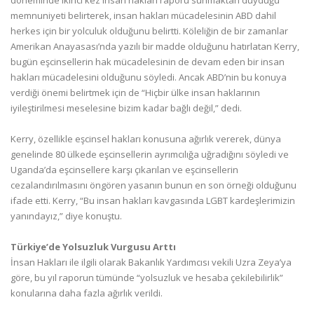
döneminde ikinci kez insan hakları raporu sunmaktan duyduğu
memnuniyeti belirterek, insan hakları mücadelesinin ABD dahil
herkes için bir yolculuk olduğunu belirtti. Köleliğin de bir zamanlar
Amerikan Anayasası’nda yazılı bir madde olduğunu hatırlatan Kerry,
bugün eşcinsellerin hak mücadelesinin de devam eden bir insan
hakları mücadelesini olduğunu söyledi. Ancak ABD’nin bu konuya
verdiği önemi belirtmek için de “Hiçbir ülke insan haklarının
iyileştirilmesi meselesine bizim kadar bağlı değil,” dedi.
Kerry, özellikle eşcinsel hakları konusuna ağırlık vererek, dünya
genelinde 80 ülkede eşcinsellerin ayrımcılığa uğradığını söyledi ve
Uganda’da eşcinsellere karşı çıkarılan ve eşcinsellerin
cezalandırılmasını öngören yasanın bunun en son örneği olduğunu
ifade etti. Kerry, “Bu insan hakları kavgasında LGBT kardeşlerimizin
yanındayız,” diye konuştu.
Türkiye’de Yolsuzluk Vurgusu Arttı
İnsan Hakları ile ilgili olarak Bakanlık Yardımcısı vekili Uzra Zeya’ya
göre, bu yıl raporun tümünde “yolsuzluk ve hesaba çekilebilirlik”
konularına daha fazla ağırlık verildi.