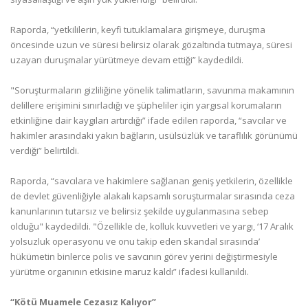
Raporda, “yetkililerin, keyfi tutuklamalara girişmeye, duruşma
öncesinde uzun ve süresi belirsiz olarak gözaltında tutmaya, süresi
uzayan duruşmalar yürütmeye devam ettiği” kaydedildi.
"Soruşturmaların gizliliğine yönelik talimatların, savunma makamının
delillere erişimini sınırladığı ve şüpheliler için yargısal korumaların
etkinliğine dair kaygıları artırdığı” ifade edilen raporda, “savcılar ve
hakimler arasındaki yakın bağların, usülsüzlük ve taraflılık görünümü
verdiği” belirtildi.
Raporda, “savcılara ve hakimlere sağlanan geniş yetkilerin, özellikle
de devlet güvenliğiyle alakalı kapsamlı soruşturmalar sırasında ceza
kanunlarının tutarsız ve belirsiz şekilde uygulanmasına sebep
olduğu" kaydedildi. "Özellikle de, kolluk kuvvetleri ve yargı, ‘17 Aralık
yolsuzluk operasyonu ve onu takip eden skandal sırasında’
hükümetin binlerce polis ve savcının görev yerini değiştirmesiyle
yürütme organının etkisine maruz kaldı” ifadesi kullanıldı.
“Kötü Muamele Cezasız Kalıyor”