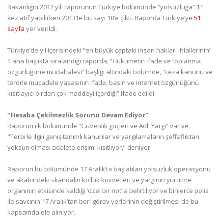
Bakanlığın 2012 yılı raporunun Türkiye bölümünde “yolsuzluğa” 11
kez atıf yapılırken 2013’te bu sayı 18’e çıktı. Raporda Türkiye’ye
51
sayfa
yer verildi.
Türkiye’de yıl içerisindeki “en büyük çaptaki insan hakları ihlallerinin”
4 ana başlıkta sıralandığı raporda, “Hükümetin ifade ve toplanma
özgürlüğüne müdahalesi” başlığı altındaki bölümde, “ceza kanunu ve
terörle mücadele yasasının ifade, basın ve internet özgürlüğünü
kısıtlayıcı birden çok maddeyi içerdiği” ifade edildi.
“Hesaba Çekilmezlik Sorunu Devam Ediyor”
Raporun ilk bölümünde “Güvenlik güçleri ve Adli Yargı” var ve
"Terörle ilgili geniş tanımlı kanunlar ve yargılamaların şeffaflıktan
yoksun olması adalete erişimi kısıtlıyor,” deniyor.
Raporun bu bölümünde 17 Aralık’ta başlatılan yolsuzluk operasyonu
ve akabindeki skandalın kolluk kuvvetleri ve yargının yürütme
organının etkisinde kaldığı ‘özel bir not’la belirtiliyor ve binlerce polis
ile savcının 17 Aralık’tan beri görev yerlerinin değiştirilmesi de bu
kapsamda ele alınıyor.