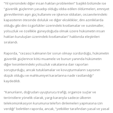
“Yıl içerisindeki diğer insan hakları problemleri” başlıklı bölümde ise
“güvenlik güçlerinin yasadışı olduğu iddia edilen öldürmeleri, emniyet
görevlilerinin aşırı güç kullanımı ve işkence iddiaları, cezaevlerindeki
kapasitenin ötesinde doluluk ve diğer eksiklikler, dini azınlıklarda
olduğu gibi dini özgürlükler üzerindeki kısıtlamalar ve suistimaller,
yolsuzluk ve özellikle güneydoğuda olmak üzere hükümetin insan
hakları kuruluşları üzerindeki kısıtlamaları” hakkında eleştirileri
sıralandı.
Raporda, "cezasız kalmanın bir sorun olmayı sürdürdüğü, hükümetin
güvenlik güçlerince kötü muamele ve bunun yanında hükümetin
diğer kesimlerindeki yolsuzluk vakalarına dair raporları
soruşturduğu, ancak tutuklamalar ve kovuşturmaların sayısının
düşük olduğu ve mahkumiyet kararlarına nadir rastlandığı"
kaydedildi.
"Kanunların, doğrudan uyuşturucu trafiği, organize suçlar ve
teröristlere yönelik olarak, yargı kararıyla sadece ülkenin
telekomünikasyon kurumuna telefon dinlemeleri yapmasına izin
verdiği” belirtilen raporda, ancak, “yetkililer tarafından yasal ve yasal