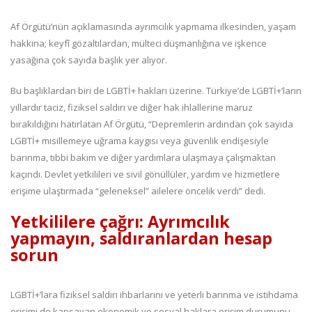
Af Örgütü’nün açıklamasında ayrımcılık yapmama ilkesinden, yaşam
hakkına; keyfî gözaltılardan, mülteci düşmanlığına ve işkence
yasağına çok sayıda başlık yer alıyor.
Bu başlıklardan biri de LGBTİ+ hakları üzerine. Türkiye’de LGBTİ+’ların
yıllardır taciz, fiziksel saldırı ve diğer hak ihlallerine maruz
bırakıldığını hatırlatan Af Örgütü, “Depremlerin ardından çok sayıda
LGBTİ+ misillemeye uğrama kaygısı veya güvenlik endişesiyle
barınma, tıbbi bakım ve diğer yardımlara ulaşmaya çalışmaktan
kaçındı. Devlet yetkilileri ve sivil gönüllüler, yardım ve hizmetlere
erişime ulaştırmada “geleneksel” ailelere öncelik verdi” dedi.
Yetkililere çağrı: Ayrımcılık
yapmayın, saldıranlardan hesap
sorun
LGBTİ+’lara fiziksel saldırı ihbarlarını ve yeterli barınma ve istihdama
erişimi de kapsayan ekonomik ve sosyal haklara erişim durumunu