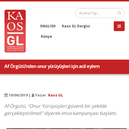
ENGLISH
Kaos GL Dergisi
Künye
Af Örgütü’nden onur yürüyüşleri için acil eylem
18/06/2019 |
Yazar:
Kaos GL
Af Örgütü, “Onur Yürüyüşleri güvenli bir şekilde
gerçekleştirilmeli” diyerek imza kampanyası başlattı.