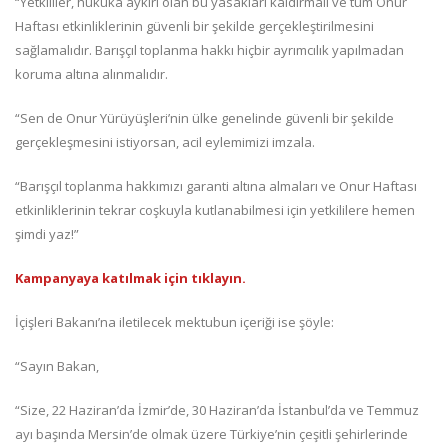
“Yetkililer, hukuka aykırı olan bu yasakları kaldırmalı ve tüm Onur
Haftası etkinliklerinin güvenli bir şekilde gerçekleştirilmesini
sağlamalıdır. Barışçıl toplanma hakkı hiçbir ayrımcılık yapılmadan
koruma altına alınmalıdır.
“Sen de Onur Yürüyüşleri’nin ülke genelinde güvenli bir şekilde
gerçekleşmesini istiyorsan, acil eylemimizi imzala.
“Barışçıl toplanma hakkımızı garanti altına almaları ve Onur Haftası
etkinliklerinin tekrar coşkuyla kutlanabilmesi için yetkililere hemen
şimdi yaz!”
Kampanyaya katılmak için tıklayın.
İçişleri Bakanı’na iletilecek mektubun içeriği ise şöyle:
“Sayın Bakan,
“Size, 22 Haziran’da İzmir’de, 30 Haziran’da İstanbul’da ve Temmuz
ayı başında Mersin’de olmak üzere Türkiye’nin çeşitli şehirlerinde