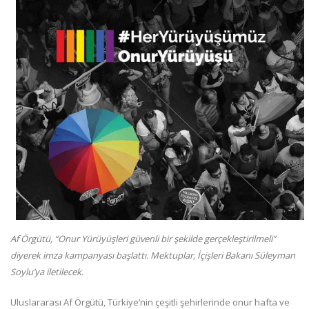
Af Örgütü, “Onur Yürüyüşleri güvenli bir şekilde gerçekleştirilmeli”
diyerek imza kampanyası başlattı. Mektuplar, İçişleri Bakanı Süleyman
Soylu’ya iletilecek.
Uluslararası Af Örgütü, Türkiye’nin çeşitli şehirlerinde onur hafta ve