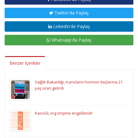
Twitter'da Paylaş
LinkedIn'de Paylaş
Whatsapp'da Paylaş
Benzer İçerikler
Sağlık Bakanlığı, transların hormon ilaçlarına 21
yaş sınırı getirdi
KaosGL.org erişime engellendi!