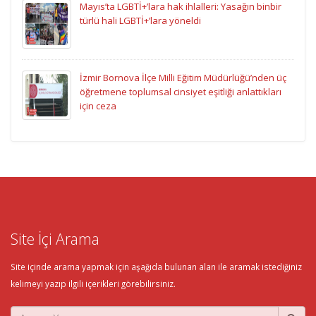
Mayıs’ta LGBTİ+’lara hak ihlalleri: Yasağın binbir
türlü hali LGBTİ+’lara yöneldi
İzmir Bornova İlçe Milli Eğitim Müdürlüğü’nden üç
öğretmene toplumsal cinsiyet eşitliği anlattıkları
için ceza
Site İçi Arama
Site içinde arama yapmak için aşağıda bulunan alan ile aramak istediğiniz
kelimeyi yazıp ilgili içerikleri görebilirsiniz.