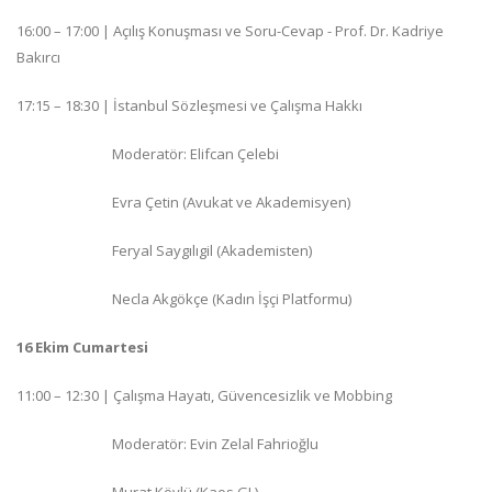
16:00 – 17:00 | Açılış Konuşması ve Soru-Cevap - Prof. Dr. Kadriye
Bakırcı
17:15 – 18:30 | İstanbul Sözleşmesi ve Çalışma Hakkı
Moderatör: Elifcan Çelebi
Evra Çetin (Avukat ve Akademisyen)
Feryal Saygılıgil (Akademisten)
Necla Akgökçe (Kadın İşçi Platformu)
16 Ekim Cumartesi
11:00 – 12:30 | Çalışma Hayatı, Güvencesizlik ve Mobbing
Moderatör: Evin Zelal Fahrioğlu
Murat Köylü (Kaos GL)