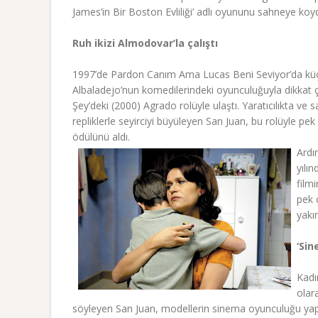
James’in Bir Boston Evliliği’ adlı oyununu sahneye koy
Ruh ikizi Almodovar’la çalıştı
1997’de Pardon Canım Ama Lucas Beni Seviyor’da küçü
Albaladejo’nun komedilerindeki oyunculuğuyla dikkat ç
Şey’deki (2000) Agrado rolüyle ulaştı. Yaratıcılıkta ve
repliklerle seyirciyi büyüleyen San Juan, bu rolüyle pe
ödülünü aldı.
Ardı
yılı
filmi
pek 
yakı
‘S
in
Kadı
olar
söyleyen San Juan, modellerin sinema oyunculuğu yapm