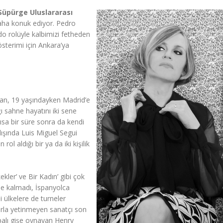
Süpürge Uluslararası
aha konuk ediyor. Pedro
o rolüyle kalbimizi fetheden
österimi için Ankara’ya
uan, 19 yaşındayken Madrid’e
ğı sahne hayatını iki sene
ısa bir süre sonra da kendi
ışında Luis Miguel Segui
 aldığı bir ya da iki kişilik
ekler’ ve Bir Kadın’ gibi çok
le kalmadı, İspanyolca
 ülkelere de turneler
larla yetinmeyen sanatçı son
palı gişe oynayan Henry