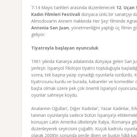
7-14 Mayıs tarihleri arasında düzenlenecek
12. Uçan 
Kadın Filmleri Festivali
dünyaca ünlü bir sanatçıyı d
Almodovar’ın Annem Hakkında Her Şey’ filminde Agrad
Antonia San Juan
, yönetmenliğini yaptığı üç filmin g
geliyor.
Tiyatroyla başlayan oyunculuk
1961 yılında Kanarya adalarında dünyaya gelen San J
yerleşti. İspanyol Filolojisi tiyatro topluluğuyla başladı
sonra, tek başına yazıp oynadığı oyunlarla sürdürdü. K
tiyatrosunu kurdu ve burada, kabareler ve komediler d
başta olmak üzere pek çok önemli İspanyol oyuncunun rol
oyunlar sahneye koydu.
Analarının Oğulları’, Diğer Kadınlar’, Yazar Kadınlar, Erk
tanınan oyunlarıyla sadece bütün İspanya’yı etkilemek
konuşan Latin Amerika ülkeleriyle İtalya, Romanya gibi
düzenleyerek seyircisini çoğalttı. Küçük kadrolu oyun
olarak 2008’in sonunda perde diyen ve bugün hâlâ ka