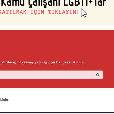
istediğiniz kelimeyi yazıp ilgili içerikleri görebilirsiniz.
lıdır.