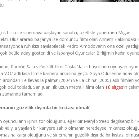
du.
k bir rolle sinemaya başlayan sanatçı, özellikle yönetmen Miguel
ekti. Uluslararası başarıya ise dördüncü filmi olan Annem Hakkındaki 
 sansasyonda ruh ikizi sayılabilecek Pedro Almodovar’ın ona özel yazdığ
k çok ödüle aday gösterildi ve İspanyol Oyuncular Birliği’nin kadın oyun
ndan, Ramón Salazar’ın kült filmi Taşlar’da ilk başrolünü oynayan oyu
nda V.O.’ adlı kısa filmle kamera arkasına geçti. Goya Ödüllerine aday o
n ardından Te llevas la palma’ (2004) ve La China’ (2005) adlı filmleri y
çok ödül topladı. San Juan, ilk uzun metrajlı filmi olan
Tú eliges
’in çekim
n zamanda tamamladı.
emanın güzellik dışında bir kıstası olmalı’
n oyuncuların işinin zor olduğunu, eğer bir Meryl Streep değilseniz bir 
ak 40 yıla yayılan bir kariyere sahip olmanın neredeyse imkansız olduğ
asına karşı olduğunu ve sinemanın güzellik dışında bir kıstası olması