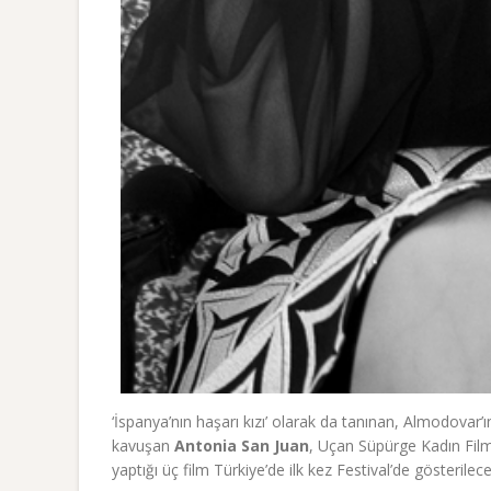
‘İspanya’nın haşarı kızı’ olarak da tanınan, Almodovar’
kavuşan
Antonia San Juan
, Uçan Süpürge Kadın Filml
yaptığı üç film Türkiye’de ilk kez Festival’de gösterilece