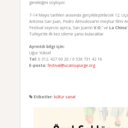
gerektiğini söylüyor.
7-14 Mayıs tarihleri arasında gerçekleştirilecek 12. Uça
Antonia San Juan, Pedro Almodovar’ın meşhur filmi An
Festival seyircisi ayrıca, San Juan’ın
V.O.’
ve
La China’
Türkiye’de ilk kez izleme şansı bulacaklar.
Ayrıntılı bilgi için:
Uğur Yüksel
Tel:
0 312. 427 00 20 / 0 536 731 42 16
E-posta:
festival@ucansupurge.org
Etiketler:
kültür sanat