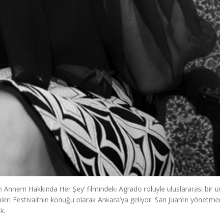
ın Annem Hakkında Her Şey’ filmindeki Agrado rolüyle uluslararası bir 
eri Festivali’nin konuğu olarak Ankara’ya geliyor. San Juan’ın yönetmen
k.