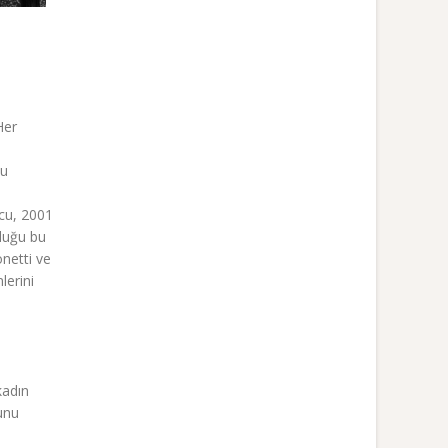
Her
ı
cu
ncu, 2001
lduğu bu
önetti ve
lerini
kadın
unu