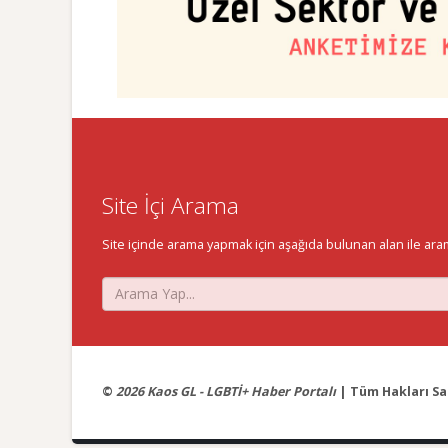
Site İçi Arama
Site içinde arama yapmak için aşağıda bulunan alan ile aramak 
©
2026 Kaos GL - LGBTİ+ Haber Portalı
| Tüm Hakları Sak