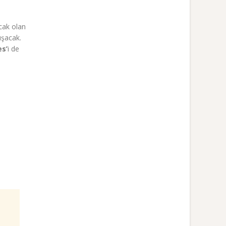
acak olan
uşacak.
es’
i de