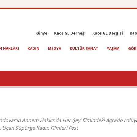
Künye
Kaos GL Derneği
Kaos GL Dergisi
Kao
N HAKLARI
KADIN
MEDYA
KÜLTÜR SANAT
YAŞAM
GÖK
lmodovar’ın Annem Hakkında Her Şey’ filmindeki Agrado rolüy
, Uçan Süpürge Kadın Filmleri Fest