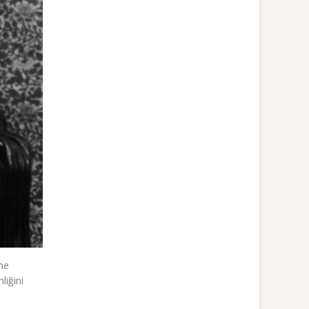
üne
liğini