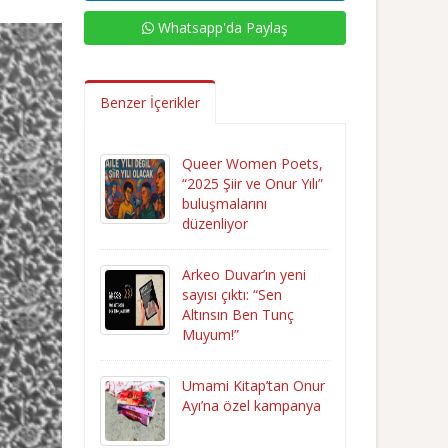
Whatsapp'da Paylaş
Benzer İçerikler
Queer Women Poets,
“2025 Şiir ve Onur Yılı”
buluşmalarını
düzenliyor
Arkeo Duvar’ın yeni
sayısı çıktı: “Sen
Altınsın Ben Tunç
Muyum!”
Umami Kitap’tan Onur
Ayı’na özel kampanya