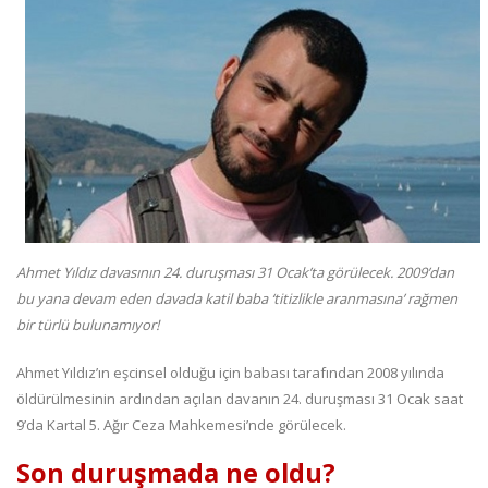
Ahmet Yıldız davasının 24. duruşması 31 Ocak’ta görülecek. 2009’dan
bu yana devam eden davada katil baba ‘titizlikle aranmasına’ rağmen
bir türlü bulunamıyor!
Ahmet Yıldız’ın eşcinsel olduğu için babası tarafından 2008 yılında
öldürülmesinin ardından açılan davanın 24. duruşması 31 Ocak saat
9’da Kartal 5. Ağır Ceza Mahkemesi’nde görülecek.
Son duruşmada ne oldu?