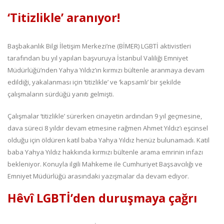
‘Titizlikle’ aranıyor!
Başbakanlık Bilgi İletişim Merkezi’ne (BİMER) LGBTİ aktivistleri
tarafından bu yıl yapılan başvuruya İstanbul Valiliği Emniyet
Müdürlüğü’nden Yahya Yıldız’ın kırmızı bültenle aranmaya devam
edildiği, yakalanması için ‘titizlikle’ ve ‘kapsamlı’ bir şekilde
çalışmaların sürdüğü yanıtı gelmişti.
Çalışmalar ‘titizlikle’ sürerken cinayetin ardından 9 yıl geçmesine,
dava süreci 8 yıldır devam etmesine rağmen Ahmet Yıldız’ı eşcinsel
olduğu için öldüren katil baba Yahya Yıldız henüz bulunamadı. Katil
baba Yahya Yıldız hakkında kırmızı bültenle arama emrinin infazı
bekleniyor. Konuyla ilgili Mahkeme ile Cumhuriyet Başsavcılığı ve
Emniyet Müdürlüğü arasındaki yazışmalar da devam ediyor.
Hêvî LGBTİ’den duruşmaya çağrı