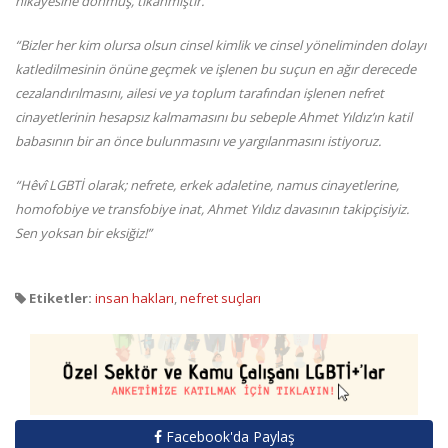
hikayesine dönmüş, tıkanmıştır.
“Bizler her kim olursa olsun cinsel kimlik ve cinsel yöneliminden dolayı
katledilmesinin önüne geçmek ve işlenen bu suçun en ağır derecede
cezalandırılmasını, ailesi ve ya toplum tarafından işlenen nefret
cinayetlerinin hesapsız kalmamasını bu sebeple Ahmet Yıldız’ın katil
babasının bir an önce bulunmasını ve yargılanmasını istiyoruz.
“Hêvî LGBTİ olarak; nefrete, erkek adaletine, namus cinayetlerine,
homofobiye ve transfobiye inat, Ahmet Yıldız davasının takipçisiyiz.
Sen yoksan bir eksiğiz!”
Etiketler:
insan hakları
,
nefret suçları
Facebook'da Paylaş