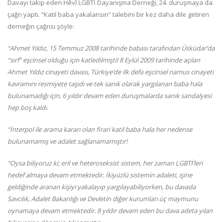
Davayı takip eden Hêvî LGBTİ Dayanışma Derneği, 24. duruşmaya da
çağrı yaptı. “Katil baba yakalansın” talebini bir kez daha dile getiren
derneğin çağrısı şöyle:
“Ahmet Yıldız, 15 Temmuz 2008 tarihinde babası tarafından Üsküdar’da
“sırf” eşcinsel olduğu için katledilmişti! 8 Eylül 2009 tarihinde açılan
Ahmet Yıldız cinayeti davası, Türkiye’de ilk defa eşcinsel namus cinayeti
kavramını resmiyete taşıdı ve tek sanık olarak yargılanan baba hala
bulunamadığı için, 6 yıldır devam eden duruşmalarda sanık sandalyesi
hep boş kaldı.
“İnterpol ile arama kararı olan firari katil baba hala her nedense
bulunamamış ve adalet sağlanamamıştır!
“Oysa biliyoruz ki; eril ve heteroseksist sistem, her zaman LGBTİ’leri
hedef almaya devam etmektedir. İkiyüzlü sistemin adaleti, işine
geldiğinde aranan kişiyi yakalayıp yargılayabiliyorken, bu davada
Savcılık, Adalet Bakanlığı ve Devletin diğer kurumları üç maymunu
oynamaya devam etmektedir. 8 yıldır devam eden bu dava adeta yılan