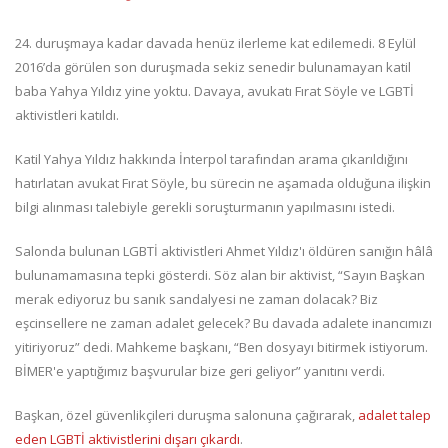
24. duruşmaya kadar davada henüz ilerleme kat edilemedi. 8 Eylül
2016’da görülen son duruşmada sekiz senedir bulunamayan katil
baba Yahya Yıldız yine yoktu. Davaya, avukatı Fırat Söyle ve LGBTİ
aktivistleri katıldı.
Katil Yahya Yıldız hakkında İnterpol tarafından arama çıkarıldığını
hatırlatan avukat Fırat Söyle, bu sürecin ne aşamada olduğuna ilişkin
bilgi alınması talebiyle gerekli soruşturmanın yapılmasını istedi.
Salonda bulunan LGBTİ aktivistleri Ahmet Yıldız'ı öldüren sanığın hâlâ
bulunamamasına tepki gösterdi. Söz alan bir aktivist, “Sayın Başkan
merak ediyoruz bu sanık sandalyesi ne zaman dolacak? Biz
eşcinsellere ne zaman adalet gelecek? Bu davada adalete inancımızı
yitiriyoruz” dedi. Mahkeme başkanı, “Ben dosyayı bitirmek istiyorum.
BİMER'e yaptığımız başvurular bize geri geliyor” yanıtını verdi.
Başkan, özel güvenlikçileri duruşma salonuna çağırarak,
adalet talep
eden LGBTİ aktivistlerini dışarı çıkardı
.