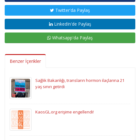
Twitter'da Paylaş
LinkedIn'de Paylaş
Whatsapp'da Paylaş
Benzer İçerikler
Sağlık Bakanlığı, transların hormon ilaçlarına 21
yaş sınırı getirdi
KaosGL.org erişime engellendi!