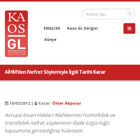
ENGLISH
Kaos GL Dergisi
Künye
AİHM’den Nefret Söylemiyle İlgili Tarihi Karar
16/02/2012 |
Yazar:
Ömer Akpınar
Avrupa İnsan Hakları Mahkemesi homofobik ve
transfobik nefret söyleminin ifade özgürlüğü
kapsamına girmediğine hükmetti.