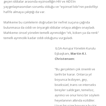
geçen iddialar arasında eşcinselliğin HIV ve AIDS’in
yaygınlaşmasından sorumlu olduğu ve “eşcinsel lobi”nin pedofiliyi
hafife almaya çalıştığı da var.
Mahkeme bu cümlelerin doğrudan bir nefret suçuna çağrıda
bulunmasa da ciddi ve önyargılı iddialar ortaya attığını onayladı.
Mahkeme cinsel yönelim temelli ayrımcılığın “ırk, köken ya da renk”
temelli ayrımcılık kadar ciddi olduğunu vurguladı.
ILGA-Avrupa Yönetim Kurulu
Eşbaşkanı,
Martin K.I.
Christensen:
“Bu gerçekten çok önemli ve
tarihi bir karar. Onlarca yıl
boyunca lezbiyen, gey,
biseksüel, trans ve interseks
bireyler saldırgan, temelsiz,
ayrımcı ve onur kırıcı bir söylem
heyelanının altında ezildiler.
Uzun bir süre boyunca bu tür