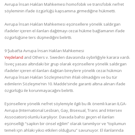
Avrupa İnsan Hakları Mahkemesi homofobik ve transfobik nefret
söyleminin ifade özgürlüğü kapsamına girmediğine hükmetti.
Avrupa İnsan Hakları Mahkemesi eşcinsellere yönelik saldırgan
ifadeler içeren el ilanları dağıtmayı cezai hükme bağlamanın ifade
özgürlüğüne ters düşmediğini belirtti.
9 Şubat’ta Avrupa İnsan Hakları Mahkemesi
Vejdeland
and Others v. Sweden davasında oybirliğiyle karara vardı.
İsveç yasası altındaki bir grup olarak eşcinsellere yönelik saldırgan
ifadeler içeren el ilanları dağıtan bireylere yönelik cezai hükmün
Avrupa İnsan Hakları Sözleşmesi’nin ihlali olmadığını ve bu tür
edimlerin Sözleşme’nin 10. Madde’sinde garanti altına alınan ifade
özgürlüğü ile korunmayacağını belirtti.
Eşcinsellere yönelik nefret söylemiyle ilgili bu ilk önemli kararı ILGA-
Avrupa (International Lesbian, Gay, Bisexual, Trans and Intersex
Association) olumlu karşılıyor. Davada bahsi geçen el ilanları
eşcinselliği “sapkın bir cinsel eğilim” olarak tanımlıyor ve “toplumun
temeli için ahlaki yıkıcı etkileri olduğunu” savunuyor. El ilanlarında