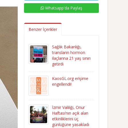
Whatsapp'da Paylaş
Benzer İçerikler
Sağlık Bakanlığı,
transların hormon
ilaçlarına 21 yaş sınırı
getirdi
KaosGL.org erişime
engellendi!
İzmir Valiliği, Onur
Haftası’nın açık alan
etkinliklerini üç
günlüğüne yasakladı