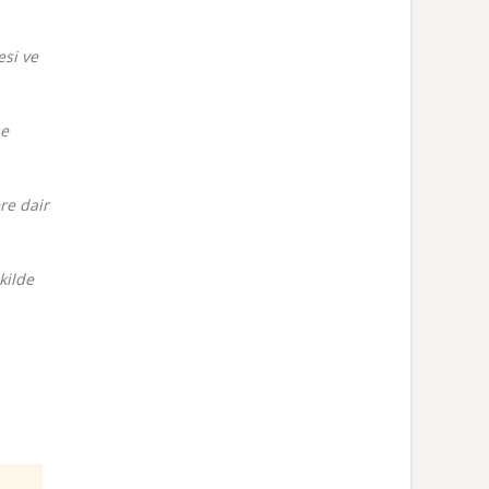
esi ve
me
re dair
kilde