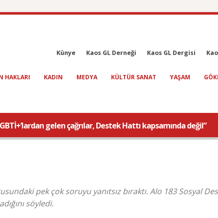
Künye
Kaos GL Derneği
Kaos GL Dergisi
Kao
N HAKLARI
KADIN
MEDYA
KÜLTÜR SANAT
YAŞAM
GÖK
“LGBTİ+’lardan gelen çağrılar, Destek Hattı kapsamında değil”
rusundaki pek çok soruyu yanıtsız bıraktı. Alo 183 Sosyal De
dığını söyledi.