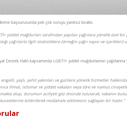
edinme başvurusunda pek çok soruyu yanıtsız bıraktı.
Tİ+ şiddet mağdurları tarafından yapılan çağrılara yönelik özel bir 
ı çağrılarla ilgili istatistiklere (örneğin çağrı sayısı ve içerikleri)
yal Destek Hattı kapsamında LGBTİ+ şiddet mağdurlarının çağrılarına 
 engelli, yaşlı, şehit yakınları ve gazilere yönelik hizmetler hakkınd
rıca ihmal, istismar ve şiddet vakaları veya töre ve namus cinayetl
ınmakta olup, durumun aciliyeti göz önünde tutularak, vakanın bul
kuvvetlerine bildirilerek müdahale edilmesini sağlayan bir hattır.”
orular