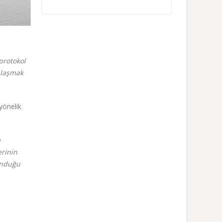
protokol
 ulaşmak
yönelik
a
erinin
unduğu