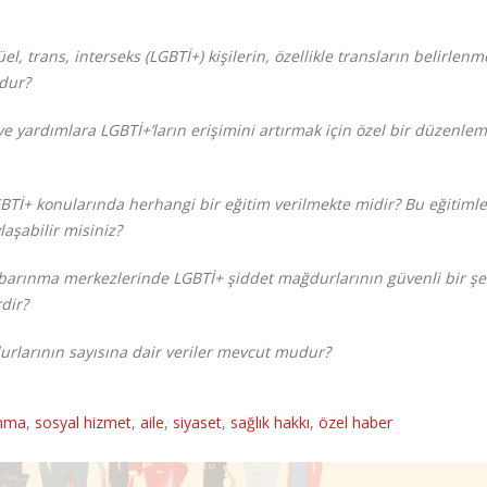
l, trans, interseks (LGBTİ+) kişilerin, özellikle transların belirlenm
udur?
ve yardımlara LGBTİ+’ların erişimini artırmak için özel bir düzenle
GBTİ+ konularında herhangi bir eğitim verilmekte midir? Bu eğitimle
laşabilir misiniz?
r barınma merkezlerinde LGBTİ+ şiddet mağdurlarının güvenli bir şe
rdir?
rlarının sayısına dair veriler mevcut mudur?
ınma
,
sosyal hizmet
,
aile
,
siyaset
,
sağlık hakkı
,
özel haber