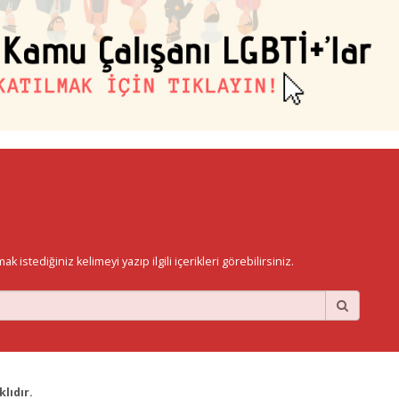
istediğiniz kelimeyi yazıp ilgili içerikleri görebilirsiniz.
lıdır.