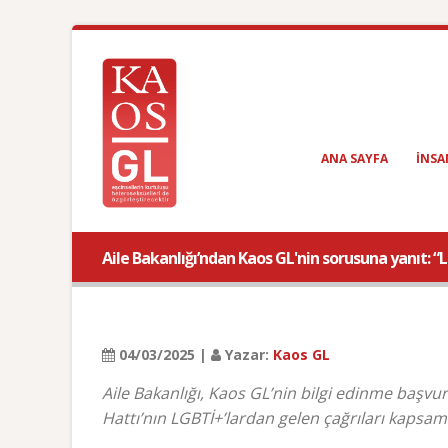
ANA SAYFA
INSA
Aile Bakanlığı’ndan Kaos GL'nin sorusuna yanıt: 
04/03/2025 |
Yazar:
Kaos GL
Aile Bakanlığı, Kaos GL’nin bilgi edinme başvu
Hattı’nın LGBTİ+’lardan gelen çağrıları kapsama