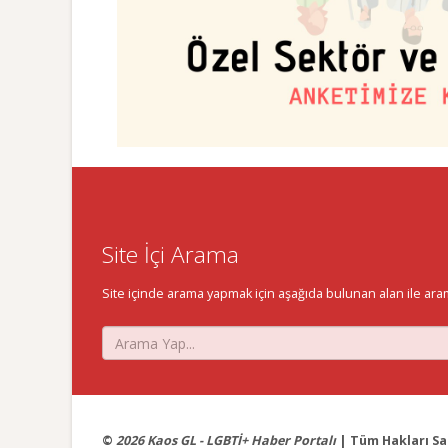
Site İçi Arama
Site içinde arama yapmak için aşağıda bulunan alan ile aramak 
©
2026 Kaos GL - LGBTİ+ Haber Portalı
| Tüm Hakları Sak