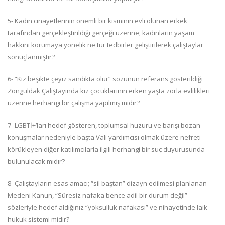
5- Kadın cinayetlerinin önemli bir kısmının evli olunan erkek
tarafından gerçekleştirildiği gerçeği üzerine; kadınların yaşam
hakkını korumaya yönelik ne tür tedbirler geliştirilerek çalıştaylar
sonuçlanmıştır?
6- “Kız beşikte çeyiz sandıkta olur” sözünün referans gösterildiği
Zonguldak Çalıştayında kız çocuklarının erken yaşta zorla evlilikleri
üzerine herhangi bir çalışma yapılmış mıdır?
7- LGBTİ+’ları hedef gösteren, toplumsal huzuru ve barışı bozan
konuşmalar nedeniyle başta Vali yardımcısı olmak üzere nefreti
körükleyen diğer katılımcılarla ilgili herhangi bir suç duyurusunda
bulunulacak mıdır?
8- Çalıştayların esas amacı; “sil baştan” dizayn edilmesi planlanan
Medeni Kanun, “Süresiz nafaka bence adil bir durum değil”
sözleriyle hedef aldığınız “yoksulluk nafakası” ve nihayetinde laik
hukuk sistemi midir?