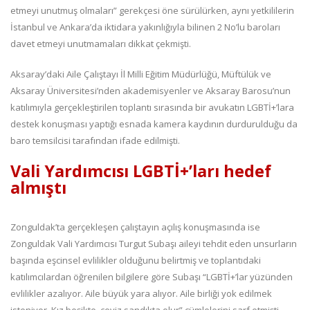
etmeyi unutmuş olmaları” gerekçesi öne sürülürken, aynı yetkililerin
İstanbul ve Ankara’da iktidara yakınlığıyla bilinen 2 No’lu baroları
davet etmeyi unutmamaları dikkat çekmişti.
Aksaray’daki Aile Çalıştayı İl Milli Eğitim Müdürlüğü, Müftülük ve
Aksaray Üniversitesi’nden akademisyenler ve Aksaray Barosu’nun
katılımıyla gerçekleştirilen toplantı sırasında bir avukatın LGBTİ+’lara
destek konuşması yaptığı esnada kamera kaydının durdurulduğu da
baro temsilcisi tarafından ifade edilmişti.
Vali Yardımcısı LGBTİ+’ları hedef
almıştı
Zonguldak’ta gerçekleşen çalıştayın açılış konuşmasında ise
Zonguldak Vali Yardımcısı Turgut Subaşı aileyi tehdit eden unsurların
başında eşcinsel evlilikler olduğunu belirtmiş ve toplantıdaki
katılımcılardan öğrenilen bilgilere göre Subaşı “LGBTİ+’lar yüzünden
evlilikler azalıyor. Aile büyük yara alıyor. Aile birliği yok edilmek