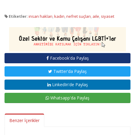
Etiketler:
insan hakları
,
kadın
,
nefret suçları
,
aile
,
siyaset
Facebook'da Paylaş
Twitter'da Paylaş
LinkedIn'de Paylaş
Whatsapp'da Paylaş
Benzer İçerikler