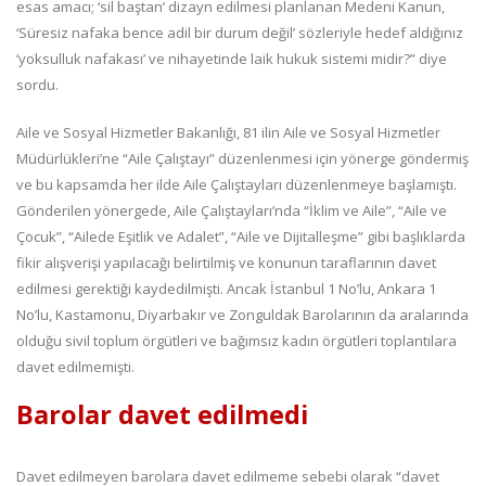
esas amacı; ‘sil baştan’ dizayn edilmesi planlanan Medeni Kanun,
‘Süresiz nafaka bence adil bir durum değil’ sözleriyle hedef aldığınız
‘yoksulluk nafakası’ ve nihayetinde laik hukuk sistemi midir?” diye
sordu.
Aile ve Sosyal Hizmetler Bakanlığı, 81 ilin Aile ve Sosyal Hizmetler
Müdürlükleri’ne “Aile Çalıştayı” düzenlenmesi için yönerge göndermiş
ve bu kapsamda her ilde Aile Çalıştayları düzenlenmeye başlamıştı.
Gönderilen yönergede, Aile Çalıştayları’nda “İklim ve Aile”, “Aile ve
Çocuk”, “Ailede Eşitlik ve Adalet”, “Aile ve Dijitalleşme” gibi başlıklarda
fikir alışverişi yapılacağı belirtilmiş ve konunun taraflarının davet
edilmesi gerektiği kaydedilmişti. Ancak İstanbul 1 No’lu, Ankara 1
No’lu, Kastamonu, Diyarbakır ve Zonguldak Barolarının da aralarında
olduğu sivil toplum örgütleri ve bağımsız kadın örgütleri toplantılara
davet edilmemişti.
Barolar davet edilmedi
Davet edilmeyen barolara davet edilmeme sebebi olarak “davet