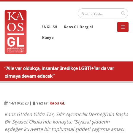
ENGLISH
Kaos GL Dergisi
Künye
“Aile var oldukça, insanlar üredikçe LGBTİ+’lar da var
olmaya devam edecek”
14/10/2023 |
Yazar:
Kaos GL
Kaos GL’den Yıldız Tar, Sıfır Ayrımcılık Derneği’nin Başka
Bir Siyaset Okulu’nda konuştu: “Siyasal şiddetin
eşdeğer kuvvette bir toplumsal şiddeti çağırma amacı