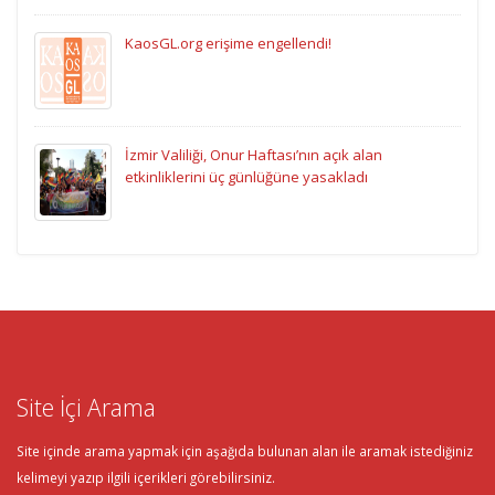
KaosGL.org erişime engellendi!
İzmir Valiliği, Onur Haftası’nın açık alan
etkinliklerini üç günlüğüne yasakladı
Site İçi Arama
Site içinde arama yapmak için aşağıda bulunan alan ile aramak istediğiniz
kelimeyi yazıp ilgili içerikleri görebilirsiniz.