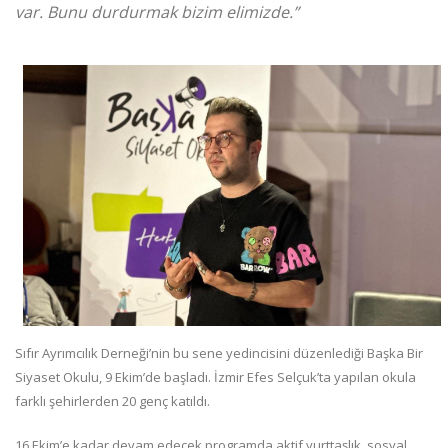
var. Bunu durdurmak bizim elimizde.”
Sıfır Ayrımcılık Derneği’nin bu sene yedincisini düzenlediği Başka Bir
Siyaset Okulu, 9 Ekim’de başladı. İzmir Efes Selçuk’ta yapılan okula
farklı şehirlerden 20 genç katıldı.
16 Ekim’e kadar devam edecek programda aktif yurttaşlık, sosyal