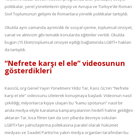
politikalar, yerel yönetimlerin işleyişi ve Avrupa ve Türkiye’de Roman
Sivil Toplumunun gelişimi ile Romanlara yönelik politikalar tartışıldı.
Okulda aynı zamanda ayrımcılık ile sosyal içerme, toplumsal cinsiyet,
sanat ve aktivizm gibi tematik konularda eğitimler verildi. Okulda
bugün (15 Ekim) toplumsal cinsiyet eşitliği bağlamında LGBTİ+ hakları
da tartışıldı.
“Nefrete karşı el ele” videosunun
gösterdikleri
KaosGL.org Genel Yayın Yönetmeni Yıldız Tar, Kaos GL’nin “Nefrete
karşı el ele” videosunu izleterek konuşmaya başladı. Videonun nasıl
çekildiği, milyonlarca kişiye ulaşan bu “kamu spotunun” nasıl bir
anda medya eliyle karalama kampanyalarının hedefi haline geldiğini
aktaran Tar, kısa filmin tam da son yıllarda devreye sokulan
LGBTİ+’ları yalnızlaştırma politikasına paralel olarak hükümet
medyası ve Saadet Partisi’ne yakın medya organları tarafından bu