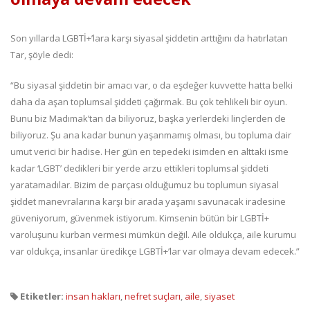
Son yıllarda LGBTİ+’lara karşı siyasal şiddetin arttığını da hatırlatan
Tar, şöyle dedi:
“Bu siyasal şiddetin bir amacı var, o da eşdeğer kuvvette hatta belki
daha da aşan toplumsal şiddeti çağırmak. Bu çok tehlikeli bir oyun.
Bunu biz Madımak’tan da biliyoruz, başka yerlerdeki linçlerden de
biliyoruz. Şu ana kadar bunun yaşanmamış olması, bu topluma dair
umut verici bir hadise. Her gün en tepedeki isimden en alttaki isme
kadar ‘LGBT’ dedikleri bir yerde arzu ettikleri toplumsal şiddeti
yaratamadılar. Bizim de parçası olduğumuz bu toplumun siyasal
şiddet manevralarına karşı bir arada yaşamı savunacak iradesine
güveniyorum, güvenmek istiyorum. Kimsenin bütün bir LGBTİ+
varoluşunu kurban vermesi mümkün değil. Aile oldukça, aile kurumu
var oldukça, insanlar üredikçe LGBTİ+’lar var olmaya devam edecek.”
Etiketler:
insan hakları
,
nefret suçları
,
aile
,
siyaset