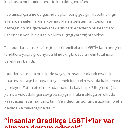
kez başka bir biçimde hedefe konulduğunu ifade etti.
Toplumsal çürüme dalgasında açılan barış gediğini kapatmak için
ellerinden geleni ardına koymadıklarını belirten Tar, toplumsal
desteğin önüne geçemeyeceklerini fark edenlerin bu kez “tren”
üzerinden yeni bir kutsal ve kırmızı çizgi yarattığını söyledi.
Tar, bundan sonraki süreçte asıl önemli olanın, LGBTİ+'ların her gün
tehditlere yaşadığı dünyada filmdeki gibi uzatılan elin tutulması
gerektiğini belirtti:
“Bundan sonra da bu ülkede yaşayan insanlar olarak insanlık
onuruna yaraşır bir hayatı inşa etmek için o elin havada kalmaması
gerekiyor. Zaten bir el ne kadar havada kalabilir ki? Bugün değilse
yarın, o videodaki gibi sevgi ve saygının hakim olduğu bir ülkede
yaşayacağımıza inancımız tam. Ve videonun sonunda uzatılan o elin
havada kalmayacağına da…”
“İnsanlar üredikçe LGBTİ+’lar var
olmaya devam edecek”