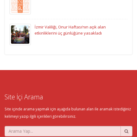
İzmir Valiliği, Onur Haftası’nın açık alan
etkinliklerini üç günlüğüne yasakladı
Site İçi Arama
Site içinde arama yapmak için aşağıda bulunan alan ile aramak istediğiniz
kelimeyi yazıp ilgili içerikleri görebilirsiniz.