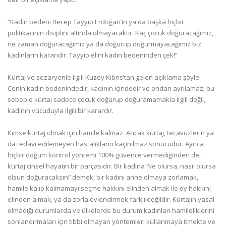
“Kadın bedeni Recep Tayyip Erdoğan’ın ya da başka hiçbir
politikacının disiplini altında olmayacaktır. Kaç çocuk doğuracağımız,
ne zaman doğuracağımız ya da doğurup doğurmayacağımız biz
kadınların kararıdır. Tayyip elini kadın bedeninden çek!”
Kürtaj ve sezaryenle ilgili Kuzey Kıbrıs’tan gelen açıklama şöyle:
Cenin kadın bedenindedir, kadının içindedir ve ondan ayrılamaz; bu
sebeple kürtaj sadece çocuk doğurup doğuramamakla ilgili değil,
kadının vücuduyla ilgili bir karardır.
Kimse kürtaj olmak için hamile kalmaz. Ancak kürtaj, tecavüzlerin ya
da tedavi edilemeyen hastalıkların kaçınılmaz sonucudur. Ayrıca
hiçbir doğum kontrol yöntemi 100% güvence vermediğinden de,
kürtaj cinsel hayatın bir parçasıdır. Bir kadına ‘Ne olursa, nasıl olursa
olsun doğuracaksın!’ demek, bir kadını anne olmaya zorlamak,
hamile kalıp kalmamayı seçme hakkını elinden almak ile oy hakkını
elinden almak, ya da zorla evlendirmek farklı değildir. Kürtajın yasal
olmadığı durumlarda ve ülkelerde bu durum kadınları hamileliklerini
sonlandırmaları için tıbbi olmayan yöntemleri kullanmaya itmekte ve