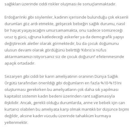
sağlıkları üzerinde ciddi riskler oluşması ile sonuçlanmaktadır.
Erdoğan’ınki gibi söylemler, kadının içerisinde bulunduğu çok eksenli
durumları göz ardı etmekte, gelişecek bebeğin sağlık durumu, nasıl
bir hayat yaşayacağını umursamamakta, onu sadece sömüreceği
ucuz iş gücü, uğruna katledeceği askerler ya da demografik yapıyı
değiştirecek aletler olarak görmektedir, bu da çocuk doğumunu
ulusun devamı olarak gördüğünü belirttiği ‘Kıbrıs’a nüfus
aktarmamamızı istiyorsanız siz de çocuk doğurun!’ efelenmesinde
apaçık ortadadır.
Sezaryen gibi ciddi bir karın ameliyatının oranının Dünya Sağlık
Örgütü tarafından önerildiği gibi doğumların en fazla %10-%15’ini
oluşturması gerekirken bu ameliyatların çok daha sık yapılması
kapitalist sistemin kadın bedeni üzerinden rant sağlamasıyla
ilişkilidir. Ancak, gerekli olduğu durumlarda, anne ve bebek için can
kurtarıcı olabilen bu ameliyata karşı olmak mantıklı bir düşünce biçimi
değildir, aksine kadın vücudu üzerinde tahakküm kurmaya
yeltenmektir.