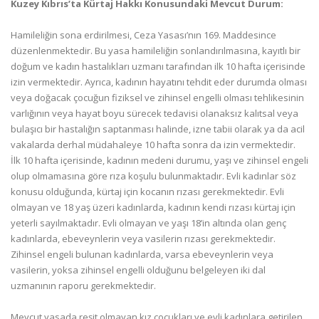
Kuzey Kıbrıs’ta Kürtaj Hakkı Konusundaki Mevcut Durum:
Hamileliğin sona erdirilmesi, Ceza Yasası’nın 169. Maddesince
düzenlenmektedir. Bu yasa hamileliğin sonlandırılmasına, kayıtlı bir
doğum ve kadın hastalıkları uzmanı tarafından ilk 10 hafta içerisinde
izin vermektedir. Ayrıca, kadının hayatını tehdit eder durumda olması
veya doğacak çocuğun fiziksel ve zihinsel engelli olması tehlikesinin
varlığının veya hayat boyu sürecek tedavisi olanaksız kalıtsal veya
bulaşıcı bir hastalığın saptanması halinde, izne tabii olarak ya da acil
vakalarda derhal müdahaleye 10 hafta sonra da izin vermektedir.
İlk 10 hafta içerisinde, kadının medeni durumu, yaşı ve zihinsel engeli
olup olmamasına göre rıza koşulu bulunmaktadır. Evli kadınlar söz
konusu olduğunda, kürtaj için kocanın rızası gerekmektedir. Evli
olmayan ve 18 yaş üzeri kadınlarda, kadının kendi rızası kürtaj için
yeterli sayılmaktadır. Evli olmayan ve yaşı 18’in altında olan genç
kadınlarda, ebeveynlerin veya vasilerin rızası gerekmektedir.
Zihinsel engeli bulunan kadınlarda, varsa ebeveynlerin veya
vasilerin, yoksa zihinsel engelli olduğunu belgeleyen iki dal
uzmanının raporu gerekmektedir.
Mevcut yasada reşit olmayan kız çocukları ve evli kadınlara getirilen