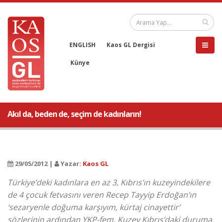
ENGLISH
Kaos GL Dergisi
Künye
Akıl da, beden de, seçim de kadınların!
29/05/2012 |
Yazar:
Kaos GL
Türkiye’deki kadınlara en az 3, Kıbrıs’ın kuzeyindekilere
de 4 çocuk fetvasını veren Recep Tayyip Erdoğan’ın
‘sezaryenle doğuma karşıyım, kürtaj cinayettir’
sözlerinin ardından YKP-fem, Kuzey Kıbrıs’daki duruma