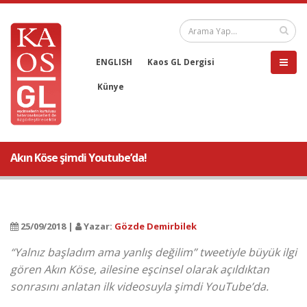
ENGLISH
Kaos GL Dergisi
Künye
Akın Köse şimdi Youtube’da!
25/09/2018 |
Yazar:
Gözde Demirbilek
“Yalnız başladım ama yanlış değilim” tweetiyle büyük ilgi
gören Akın Köse, ailesine eşcinsel olarak açıldıktan
sonrasını anlatan ilk videosuyla şimdi YouTube’da.