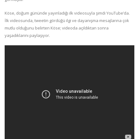
Köse, doğum gününde yayınladığı ilk videosuyla şimdi YouTube’da.
İlk videosunda, tweetin gördüğü ilgi ve dayanışma mesajlarına çok
mutlu olduğunu belirten Köse; videoda açıldıktan sonra
yaşadıklarını paylaşıyor.