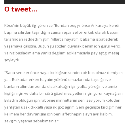
O tweet…
Köse’nin büyük ilgi gören ce “Bundan beş yıl önce Ankara’ya kendi
başıma sıfırdan taşındığım zaman eşcinsel bir erkek olarak babam
tarafından reddedilmiştim. Yıllarca hayatımı babama ispat ederek
yaşamaya çalıştım. Bugün şu sözleri duymak benim için gurur verici.
Yalnız başladım ama yanlış değilim” açıklamasıyla paylaştığı mesaj
şöyleydi:
“Sana seneler önce hayal kırıklığısın senden bir bok olmaz demiştim
ya... Bu kadar erken hayatın yükünü omuzlarında taşıdığın ve
bunların altından zor da olsa kalktığın için yufka yüreğin ve temiz
kişiliğin için ve daha bir sürü güzel meziyetlerin için gurur kaynağısın.
Evladım olduğun için rabbime minnettarım seni seviyorum kötüden
yanlıştan uzak dikkatli yaşa ilk göz ağrım. Seni geçmişte kırdığım her
kelimem her davranışım için beni affet hepiniz ayrı ayrı kalbim,
sevgim, yaşama sebebimsiniz.”