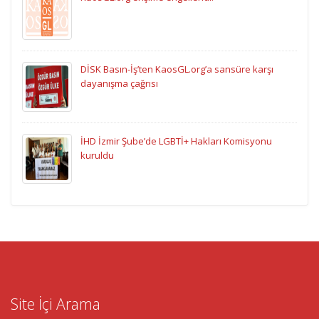
DİSK Basın-İş’ten KaosGL.org’a sansüre karşı
dayanışma çağrısı
İHD İzmir Şube’de LGBTİ+ Hakları Komisyonu
kuruldu
Site İçi Arama