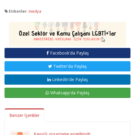
Etiketler:
medya
Facebook'da Paylaş
Twitter'da Paylaş
LinkedIn'de Paylaş
Whatsapp'da Paylaş
Benzer İçerikler
KaosGL.org erişime engellendi!