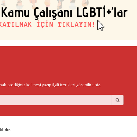
istediğiniz kelimeyi yazıp ilgili içerikleri görebilirsiniz.
lıdır.