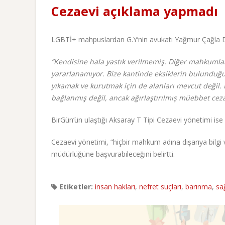
Cezaevi açıklama yapmadı
LGBTİ+ mahpuslardan G.Y’nin avukatı Yağmur Çağla D
“Kendisine hala yastık verilmemiş. Diğer mahkumla
yararlanamıyor. Bize kantinde eksiklerin bulunduğun
yıkamak ve kurutmak için de alanları mevcut değil.
bağlanmış değil, ancak ağırlaştırılmış müebbet cezas
BirGün’ün ulaştığı Aksaray T Tipi Cezaevi yönetimi ise
Cezaevi yönetimi, “hiçbir mahkum adına dışarıya bilgi 
müdürlüğüne başvurabileceğini belirtti.
Etiketler:
insan hakları
,
nefret suçları
,
barınma
,
sa