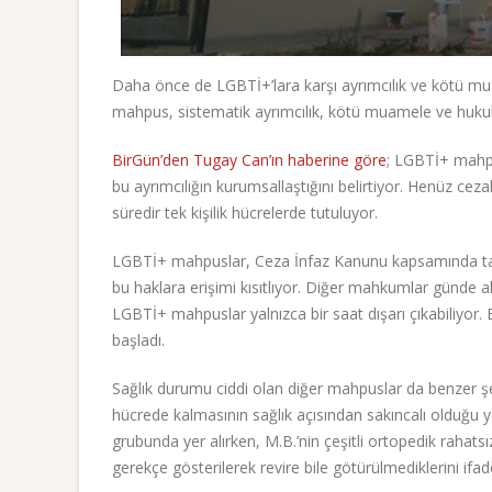
Daha önce de LGBTİ+’lara karşı ayrımcılık ve kötü mu
mahpus, sistematik ayrımcılık, kötü muamele ve hukuk
BirGün’den Tugay Can’ın haberine göre
; LGBTİ+ mahpu
bu ayrımcılığın kurumsallaştığını belirtiyor. Henüz ceza
süredir tek kişilik hücrelerde tutuluyor.
LGBTİ+ mahpuslar, Ceza İnfaz Kanunu kapsamında tan
bu haklara erişimi kısıtlıyor. Diğer mahkumlar günde a
LGBTİ+ mahpuslar yalnızca bir saat dışarı çıkabiliyor
başladı.
Sağlık durumu ciddi olan diğer mahpuslar da benzer şeki
hücrede kalmasının sağlık açısından sakıncalı olduğu yö
grubunda yer alırken, M.B.’nin çeşitli ortopedik rahatsız
gerekçe gösterilerek revire bile götürülmediklerini ifad