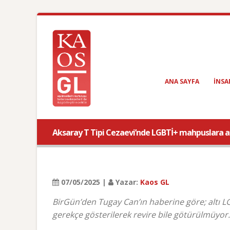
ANA SAYFA
INSA
Aksaray T Tipi Cezaevi’nde LGBTİ+ mahpuslara 
07/05/2025 |
Yazar:
Kaos GL
BirGün’den Tugay Can’ın haberine göre; altı LG
gerekçe gösterilerek revire bile götürülmüyo