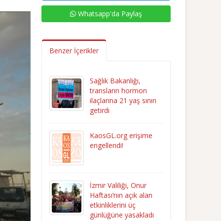
Whatsapp'da Paylaş
Benzer İçerikler
Sağlık Bakanlığı,
transların hormon
ilaçlarına 21 yaş sınırı
getirdi
KaosGL.org erişime
engellendi!
İzmir Valiliği, Onur
Haftası’nın açık alan
etkinliklerini üç
günlüğüne yasakladı