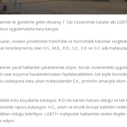
amele ile gündeme gelen Aksaray T Tipi Cezaevi’nde tutulan altı LGB
suz uygulamalarla karşı karşıya.
slar, cezaevi yönetiminin transfobik ve homofobik tutumlar sergiledi
ları kesinleşmemiş olan H.S., M.B., R.D., S.E., E.K. ve G.Y. adlı mahpusl
ınan yasal haklardan yararlanmak istiyor. Ancak cezaevindeki uygul
ltı saat boyunca havalandırmadan faydalanabilirken, tek kişilik hücrede
. Bu izolasyona karşı çıkan mahpuslardan E.K., protesto amacıyla ölüm
lde kötü koşullarda tutuluyor. R.D.’nin kanser hastası olduğu ve tek ki
nünde raporu bulunuyor. H.S., astım ve kronik bronşit belirtileri nedeni
lıkları olduğu belirtiliyor. LGBTİ+ mahpuslar haklarında verilen disiplin 
e ediyor.