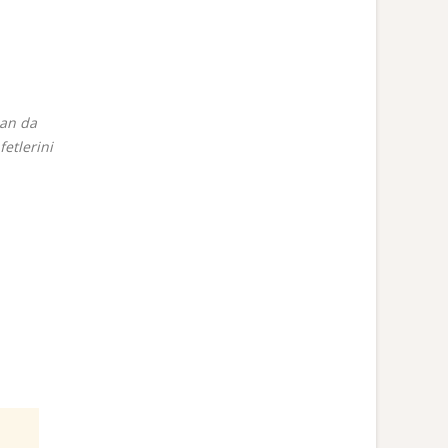
dan da
etlerini