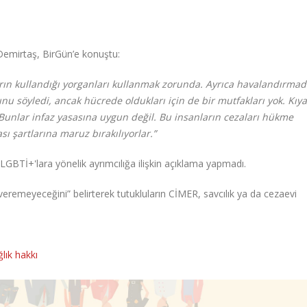
emirtaş, BirGün’e konuştu:
rın kullandığı yorganları kullanmak zorunda. Ayrıca havalandırma
u söyledi, ancak hücrede oldukları için de bir mutfakları yok. Kıyaf
 Bunlar infaz yasasına uygun değil. Bu insanların cezaları hükme
ı şartlarına maruz bırakılıyorlar.”
 LGBTİ+'lara yönelik ayrımcılığa ilişkin açıklama yapmadı.
veremeyeceğini” belirterek tutukluların CİMER, savcılık ya da cezaevi
ğlık hakkı