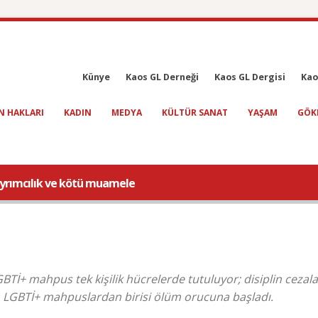
Künye
Kaos GL Derneği
Kaos GL Dergisi
Kao
N HAKLARI
KADIN
MEDYA
KÜLTÜR SANAT
YAŞAM
GÖK
ayrımcılık ve kötü muamele
BTİ+ mahpus tek kişilik hücrelerde tutuluyor; disiplin cezala
r. LGBTİ+ mahpuslardan birisi ölüm orucuna başladı.