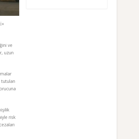
Tİ+
ğini ve
ar, uzun
amalar
 tutulan
 orucuna
şilik
yle risk
cezaları