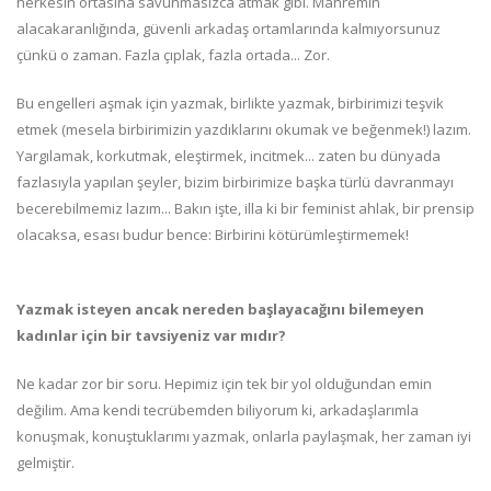
herkesin ortasına savunmasızca atmak gibi. Mahremin
alacakaranlığında, güvenli arkadaş ortamlarında kalmıyorsunuz
çünkü o zaman. Fazla çıplak, fazla ortada... Zor.
Bu engelleri aşmak için yazmak, birlikte yazmak, birbirimizi teşvik
etmek (mesela birbirimizin yazdıklarını okumak ve beğenmek!) lazım.
Yargılamak, korkutmak, eleştirmek, incitmek... zaten bu dünyada
fazlasıyla yapılan şeyler, bizim birbirimize başka türlü davranmayı
becerebilmemiz lazım... Bakın işte, illa ki bir feminist ahlak, bir prensip
olacaksa, esası budur bence: Birbirini kötürümleştirmemek!
Yazmak isteyen ancak nereden başlayacağını bilemeyen
kadınlar için bir tavsiyeniz var mıdır?
Ne kadar zor bir soru. Hepimiz için tek bir yol olduğundan emin
değilim. Ama kendi tecrübemden biliyorum ki, arkadaşlarımla
konuşmak, konuştuklarımı yazmak, onlarla paylaşmak, her zaman iyi
gelmiştir.