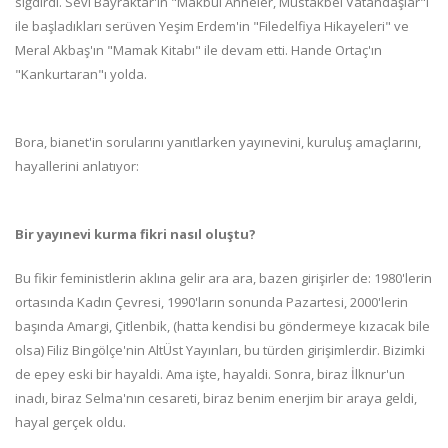
sığdırdı. Sevi Bayraktar'ın "Makbul Anneler, Müstakbel Vatandaşlar"ı
ile başladıkları serüven Yeşim Erdem'in "Filedelfiya Hikayeleri" ve
Meral Akbaş'ın "Mamak Kitabı" ile devam etti. Hande Ortaç'ın
"Kankurtaran"ı yolda.
Bora, bianet'in sorularını yanıtlarken yayınevini, kuruluş amaçlarını,
hayallerini anlatıyor:
Bir yayınevi kurma fikri nasıl oluştu?
Bu fikir feministlerin aklına gelir ara ara, bazen girişirler de: 1980'lerin
ortasında Kadın Çevresi, 1990'ların sonunda Pazartesi, 2000'lerin
başında Amargi, Çitlenbik, (hatta kendisi bu göndermeye kızacak bile
olsa) Filiz Bingölçe'nin AltÜst Yayınları, bu türden girişimlerdir. Bizimki
de epey eski bir hayaldi. Ama işte, hayaldi. Sonra, biraz İlknur'un
inadı, biraz Selma'nın cesareti, biraz benim enerjim bir araya geldi,
hayal gerçek oldu.