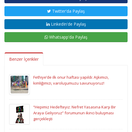
Twitter'da Paylaş
LinkedIn'de Paylaş
Whatsapp'da Paylaş
Benzer İçerikler
Fethiye’de ilk onur haftası yapıldı: Aşkımızı,
kimliğimizi, varoluşumuzu savunuyoruz!
“Hepimiz Hedefteyiz: Nefret Yasasına Karşı Bir
Araya Geliyoruz” forumunun ikinci buluşması
gerçekleşti