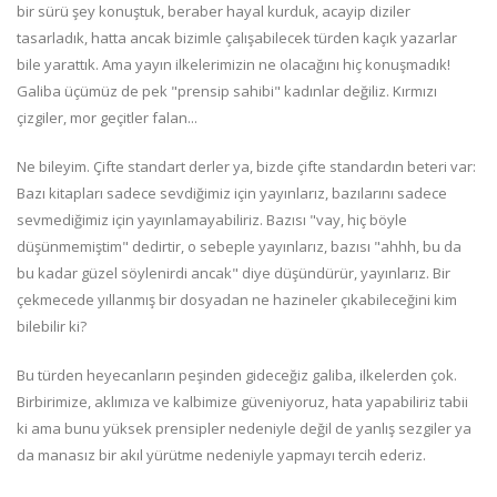
bir sürü şey konuştuk, beraber hayal kurduk, acayip diziler
tasarladık, hatta ancak bizimle çalışabilecek türden kaçık yazarlar
bile yarattık. Ama yayın ilkelerimizin ne olacağını hiç konuşmadık!
Galiba üçümüz de pek "prensip sahibi" kadınlar değiliz. Kırmızı
çizgiler, mor geçitler falan...
Ne bileyim. Çifte standart derler ya, bizde çifte standardın beteri var:
Bazı kitapları sadece sevdiğimiz için yayınlarız, bazılarını sadece
sevmediğimiz için yayınlamayabiliriz. Bazısı "vay, hiç böyle
düşünmemiştim" dedirtir, o sebeple yayınlarız, bazısı "ahhh, bu da
bu kadar güzel söylenirdi ancak" diye düşündürür, yayınlarız. Bir
çekmecede yıllanmış bir dosyadan ne hazineler çıkabileceğini kim
bilebilir ki?
Bu türden heyecanların peşinden gideceğiz galiba, ilkelerden çok.
Birbirimize, aklımıza ve kalbimize güveniyoruz, hata yapabiliriz tabii
ki ama bunu yüksek prensipler nedeniyle değil de yanlış sezgiler ya
da manasız bir akıl yürütme nedeniyle yapmayı tercih ederiz.