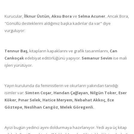
Kurucular,
İlknur Üstün, Aksu Bora
ve
Selma Acuner.
Ancak Bora,
"Gönüllü desteklerini aldığımız başka kadınlar da var" diye
vurguluyor:
Tennur Baş,
kitapların kapaklarını ve grafik tasarımlarını,
Can
Cankoçak
edebiyat editörlüğünü yapıyor.
Semanur Sevim
ise mali
işleri yürütüyor.
Yayın kurulunda da feministlerin ve okurların yakından tanıdığı
isimler var:
Simten Coşar, Handan Çağlayan, Nilgün Toker, Eser
Köker, Pınar Selek, Hatice Meryem, Nebahat Akkoç, Ece
Göztepe, Neslihan Cangöz, Melek Göregenli.
Ayizi bugün yedinci ayını doldurmaya hazırlanıyor. Yedi aya üç kitap