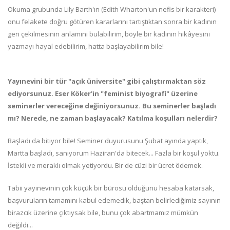
Okuma grubunda Lily Barth'ın (Edith Wharton'un nefis bir karakteri)
onu felakete doğru götüren kararlarını tartıştıktan sonra bir kadının
geri çekilmesinin anlamını bulabilirim, böyle bir kadının hikâyesini
yazmayı hayal edebilirim, hatta başlayabilirim bile!
Yayınevini bir tür "açık üniversite" gibi çalıştırmaktan söz
ediyorsunuz. Eser Köker'in "feminist biyografi" üzerine
seminerler vereceğine değiniyorsunuz. Bu seminerler başladı
mı? Nerede, ne zaman başlayacak? Katılma koşulları nelerdir?
Başladı da bitiyor bile! Seminer duyurusunu Şubat ayında yaptık,
Martta başladı, sanıyorum Haziran'da bitecek... Fazla bir koşul yoktu.
İstekli ve meraklı olmak yetiyordu. Bir de cüzi bir ücret ödemek.
Tabii yayınevinin çok küçük bir bürosu olduğunu hesaba katarsak,
başvuruların tamamını kabul edemedik, baştan belirlediğimiz sayının
birazcık üzerine çıktıysak bile, bunu çok abartmamız mümkün
değildi...