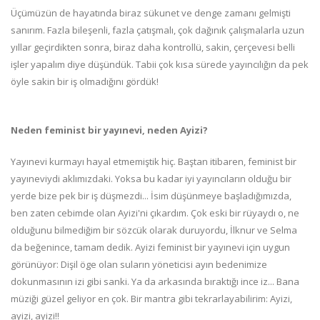
Üçümüzün de hayatında biraz sükunet ve denge zamanı gelmişti
sanırım. Fazla bileşenli, fazla çatışmalı, çok dağınık çalışmalarla uzun
yıllar geçirdikten sonra, biraz daha kontrollü, sakin, çerçevesi belli
işler yapalım diye düşündük. Tabii çok kısa sürede yayıncılığın da pek
öyle sakin bir iş olmadığını gördük!
Neden feminist bir yayınevi, neden Ayizi?
Yayınevi kurmayı hayal etmemiştik hiç. Baştan itibaren, feminist bir
yayıneviydi aklımızdaki. Yoksa bu kadar iyi yayıncıların olduğu bir
yerde bize pek bir iş düşmezdi... İsim düşünmeye başladığımızda,
ben zaten cebimde olan Ayizi'ni çıkardım. Çok eski bir rüyaydı o, ne
olduğunu bilmediğim bir sözcük olarak duruyordu, İlknur ve Selma
da beğenince, tamam dedik. Ayizi feminist bir yayınevi için uygun
görünüyor: Dişil öge olan suların yöneticisi ayın bedenimize
dokunmasının izi gibi sanki. Ya da arkasında bıraktığı ince iz... Bana
müziği güzel geliyor en çok. Bir mantra gibi tekrarlayabilirim: Ayizi,
ayizi, ayizi!!