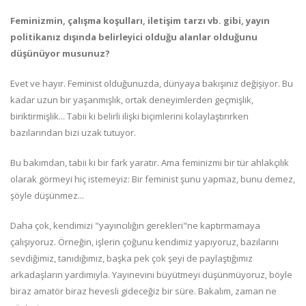
Feminizmin, çalışma koşulları, iletişim tarzı vb. gibi, yayın
politikanız dışında belirleyici olduğu alanlar olduğunu
düşünüyor musunuz?
Evet ve hayır. Feminist olduğunuzda, dünyaya bakışınız değişiyor. Bu
kadar uzun bir yaşanmışlık, ortak deneyimlerden geçmişlik,
biriktirmişlik... Tabii ki belirli ilişki biçimlerini kolaylaştırırken
bazılarından bizi uzak tutuyor.
Bu bakımdan, tabii ki bir fark yaratır. Ama feminizmi bir tür ahlakçılık
olarak görmeyi hiç istemeyiz: Bir feminist şunu yapmaz, bunu demez,
şöyle düşünmez...
Daha çok, kendimizi "yayıncılığın gerekleri"ne kaptırmamaya
çalışıyoruz. Örneğin, işlerin çoğunu kendimiz yapıyoruz, bazılarını
sevdiğimiz, tanıdığımız, başka pek çok şeyi de paylaştığımız
arkadaşların yardımıyla. Yayınevini büyütmeyi düşünmüyoruz, böyle
biraz amatör biraz hevesli gideceğiz bir süre. Bakalım, zaman ne