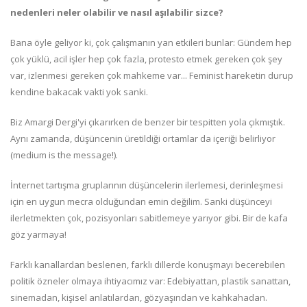
nedenleri neler olabilir ve nasıl aşılabilir sizce?
Bana öyle geliyor ki, çok çalışmanın yan etkileri bunlar: Gündem hep
çok yüklü, acil işler hep çok fazla, protesto etmek gereken çok şey
var, izlenmesi gereken çok mahkeme var... Feminist hareketin durup
kendine bakacak vakti yok sanki.
Biz Amargi Dergi'yi çıkarırken de benzer bir tespitten yola çıkmıştık.
Aynı zamanda, düşüncenin üretildiği ortamlar da içeriği belirliyor
(medium is the message!).
İnternet tartışma gruplarının düşüncelerin ilerlemesi, derinleşmesi
için en uygun mecra olduğundan emin değilim. Sanki düşünceyi
ilerletmekten çok, pozisyonları sabitlemeye yarıyor gibi. Bir de kafa
göz yarmaya!
Farklı kanallardan beslenen, farklı dillerde konuşmayı becerebilen
politik özneler olmaya ihtiyacımız var: Edebiyattan, plastik sanattan,
sinemadan, kişisel anlatılardan, gözyaşından ve kahkahadan.