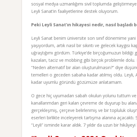
sosyal medya uzmanlığımı sivil toplumda geliştirmey
Leyli Sanat’ın faaliyetlerine destek oluyorum.
Peki Leyli Sanat’ın hikayesi nedir, nasıl başladı 
Leyli Sanat benim üniversite son sınıf dönemime yani 2
yaşıyordum, artık nasıl bir sıkıntı ve gelecek kaygısı
uğraştığımı gördüm. Türkiye’de birçoğumuzun bildiği gi
kazaları, taciz ve mobbing gibi birçok problemle dolu.
“Neden alternatif bir alan oluşturulmasın?” diye düş
temelleri o geceden sabaha kadar atılmış oldu. Leyli, A
kadar uyumlu göründü gözümüze anlatamam.
O gece hiç uyumadan sabah okulun yolunu tuttum ve 
kanallarımdan geri kalan çevreme de duyurup bu alana 
gerçekleşmiş, çerçeve belirlenmiş ve bir topluluk ol
eserleri birlikte inceleyerek tartışma alanına açacaktı.
“Leyli” isminde karar aldık. 7 yıldır da uzun bir hikâyeyi 