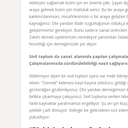
etkileşim sağlamak bizim için en önemli çıktı. Şayet di
araya gelmek bizim için mutluluk verici. Bu bir araya
katılımcılarımızın, misafirlerimizin o bir araya gelişte
kaynağımız. Öte yandan ifade özgürlüğünün oldukça k
geliştirmemiz gerekiyor. Bunu sadece sanat üreticileri p
Zaten dernek üyelerimizin neredeyse yarısından fazlas
hissettiği için derneğimizde yer alıyor.
Sivil toplum da sanat alanında yapılan çalışmala
Çalışmalarınızda sürdürülebilirliği nasıl sağlıyor
Etkilemiyor diyen bir sivil toplum üyesi var mıdır bilmiy
etken. “Dernek” kelimesi başlı başına ürkütücü geldiği
gösterdiğini gözlemliyoruz. Öte yandan derneğimizin ki
birlikte çıkarmaya çalışıyoruz. Sivil topluma verilen 
farklı kaynaklar yaratmamızı engelliyor. Şu an için küçü
şekilde çark dönüyor. Belirgin bir gelecekten söz edeme
yükseltiyor.