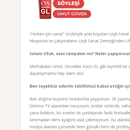
“Herkes için sanat” sözleriyle yola koyulan Leyli San
hikayesini ve çalışmalarını Leyli Sanat Derneği’nden Uf
Selam Ufuk, seni tanıyalım mı? Neler yapıyorsu
Merhabalar Umut. Öncelikle Kaos GL gibi kıymetli bir 
dayanışmamız hep daim olur.
Ben teşekkür ederim teklifimizi kabul ettiğin içi
Ben doğma büyüme İstanbul’da yaşıyorum. 30 yaşıma d
Sinema-TV alanından mezunum, birebir setlerde, saha
şansı buldum, bu eserler de yurtdışında farklı festival
sinemadan elimi ayağımı asla çekmiyorum. Bu alanda he
medya alanları içerisinde hem gönüllü hem de profesyo