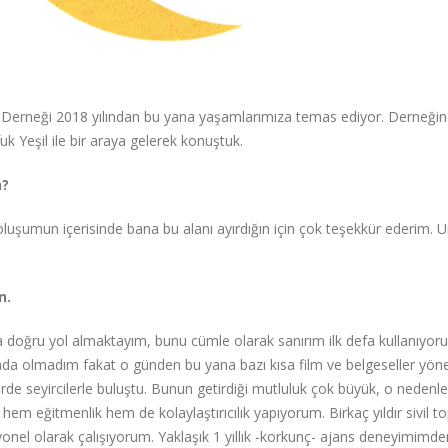
at Derneği 2018 yılından bu yana yaşamlarımıza temas ediyor. Derneğin
uk Yeşil ile bir araya gelerek konuştuk.
n?
oluşumun içerisinde bana bu alanı ayırdığın için çok teşekkür ederim.
n.
oğru yol almaktayım, bunu cümle olarak sanırım ilk defa kullanıyor
da olmadım fakat o günden bu yana bazı kısa film ve belgeseller yö
lerde seyircilerle buluştu. Bunun getirdiği mutluluk çok büyük, o nedenle
m eğitmenlik hem de kolaylaştırıcılık yapıyorum. Birkaç yıldır sivil t
nel olarak çalışıyorum. Yaklaşık 1 yıllık -korkunç- ajans deneyimimd