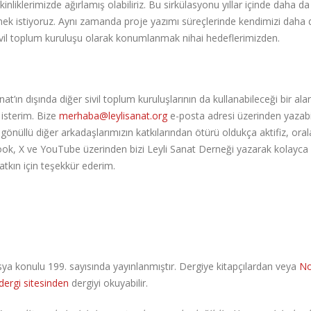
nliklerimizde ağırlamış olabiliriz. Bu sirkülasyonu yıllar içinde daha da
tmek istiyoruz. Aynı zamanda proje yazımı süreçlerinde kendimizi daha 
ivil toplum kuruluşu olarak konumlanmak nihai hedeflerimizden.
t’ın dışında diğer sivil toplum kuruluşlarının da kullanabileceği bir ala
k isterim. Bize
merhaba@leylisanat.org
e-posta adresi üzerinden yazabil
üllü diğer arkadaşlarımızın katkılarından ötürü oldukça aktifiz, ora
ebook, X ve YouTube üzerinden bizi Leyli Sanat Derneği yazarak kolayca
tkın için teşekkür ederim.
osya konulu 199. sayısında yayınlanmıştır. Dergiye kitapçılardan veya
No
dergi sitesinden
dergiyi okuyabilir.