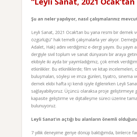
“Leyli Sanat, 2021 Ocak’ta
Şu an neler yapılıyor, nasıl çalışmalarınız mevcu
Leyli Sanat, 2021 Ocak’tan bu yana resmi bir dernek v
özgürlüğü” hak temelli çalışmalarla yer alıyor. Derneğ
Adalet, Hak) adını verdiğimiz e-dergi yayını. Bu yayın asl
dergiyle sivil toplum ve sanat dünyasını bir araya geti
ekibiyle iki ayda bir yayımladığımız, çok emek verdiğimi
etkinlikler. Bu etkinliklerde; film ve kitap incelemeler
buluşmaları, söyleşi ve imza günleri, tiyatro, sinema v
dernek ekibi hafta içi kendi işiyle ilgilenirken Leyli Sa
sağlayabiliyoruz. Üçüncü olaraksa proje geliştirmeye 
kapasite geliştirme ve dijitalleşme süreci üzerine ta
bulunuyoruz.
Leyli Sanat’ın açtığı bu alanların önemli olduğu
7 yıllık deneyime geriye dönüp baktığımda, binlerce fark