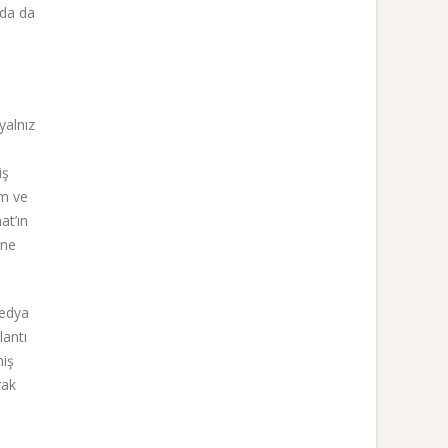
mda da
yalnız
iş
im ve
at’ın
 ne
medya
lantı
miş
rak