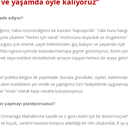
 ve yaşamda öyle kalıyoruz”
fade ediyor?
miz, hatta özümsediğimiz bir kavram “kapsayıcılık”. Tabii bunu hangi
 yola çıkarken “herkes için sanat” mottosunu duyurduk ve sloganımızı “
e” vurgusu çok önemli, şayet birbirimizden güç buluyor ve yaşamda öyle
e fobi ögesini içimizde bulundurmamaya gayret gösteriyoruz. Bizim için
mek veya üretileni desteklemek amacını taşıyan herkesi bir araya geti
ir politika belgesi de yayımladık. Burada gönüllüler, üyeler, katılımcılar
birtakım maddelere yer verdik ve yaptığımız tüm faaliyetlerde uygulamay
ir “insan” olarak kişiyi sanatla buluşturuyoruz.
lar yapmayı planlıyorsunuz?
 Osmanağa Mahallesi’ne taşıdık ve o günü bizim için bir dönüm/sıçra
i ve küçük, samimi havasını kolayca alabildiği bir ofis oluşturduk. 8 ay i