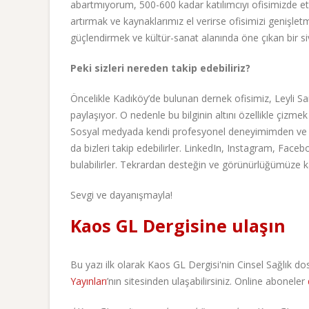
abartmıyorum, 500-600 kadar katılımcıyı ofisimizde etki
artırmak ve kaynaklarımız el verirse ofisimizi genişle
güçlendirmek ve kültür-sanat alanında öne çıkan bir s
Peki sizleri nereden takip edebiliriz?
Öncelikle Kadıköy’de bulunan dernek ofisimiz, Leyli Sana
paylaşıyor. O nedenle bu bilginin altını özellikle çizme
Sosyal medyada kendi profesyonel deneyimimden ve gön
da bizleri takip edebilirler. LinkedIn, Instagram, Fac
bulabilirler. Tekrardan desteğin ve görünürlüğümüze ka
Sevgi ve dayanışmayla!
Kaos GL Dergisine ulaşın
Bu yazı ilk olarak Kaos GL Dergisi'nin Cinsel Sağlık d
Yayınları
’nın sitesinden ulaşabilirsiniz. Online aboneler