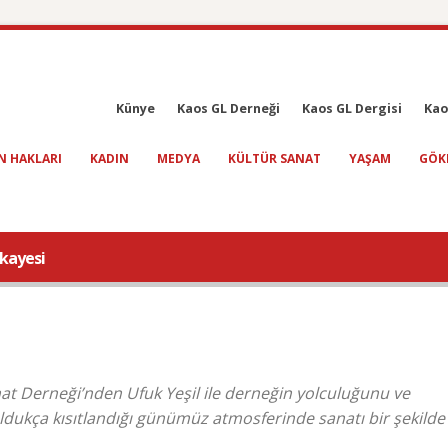
Künye
Kaos GL Derneği
Kaos GL Dergisi
Kao
N HAKLARI
KADIN
MEDYA
KÜLTÜR SANAT
YAŞAM
GÖK
ikayesi
anat Derneği’nden Ufuk Yeşil ile derneğin yolculuğunu ve
ldukça kısıtlandığı günümüz atmosferinde sanatı bir şekilde