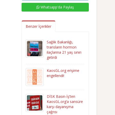
Whatsapp'da Paylaş
Benzer İçerikler
Sağlık Bakanlığı,
transların hormon
ilaçlarına 21 yaş sınırı
getirdi
KaosGL.org erişime
engellendi!
DİSK Basın-İş’ten
KaosGL.org’a sansüre
karşı dayanışma
çağrısı