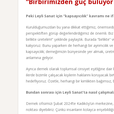
“Birbirimizden güç buluyor
Peki Leyli Sanat için “kapsayıcılık” kavramı ne i
Kurulduğumuzdan bu yana dikkat ettiğimiz, önemsediği
perspektiften görüp değerlendirdiğimiz de önemli. Biz
birlikte üretelim!” şeklinde paylaştık. Burada “birlikt
kalıyoruz. Bunu yaparken de herhangi bir ayrımcılık v
kapsayıcılık; derneğimizin bünyesinde yer almak, üret
anlamına geliyor.
Ayrıca dernek olarak toplumsal cinsiyet eşitliğine dair b
ilerde bizimle çalışacak kişilerin haklarını koruyacak 
hedefliyoruz. Özetle, herhangi bir kimlikten bağımsız, b
Bundan sonrası için Leyli Sanat’ta nasıl çalışma
Dernek ofisimizi Şubat 2024’te Kadıköy’ün merkezine,
noktası diyebiliriz. Çünkü insanların kolayca erişebildiğ