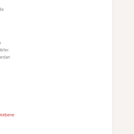
da
n
irler.
lardan
tebene