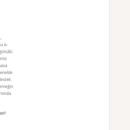
,
Bu e-
gönüllü
imiz
 masa
Genelde
 destek
erneğin
ımında
ın?