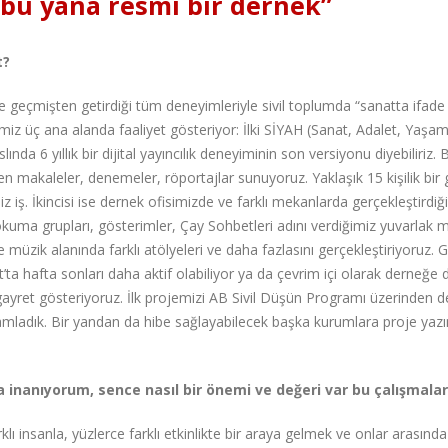
n bu yana resmi bir dernek”
t?
e geçmişten getirdiği tüm deneyimleriyle sivil toplumda “sanatta ifade
imiz üç ana alanda faaliyet gösteriyor: İlki SİYAH (Sanat, Adalet, Yaşam
ında 6 yıllık bir dijital yayıncılık deneyiminin son versiyonu diyebiliriz. 
ren makaleler, denemeler, röportajlar sunuyoruz. Yaklaşık 15 kişilik bir 
z iş. İkincisi ise dernek ofisimizde ve farklı mekanlarda gerçekleştirdiğ
i, okuma grupları, gösterimler, Çay Sohbetleri adını verdiğimiz yuvarlak
e müzik alanında farklı atölyeleri ve daha fazlasını gerçekleştiriyoruz. 
nat’ta hafta sonları daha aktif olabiliyor ya da çevrim içi olarak derneğe
gayret gösteriyoruz. İlk projemizi AB Sivil Düşün Programı üzerinden d
mamladık. Bir yandan da hibe sağlayabilecek başka kurumlara proje yaz
na inanıyorum, sence nasıl bir önemi ve değeri var bu çalışmalar
lı insanla, yüzlerce farklı etkinlikte bir araya gelmek ve onlar arasında