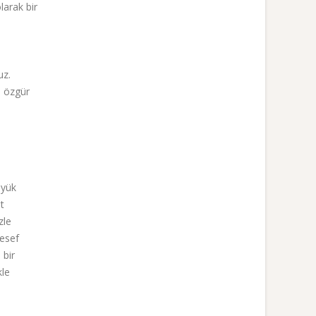
larak bir
uz.
e özgür
üyük
t
zle
lesef
 bir
kle