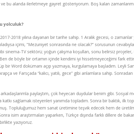
e ve bu alanda ilerletmeye gayret gösteriyorum. Boş kalan zamanları
bu yolculuk?
017-2018 yılına dayanan bir tarihe sahip. 1 Aralık gecesi, o zamanlar 
 kapladıysa içimi, “Mezuniyet sonrasında ne olacak?” sorusunun cevabıyla
bi sinema-TV sektörü; yoğun çalışma koşulları, sonu belirsiz projeler, 
 Ben de böyle bir ortamın içinde kendimi iyi hissetmeyeceğimi fark ett
ünüp bir Word dokümanı açıp yazmaya, kurgulamaya başladım. Leyli San
rapça ve Farsçada “kalıcı, yatılı, gece” gibi anlamlara sahip. Sonradan
arkadaşlarımla paylaştım, çok heyecan duydular benim gibi. Sosyal 
katkı sağlamak isteyenleri yanımda topladım. Sonra bir baktık, ilk top
uşmuş. Topluluğumuz hem sanat üretimine teşvik edecek hem de üretil
 Sonra isim araştırmaları yaparken, Türkçe dışında farklı dillere de baka
birlikte yazıyoruz.