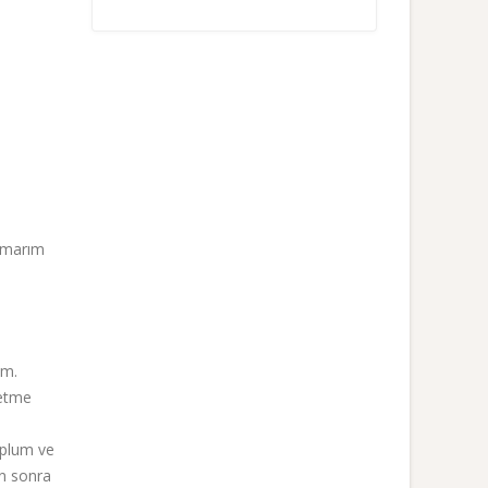
 Umarım
um.
netme
oplum ve
en sonra