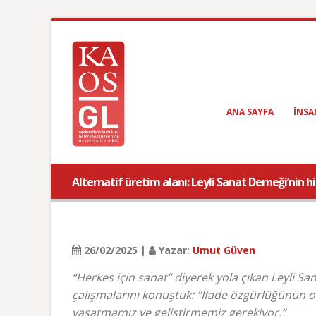
ANA SAYFA
INSA
Alternatif üretim alanı: Leyli Sanat Derneği’nin h
26/02/2025 |
Yazar:
Umut Güven
“Herkes için sanat” diyerek yola çıkan Leyli S
çalışmalarını konuştuk: “İfade özgürlüğünün o
yaşatmamız ve geliştirmemiz gerekiyor.”