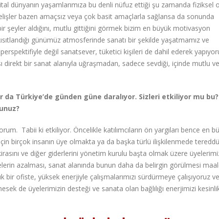
jital dünyanın yaşamlarımıza bu denli nüfuz ettiği şu zamanda fiziksel o
 gelişler bazen amaçsız veya çok basit amaçlarla sağlansa da sonunda
n bir şeyler aldığını, mutlu gittiğini görmek bizim en büyük motivasyon
ısıtlandığı günümüz atmosferinde sanatı bir şekilde yaşatmamız ve
erspektifiyle değil sanatsever, tüketici kişileri de dahil ederek yapıyor
ı direkt bir sanat alanıyla uğraşmadan, sadece sevdiği, içinde mutlu v
r da Türkiye’de günden güne daralıyor. Sizleri etkiliyor mu bu?
sunuz?
orum. Tabii ki etkiliyor. Öncelikle katılımcıların ön yargıları bence en b
 için birçok insanın üye olmakta ya da başka türlü ilişkilenmede tereddü
rasını ve diğer giderlerini yönetim kurulu başta olmak üzere üyelerimi
hibelerin azalması, sanat alanında bunun daha da belirgin görülmesi maa
k bir ofiste, yüksek enerjiyle çalışmalarımızı sürdürmeye çalışıyoruz ve
sek de üyelerimizin desteği ve sanata olan bağlılığı enerjimizi kesinli