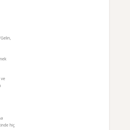
Gelin,
rmek
 ve
ı
ma
çinde hiç