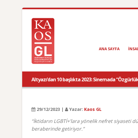
ANA SAYFA
INSA
Altyazı’dan 10 başlıkta 2023: Sinemada “Özgürlü
29/12/2023 |
Yazar:
Kaos GL
“İktidarın LGBTİ+’lara yönelik nefret siyaseti 
beraberinde getiriyor.”