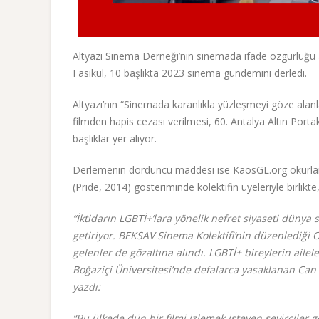
Altyazı Sinema Derneği’nin sinemada ifade özgürlüğü al
Fasikül, 10 başlıkta 2023 sinema gündemini derledi.
Altyazı’nın “Sinemada karanlıkla yüzleşmeyi göze alan
filmden hapis cezası verilmesi, 60. Antalya Altın Portak
başlıklar yer alıyor.
Derlemenin dördüncü maddesi ise KaosGL.org okurları i
(Pride, 2014) gösteriminde kolektifin üyeleriyle birlikte
“İktidarın LGBTİ+’lara yönelik nefret siyaseti dünya
getiriyor. BEKSAV Sinema Kolektifi’nin düzenlediği On
gelenler de gözaltına alındı. LGBTİ+ bireylerin ail
Boğaziçi Üniversitesi’nde defalarca yasaklanan Can
yazdı:
“Bu ülkede dün bir filmi izlemek isteyen seyirciler gö