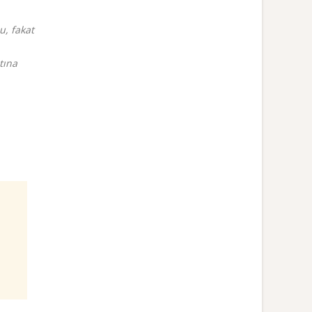
u, fakat
tına