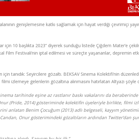
anının genişlemesine katkı sağlamak için hayat verdiği çevrimiçi yayın
lar için 10 başlıkta 2023” diyerek sunduğu listede Çiğdem Mater’e çek
al Film Festivali’nin iptal edilmesi ve süreçte yaşananlar, depremin etki
çin tanıdık: Seyircilere gözaltı. BEKSAV Sinema Kolektifi’nin düzenled
, filmi izlemeye gelenlerin gözaltına alınmasını hatırlatan Altyazı şöyle d
 sinema tarihinde eşine az rastlanır baskı vakalarını da beraberinde
ur (Pride, 2014) gösteriminde kolektifin üyeleriyle birlikte, filmi i
elerini anlatan Benim Çocuğum (2013) adlı belgeseli, kayyım yönetim
 Candan, Onur gösterimindeki gözaltıların ardından Twitter’dan şun
zaltına alındı. Sanırım bu bir ilk.”