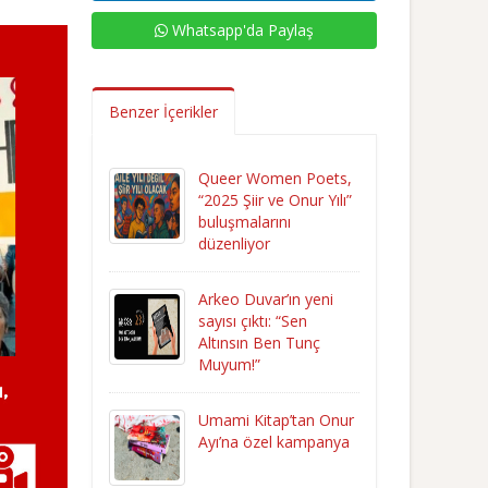
Whatsapp'da Paylaş
Benzer İçerikler
Queer Women Poets,
“2025 Şiir ve Onur Yılı”
buluşmalarını
düzenliyor
Arkeo Duvar’ın yeni
sayısı çıktı: “Sen
Altınsın Ben Tunç
Muyum!”
Umami Kitap’tan Onur
Ayı’na özel kampanya