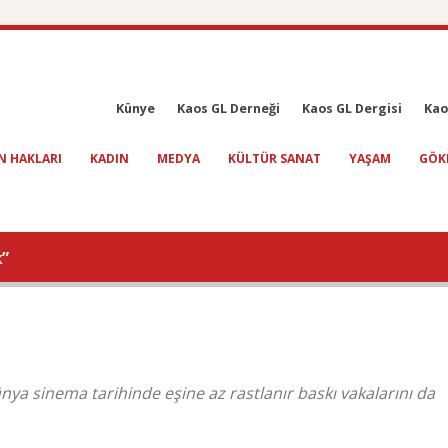
Künye
Kaos GL Derneği
Kaos GL Dergisi
Kao
N HAKLARI
KADIN
MEDYA
KÜLTÜR SANAT
YAŞAM
GÖK
k”
dünya sinema tarihinde eşine az rastlanır baskı vakalarını da