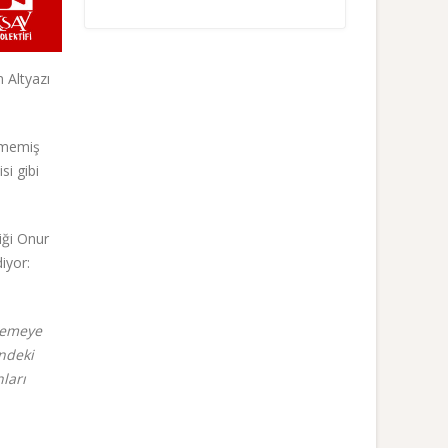
 Altyazı
ilmemiş
si gibi
iği Onur
iyor:
zlemeye
indeki
ları