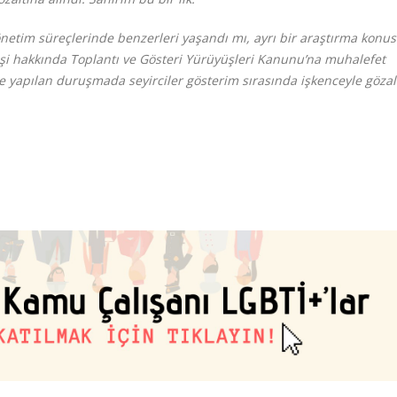
önetim süreçlerinde benzerleri yaşandı mı, ayrı bir araştırma konus
kişi hakkında Toplantı ve Gösteri Yürüyüşleri Kanunu’na muhalefet
e yapılan duruşmada seyirciler gösterim sırasında işkenceyle gözal