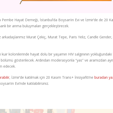
embe Hayat Derneği, İstanbul’da Boysan’ın Evi ve İzmir’de de 20 K
anlı bir anma buluşmaları gerçekleştirecek.
 arkadaşlarımız Murat Çekiç, Murat Tepe, Paris Yeliz, Candle Gender
kuir kolonilerinde hayat dolu bir yaşamın HIV salgınının yokluğundaki l
1. bölümü gösterilecek. Ardından moderasyonla “yas” ve aramızdan ayr
am edecek.
abilir
, İzmir’de katılmak için 20 Kasım Trans+ İnisiyafiti’ne
buradan yaz
an’ın Evi’nde katılabilirsiniz.