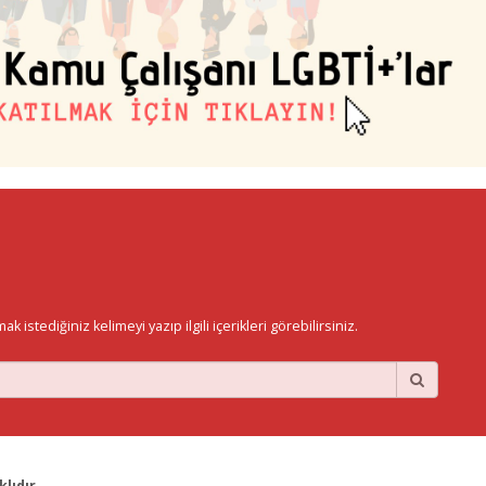
istediğiniz kelimeyi yazıp ilgili içerikleri görebilirsiniz.
lıdır.