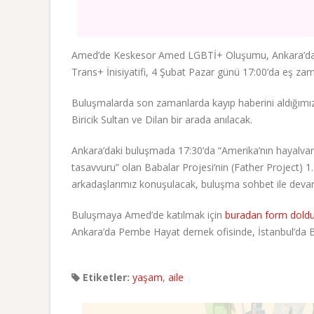
Amed’de Keskesor Amed LGBTİ+ Oluşumu, Ankara’da P
Trans+ İnisiyatifi, 4 Şubat Pazar günü 17:00’da eş zam
Buluşmalarda son zamanlarda kayıp haberini aldığımız
Biricik Sultan ve Dilan bir arada anılacak.
Ankara’daki buluşmada 17:30’da “Amerika’nın hayalvari 
tasavvuru” olan Babalar Projesi’nin (Father Project) 
arkadaşlarımız konuşulacak, buluşma sohbet ile dev
Buluşmaya Amed’de katılmak için
buradan form doldur
Ankara’da Pembe Hayat dernek ofisinde, İstanbul’da Boys
Etiketler:
yaşam
,
aile