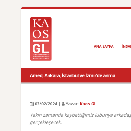
ANA SAYFA
INSA
Amed, Ankara, İstanbul ve İzmir’de anma
03/02/2024 |
Yazar:
Kaos GL
Yakın zamanda kaybettiğimiz lubunya arkadaşl
gerçekleşecek.