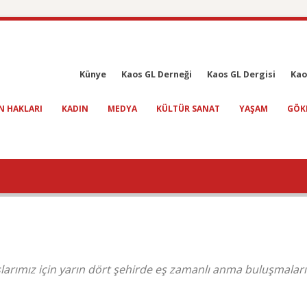
Künye
Kaos GL Derneği
Kaos GL Dergisi
Kao
N HAKLARI
KADIN
MEDYA
KÜLTÜR SANAT
YAŞAM
GÖK
arımız için yarın dört şehirde eş zamanlı anma buluşmaları