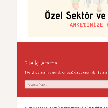
Site İçi Arama
Site içinde arama yapmak için aşağıda bulunan alan ile aramak 
©
2026 Kaos GL - LGBTİ+ Haber Portalı
| Tüm Hakları Sak