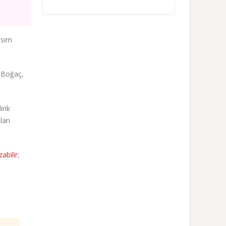
asım
, Boğaç,
irik
ılan
abilir
;