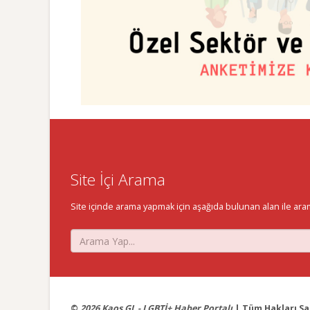
Site İçi Arama
Site içinde arama yapmak için aşağıda bulunan alan ile aramak 
©
2026 Kaos GL - LGBTİ+ Haber Portalı
| Tüm Hakları Sak