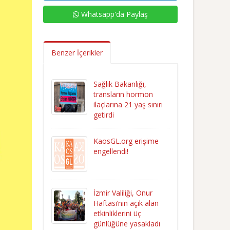
Whatsapp'da Paylaş
Benzer İçerikler
Sağlık Bakanlığı,
transların hormon
ilaçlarına 21 yaş sınırı
getirdi
KaosGL.org erişime
engellendi!
İzmir Valiliği, Onur
Haftası’nın açık alan
etkinliklerini üç
günlüğüne yasakladı