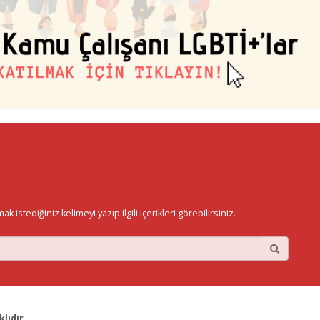
istediğiniz kelimeyi yazıp ilgili içerikleri görebilirsiniz.
lıdır.