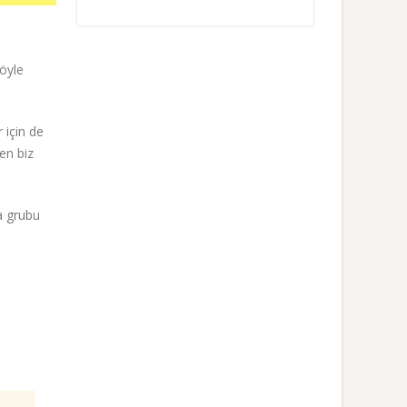
öyle
 için de
en biz
a grubu
a