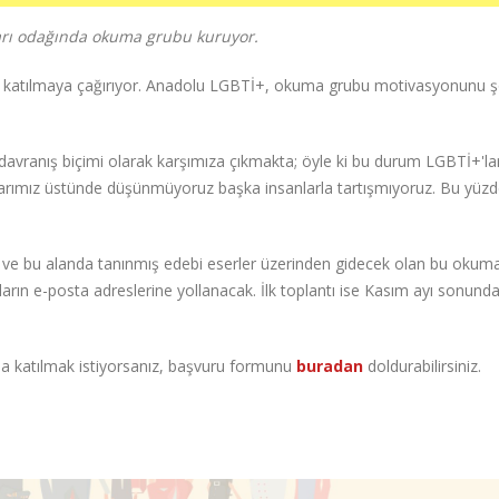
arı odağında okuma grubu kuruyor.
 katılmaya çağırıyor. Anadolu LGBTİ+, okuma grubu motivasyonunu ş
ranış biçimi olarak karşımıza çıkmakta; öyle ki bu durum LGBTİ+'lar
klarımız üstünde düşünmüyoruz başka insanlarla tartışmıyoruz. Bu yüzd
ar ve bu alanda tanınmış edebi eserler üzerinden gidecek olan bu okum
ların e-posta adreslerine yollanacak. İlk toplantı ise Kasım ayı sonund
a katılmak istiyorsanız, başvuru formunu
buradan
doldurabilirsiniz.