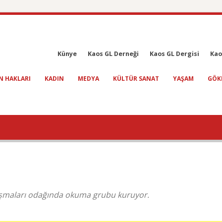
Künye
Kaos GL Derneği
Kaos GL Dergisi
Kao
N HAKLARI
KADIN
MEDYA
KÜLTÜR SANAT
YAŞAM
GÖK
lışmaları odağında okuma grubu kuruyor.