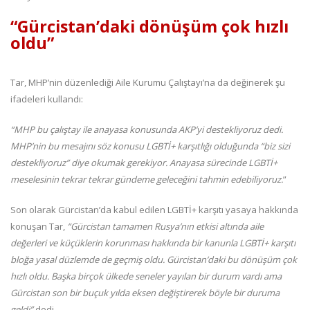
“Gürcistan’daki dönüşüm çok hızlı
oldu”
Tar, MHP’nin düzenlediği Aile Kurumu Çalıştayı’na da değinerek şu
ifadeleri kullandı:
“MHP bu çalıştay ile anayasa konusunda AKP’yi destekliyoruz dedi.
MHP’nin bu mesajını söz konusu LGBTİ+ karşıtlığı olduğunda “biz sizi
destekliyoruz” diye okumak gerekiyor. Anayasa sürecinde LGBTİ+
meselesinin tekrar tekrar gündeme geleceğini tahmin edebiliyoruz.
”
Son olarak Gürcistan’da kabul edilen LGBTİ+ karşıtı yasaya hakkında
konuşan Tar,
“Gürcistan tamamen Rusya’nın etkisi altında aile
değerleri ve küçüklerin korunması hakkında bir kanunla LGBTİ+ karşıtı
bloğa yasal düzlemde de geçmiş oldu. Gürcistan’daki bu dönüşüm çok
hızlı oldu. Başka birçok ülkede seneler yayılan bir durum vardı ama
Gürcistan son bir buçuk yılda eksen değiştirerek böyle bir duruma
geldi”
dedi.