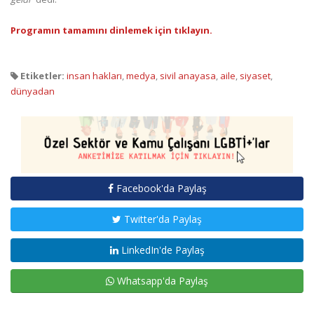
Programın tamamını dinlemek için tıklayın.
Etiketler:
insan hakları
,
medya
,
sivil anayasa
,
aile
,
siyaset
,
dünyadan
Facebook'da Paylaş
Twitter'da Paylaş
LinkedIn'de Paylaş
Whatsapp'da Paylaş