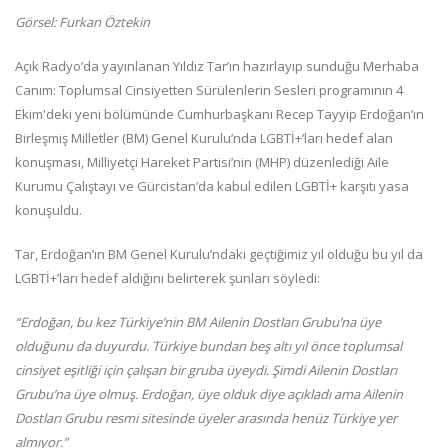
Görsel: Furkan Öztekin
Açık Radyo’da yayınlanan Yıldız Tar’ın hazırlayıp sunduğu Merhaba
Canım: Toplumsal Cinsiyetten Sürülenlerin Sesleri programının 4
Ekim'deki yeni bölümünde Cumhurbaşkanı Recep Tayyip Erdoğan’ın
Birleşmiş Milletler (BM) Genel Kurulu’nda LGBTİ+’ları hedef alan
konuşması, Milliyetçi Hareket Partisi’nin (MHP) düzenlediği Aile
Kurumu Çalıştayı ve Gürcistan’da kabul edilen LGBTİ+ karşıtı yasa
konuşuldu.
Tar, Erdoğan’ın BM Genel Kurulu’ndaki geçtiğimiz yıl olduğu bu yıl da
LGBTİ+’ları hedef aldığını belirterek şunları söyledi:
“Erdoğan, bu kez Türkiye’nin BM Ailenin Dostları Grubu’na üye
olduğunu da duyurdu. Türkiye bundan beş altı yıl önce toplumsal
cinsiyet eşitliği için çalışan bir gruba üyeydi. Şimdi Ailenin Dostları
Grubu’na üye olmuş. Erdoğan, üye olduk diye açıkladı ama Ailenin
Dostları Grubu resmi sitesinde üyeler arasında henüz Türkiye yer
almıyor.”