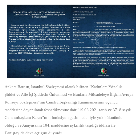
Ankara Barosu, İstanbul Sözleşmesi olarak bilinen “Kadınlara Yönelik
Şiddet ve Aile İçi Şiddetin Önlenmesi ve Bunlarla Mücadeleye İlişkin Avrupa
Konseyi Sözleşmesi”nin Cumhurbaşkanlığı Kararnamesinin üçüncü
maddesine dayanılarak feshedilmesine dair “19.03.2021 tarih ve 3718 sayılı
Cumhurbaşkanı Kararı”nın; fonksiyon gasbı nedeniyle yok hükmünde
olduğu ve Anayasanın 104. maddesine aykırılık taşıdığı iddiası ile
Danıştay’da dava açtığını duyurdu.