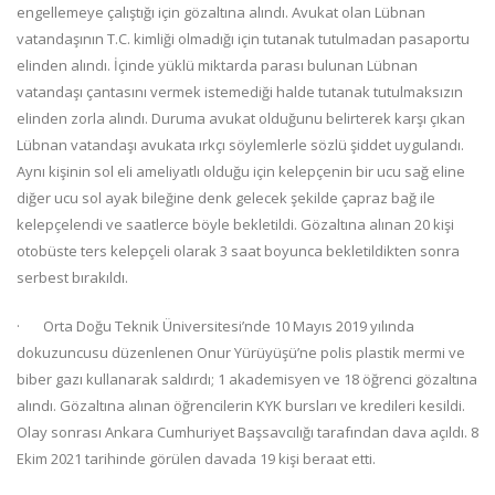
engellemeye çalıştığı için gözaltına alındı. Avukat olan Lübnan
vatandaşının T.C. kimliği olmadığı için tutanak tutulmadan pasaportu
elinden alındı. İçinde yüklü miktarda parası bulunan Lübnan
vatandaşı çantasını vermek istemediği halde tutanak tutulmaksızın
elinden zorla alındı. Duruma avukat olduğunu belirterek karşı çıkan
Lübnan vatandaşı avukata ırkçı söylemlerle sözlü şiddet uygulandı.
Aynı kişinin sol eli ameliyatlı olduğu için kelepçenin bir ucu sağ eline
diğer ucu sol ayak bileğine denk gelecek şekilde çapraz bağ ile
kelepçelendi ve saatlerce böyle bekletildi. Gözaltına alınan 20 kişi
otobüste ters kelepçeli olarak 3 saat boyunca bekletildikten sonra
serbest bırakıldı.
· Orta Doğu Teknik Üniversitesi’nde 10 Mayıs 2019 yılında
dokuzuncusu düzenlenen Onur Yürüyüşü’ne polis plastik mermi ve
biber gazı kullanarak saldırdı; 1 akademisyen ve 18 öğrenci gözaltına
alındı. Gözaltına alınan öğrencilerin KYK bursları ve kredileri kesildi.
Olay sonrası Ankara Cumhuriyet Başsavcılığı tarafından dava açıldı. 8
Ekim 2021 tarihinde görülen davada 19 kişi beraat etti.