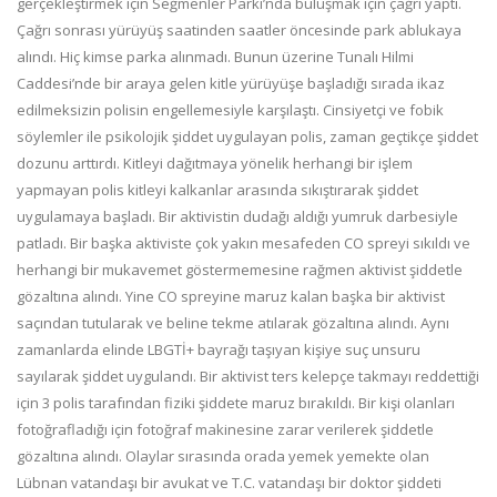
gerçekleştirmek için Seğmenler Parkı’nda buluşmak için çağrı yaptı.
Çağrı sonrası yürüyüş saatinden saatler öncesinde park ablukaya
alındı. Hiç kimse parka alınmadı. Bunun üzerine Tunalı Hilmi
Caddesi’nde bir araya gelen kitle yürüyüşe başladığı sırada ikaz
edilmeksizin polisin engellemesiyle karşılaştı. Cinsiyetçi ve fobik
söylemler ile psikolojik şiddet uygulayan polis, zaman geçtikçe şiddet
dozunu arttırdı. Kitleyi dağıtmaya yönelik herhangi bir işlem
yapmayan polis kitleyi kalkanlar arasında sıkıştırarak şiddet
uygulamaya başladı. Bir aktivistin dudağı aldığı yumruk darbesiyle
patladı. Bir başka aktiviste çok yakın mesafeden CO spreyi sıkıldı ve
herhangi bir mukavemet göstermemesine rağmen aktivist şiddetle
gözaltına alındı. Yine CO spreyine maruz kalan başka bir aktivist
saçından tutularak ve beline tekme atılarak gözaltına alındı. Aynı
zamanlarda elinde LBGTİ+ bayrağı taşıyan kişiye suç unsuru
sayılarak şiddet uygulandı. Bir aktivist ters kelepçe takmayı reddettiği
için 3 polis tarafından fiziki şiddete maruz bırakıldı. Bir kişi olanları
fotoğrafladığı için fotoğraf makinesine zarar verilerek şiddetle
gözaltına alındı. Olaylar sırasında orada yemek yemekte olan
Lübnan vatandaşı bir avukat ve T.C. vatandaşı bir doktor şiddeti