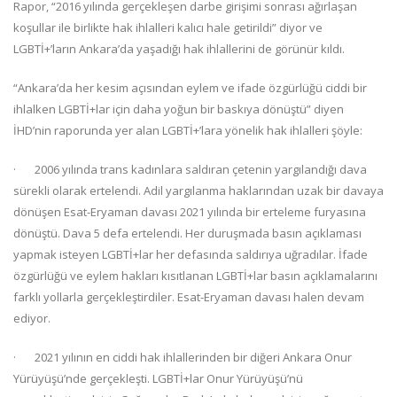
Rapor, “2016 yılında gerçekleşen darbe girişimi sonrası ağırlaşan
koşullar ile birlikte hak ihlalleri kalıcı hale getirildi” diyor ve
LGBTİ+’ların Ankara’da yaşadığı hak ihlallerini de görünür kıldı.
“Ankara’da her kesim açısından eylem ve ifade özgürlüğü ciddi bir
ihlalken LGBTİ+lar için daha yoğun bir baskıya dönüştü” diyen
İHD’nin raporunda yer alan LGBTİ+’lara yönelik hak ihlalleri şöyle:
· 2006 yılında trans kadınlara saldıran çetenin yargılandığı dava
sürekli olarak ertelendi. Adil yargılanma haklarından uzak bir davaya
dönüşen Esat-Eryaman davası 2021 yılında bir erteleme furyasına
dönüştü. Dava 5 defa ertelendi. Her duruşmada basın açıklaması
yapmak isteyen LGBTİ+lar her defasında saldırıya uğradılar. İfade
özgürlüğü ve eylem hakları kısıtlanan LGBTİ+lar basın açıklamalarını
farklı yollarla gerçekleştirdiler. Esat-Eryaman davası halen devam
ediyor.
· 2021 yılının en ciddi hak ihlallerinden bir diğeri Ankara Onur
Yürüyüşü’nde gerçekleşti. LGBTİ+lar Onur Yürüyüşü’nü