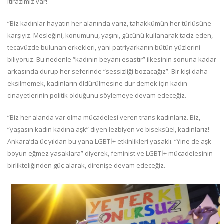
itirazımız var!
“Biz kadınlar hayatın her alanında varız, tahakkümün her türlüsüne
karşıyız. Mesleğini, konumunu, yaşını, gücünü kullanarak taciz eden,
tecavüzde bulunan erkekleri, yani patriyarkanın bütün yüzlerini
biliyoruz. Bu nedenle “kadının beyanı esastır” ilkesinin sonuna kadar
arkasında durup her seferinde “sessizliği bozacağız”. Bir kişi daha
eksilmemek, kadınların öldürülmesine dur demek için kadın
cinayetlerinin politik olduğunu söylemeye devam edeceğiz.
“Biz her alanda var olma mücadelesi veren trans kadınlarız. Biz,
“yaşasın kadın kadına aşk” diyen lezbiyen ve biseksüel, kadınlarız!
Ankara’da üç yıldan bu yana LGBTİ+ etkinlikleri yasaklı. “Yine de aşk
boyun eğmez yasaklara” diyerek, feminist ve LGBTİ+ mücadelesinin
birlikteliğinden güç alarak, direnişe devam edeceğiz.