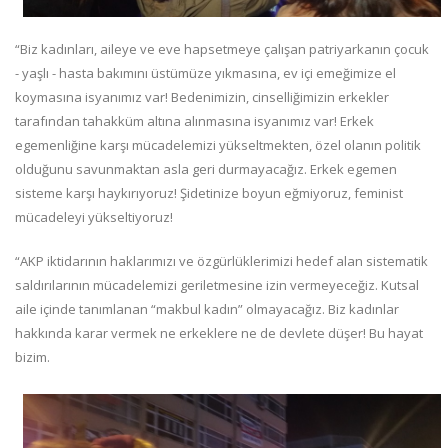
“Biz kadınları, aileye ve eve hapsetmeye çalışan patriyarkanın çocuk
- yaşlı - hasta bakımını üstümüze yıkmasına, ev içi emeğimize el
koymasına isyanımız var! Bedenimizin, cinselliğimizin erkekler
tarafından tahakküm altına alınmasına isyanımız var! Erkek
egemenliğine karşı mücadelemizi yükseltmekten, özel olanın politik
olduğunu savunmaktan asla geri durmayacağız. Erkek egemen
sisteme karşı haykırıyoruz! Şidetinize boyun eğmiyoruz, feminist
mücadeleyi yükseltiyoruz!
“AKP iktidarının haklarımızı ve özgürlüklerimizi hedef alan sistematik
saldırılarının mücadelemizi geriletmesine izin vermeyeceğiz. Kutsal
aile içinde tanımlanan “makbul kadın” olmayacağız. Biz kadınlar
hakkında karar vermek ne erkeklere ne de devlete düşer! Bu hayat
bizim.