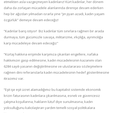
etmekten asla vazgeçmeyen kadınlarız! Kürt kadınlar, her dönem
daha da zorlaşan mücadele alanlarında direnişe devam ederken
hep bir ağızdan yılmadan ısrarla yine “jin jiyan azadi, kadın yaşam
özgürlük” demeye devam edeceğiz!
“Kadınlar barış istiyor! Biz kadınlar tüm sınırlara rağmen bir arada
durmaya, tüm gücümüzle savaşa, militarizme, ırkçılığa, ayrımcılığa
karşı mücadeleye devam edeceğiz"
“Kürtaj hakkına erişimde karşımıza çıkarılan engellere, nafaka
hakkımızın gasp edilmesine, kadın mücadelesinin kazanımı olan
6284 sayılı yasanın değiştirilmesine ve uluslararası sözleşmelere
rağmen dini referanslarla kadın mücadelesinin hedef gösterilmesine
itirazımız var.
“Eşit işe eşit ücret alamadığımız bu kapitalist sistemde ekonomik
krizin faturasının kadınlara çıkarılmasına, esnek ve güvencesiz
çalışma koşullarına, hakların lütuf diye sunulmasına, kadın
yoksulluğunu kalıcılaştıran yardım temelli sosyal politikalara