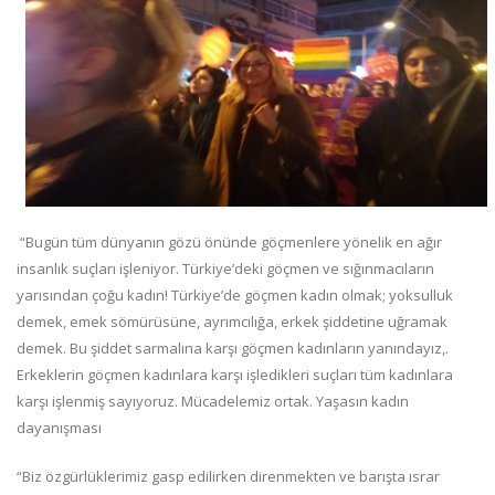
“Bugün tüm dünyanın gözü önünde göçmenlere yönelik en ağır
insanlık suçları işleniyor. Türkiye’deki göçmen ve sığınmacıların
yarısından çoğu kadın! Türkiye’de göçmen kadın olmak; yoksulluk
demek, emek sömürüsüne, ayrımcılığa, erkek şiddetine uğramak
demek. Bu şiddet sarmalına karşı göçmen kadınların yanındayız,.
Erkeklerin göçmen kadınlara karşı işledikleri suçları tüm kadınlara
karşı işlenmiş sayıyoruz. Mücadelemiz ortak. Yaşasın kadın
dayanışması
“Biz özgürlüklerimiz gasp edilirken direnmekten ve barışta ısrar