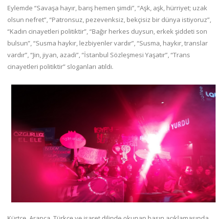
Eylemde “Savaşa hayır, barış hemen şimdi”, “Aşk, aşk, hürriyet; uzak
olsun nefret”, “Patronsuz, pezevenksiz, bekçisiz bir dünya istiyoruz”,
“Kadın cinayetleri politiktir”, “Bağır herkes duysun, erkek şiddeti son
bulsun”, “Susma haykır, lezbiyenler vardır”, “Susma, haykır, translar
vardır”, “Jin, jiyan, azadi”, “İstanbul Sözleşmesi Yaşatır”, “Trans
cinayetleri politiktir” sloganları atıldı.
Kürtçe, Arapça, Türkçe ve işaret dilinde okunan basın açıklamasında,