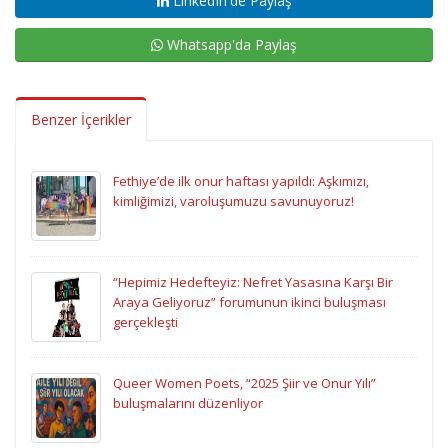
LinkedIn'de Paylaş
Whatsapp'da Paylaş
Benzer İçerikler
Fethiye’de ilk onur haftası yapıldı: Aşkımızı,
kimliğimizi, varoluşumuzu savunuyoruz!
“Hepimiz Hedefteyiz: Nefret Yasasına Karşı Bir
Araya Geliyoruz” forumunun ikinci buluşması
gerçekleşti
Queer Women Poets, “2025 Şiir ve Onur Yılı”
buluşmalarını düzenliyor