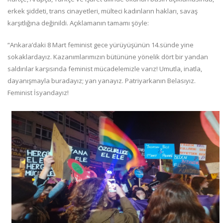
erkek şiddeti, trans cinayetleri, mülteci kadınların hakları, savaş
karşıtlığına değinildi. Açıklamanın tamamı şöyle:
“Ankara’daki 8 Mart feminist gece yürüyüşünün 14.sünde yine
sokaklardayız. Kazanımlarımızın bütününe yönelik dört bir yandan
saldırılar karşısında feminist mücadelemizle varız! Umutla, inatla,
dayanışmayla buradayız; yan yanayız. Patriyarkanın Belasıyız.
Feminist İsyandayız!