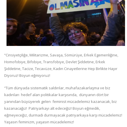
“Cinsiyetçiliğe, Militarizme, Savaşa, Sömürüye, Erkek Egemenliğine,
Homofobiye, Bifobiye, Transfobiye, Devlet Şiddetine, Erkek
Şiddetine, Tacize, Tecavüze, Kadın Cinayetlerine Hep Birlikte Hayır
Diyoruz! Boyun eğmiyoruz!
“Tüm dünyada sistematik saldırılar, muhafazakarlaşma ve biz
kadınları hedef alan politikalar karşısında, dünyanın dört bir
yanından büyüyerek gelen feminist mücadelemiz kazanacak, biz
kazanacağız! Patriyarkayı alt edeceğiz! Boyun eğmedik,
eğmeyeceğiz, durmadı durmayacak patriyarkaya karşı mücadelemiz!
Yaşasın feminizm, yaşasın mücadelemiz!