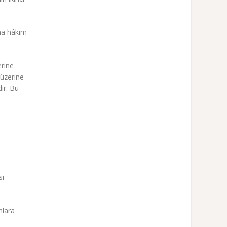
ına hâkim
erine
 üzerine
ir. Bu
sı
nlara