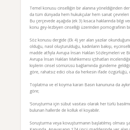
Temel konusu cinselliğin bir alanına yöneldiğinden derg
da tüm dünyada hem hukukçular hem sanat çevreleri he
Bu çerçevede aşağıda (ek 3) kısaca haklarında bilgi ve
konu gey-lezbiyen cinselliği üzerinden pornografinin bili
Söz konusu dergide (Ek 4) yer alan yazılar okunduğund
olduğu, nasıl oluşturulduğu, kadınların bakışı, eşcinsel
madde atfıyla Avrupa İnsan Hakları Sözleşmeleri ve Bi
Avrupa İnsan Hakları Mahkemesi içtihatları incelendiğin
kişilerin cinsel sömürüsü bağlamında gündeme geldiği
göre, rahatsız edici olsa da herkesin ifade özgürlüğü
Toplatma ve el koyma kararı Basın kanununa da aykırıd
göre;
‘Soruşturma için sübut vasıtası olarak her türlü basıl
bulunan hallerde de kolluk el koyabilir.
Soruşturma veya kovuşturmanın başlatılmış olması şartı
Kanunda, Anayasanın 174 üncü maddesinde yer alan in