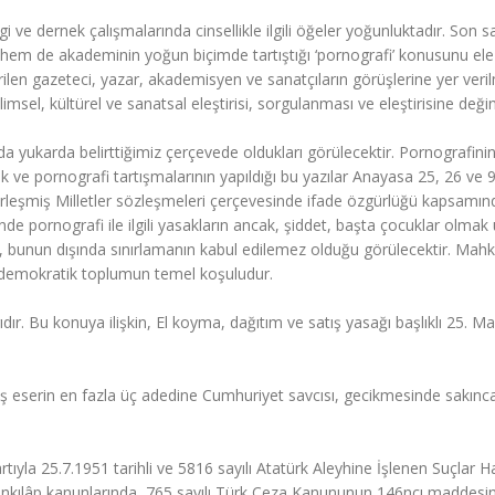
i ve dernek çalışmalarında cinsellikle ilgili öğeler yoğunluktadır. Son s
m de akademinin yoğun biçimde tartıştığı ‘pornografi’ konusunu ele 
rilen gazeteci, yazar, akademisyen ve sanatçıların görüşlerine yer veril
msel, kültürel ve sanatsal eleştirisi, sorgulanması ve eleştirisine değini
a yukarda belirttiğimiz çerçevede oldukları görülecektir. Pornografini
lik ve pornografi tartışmalarının yapıldığı bu yazılar Anayasa 25, 26 ve 9
rleşmiş Milletler sözleşmeleri çerçevesinde ifade özgürlüğü kapsamınd
de pornografi ile ilgili yasakların ancak, şiddet, başta çocuklar olmak
, bunun dışında sınırlamanın kabul edilemez olduğu görülecektir. Ma
, demokratik toplumun temel koşuludur.
ır. Bu konuya ilişkin, El koyma, dağıtım ve satış yasağı başlıklı 25. 
mış eserin en fazla üç adedine Cumhuriyet savcısı, gecikmesinde sakınc
yla 25.7.1951 tarihli ve 5816 sayılı Atatürk Aleyhine İşlenen Suçlar 
kılâp kanunlarında, 765 sayılı Türk Ceza Kanununun 146ncı maddesini