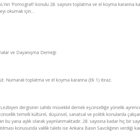
in ‘Pornografi’ konulu 28. sayısını toplatma ve el koyma kararına kar
kçeyi okumak için…
rmalar ve Dayanışma Derneği
 Numaralı toplatma ve el koyma kararına (Ek 1) itiraz.
Lezbiyen dergisinin sahibi müvekkil dernek eşcinselliğe yönelik ayrımcı
insellik temelli kültürel, düşünsel, sanatsal ve politik konularda çalışan
 bu yana aylık olarak yayınlanmaktadır. 28. sayısına kadar hiç bir sayı
lması konusunda valilik talebi ise Ankara Basın Savcılığının verdiği ka