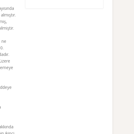
ayısında
almıştır.
miş,
lmiştir.
n ne
0.
adır.
 üzere
hkemeye
Maddeye
a
Hakkında
n ikinci