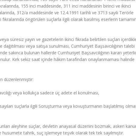
ralarında, 155 inci maddesinde, 311 inci maddesinin birinci ve ikinci
alarında, 312/a maddesinde ve 12.4.1991 tarihli ve 3713 sayılı Terörle
fıkralarında öngörülen suçlarla ilgili olarak basılmış eserlerin tamam
eya süresiz yayın ve gazetelerin ikinci fıkrada belirtilen suçları içerdikl
'de dağıtılması veya satışa sunulması, Cumhuriyet Başsavcılığının talebi
inde sakınca bulunan hallerde Cumhuriyet Başsavcılığının kararı yeterlid
unulur. Kırk sekiz saat içinde hâkim tarafından onaylanmaması halinde
in düzenlenmiştir:
vcılığı veya kollukça sadece üç adete el konulması,
ayılan suçlarla ilgili Soruşturma veya kovuşturmanın başlatılmış olma
nunları aleyhine suçlar, devletin anayasal düzenini bozmak, askeri kanu
 ve husumete tahrik, suç işlemeye teşvik olarak tek tek sayılmıştır.