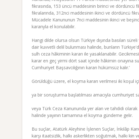
fıkrasında, 153 üncü maddesinin birinci ve dördüncü fık
fıkralarında, 312nci maddesinin ikinci ve dördüncü fıkr
Mücadele Kanununun 7nci maddesinin ikinci ve beşinci 
kararıyla el konulabilir.
Hangi dilde olursa olsun Türkiye dışında basılan süreli v
dair kuvvetli delil bulunması halinde, bunların Türkiye
sulh ceza hâkiminin kararı ile yasaklanabilir. Gecikmes
karar en geç yirmi dört saat içinde hâkimin onayına s
Cumhuriyet Başsavcılığının kararı hükümsüz kalır.’
Görüldüğü üzere, el koyma kararı verilmesi iki koşul iç
ya bir soruşturma başlatılması amacıyla cumhuriyet sa
veya Türk Ceza Kanununda yer alan ve tahdidi olarak s
halinde yayının tamamına el koyma gündeme gelir.
Bu suçlar, Atatürk Aleyhine İşlenen Suçlar, İnkılâp Ka
karşı itaatsizlik, halkı askerlikten soğutmak, halkı kin