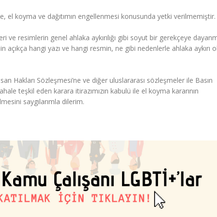
 el koyma ve dağıtımın engellenmesi konusunda yetki verilmemiştir.
kleri ve resimlerin genel ahlaka aykırılığı gibi soyut bir gerekçeye daya
n açıkça hangi yazı ve hangi resmin, ne gibi nedenlerle ahlaka aykırı 
an Hakları Sözleşmesi’ne ve diğer uluslararası sözleşmeler ile Basın
le teşkil eden karara itirazımızın kabulü ile el koyma kararının
lmesini saygılarımla dilerim.