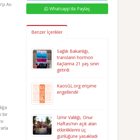
şı Av.
Whatsapp'da Paylaş
Benzer İçerikler
Sağlık Bakanlığı,
transların hormon
ilaçlarına 21 yaş sınırı
getirdi
KaosGL.org erişime
engellendi!
lığa
 bir
İzmir Valiliği, Onur
sı
Haftası’nın açık alan
rarla
etkinliklerini üç
günlüğüne yasakladı