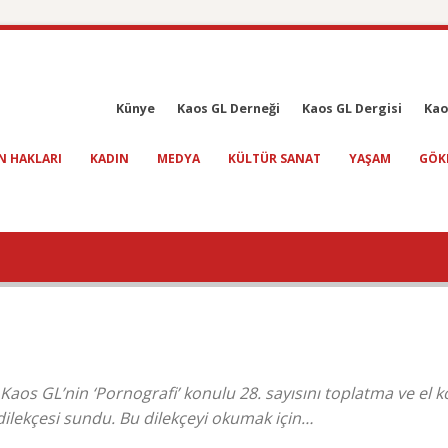
Künye
Kaos GL Derneği
Kaos GL Dergisi
Kao
N HAKLARI
KADIN
MEDYA
KÜLTÜR SANAT
YAŞAM
GÖK
aos GL’nin ‘Pornografi’ konulu 28. sayısını toplatma ve el 
z dilekçesi sundu. Bu dilekçeyi okumak için…