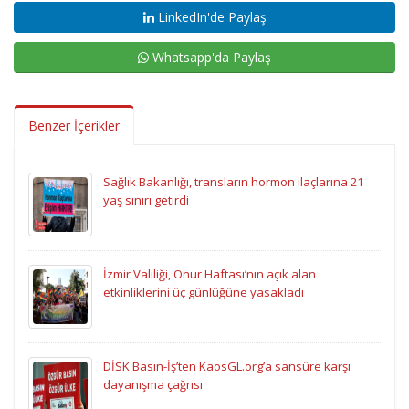
LinkedIn'de Paylaş
Whatsapp'da Paylaş
Benzer İçerikler
Sağlık Bakanlığı, transların hormon ilaçlarına 21
yaş sınırı getirdi
İzmir Valiliği, Onur Haftası’nın açık alan
etkinliklerini üç günlüğüne yasakladı
DİSK Basın-İş’ten KaosGL.org’a sansüre karşı
dayanışma çağrısı