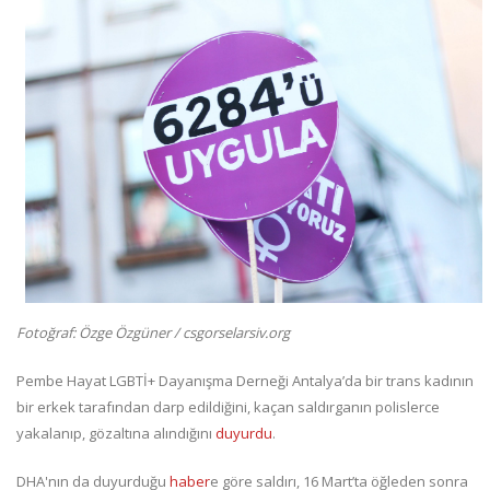
Fotoğraf: Özge Özgüner / csgorselarsiv.org
Pembe Hayat LGBTİ+ Dayanışma Derneği Antalya’da bir trans kadının
bir erkek tarafından darp edildiğini, kaçan saldırganın polislerce
yakalanıp, gözaltına alındığını
duyurdu
.
DHA'nın da duyurduğu
haber
e göre saldırı, 16 Mart’ta öğleden sonra