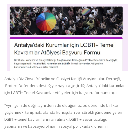
Antalya Biz Cinsel Yönelim ve Cinsiyet Kimliği Araştırmaları Derneği,
Protect Defenders desteğiyle hayata geçirdiği Antalya’daki kurumlar
için LGBTİ+ Temel Kavramlar Atölyeleri için başvuru formunu açtı:
“Aynı gemide değil, aynı denizde olduğumuz bu dönemde birlikte
güçlenmek, tanışmak; alanda konuşulan ve sürekli gündeme gelen
LGBTİ+ temel kavramlarını anlatmak, LGBTİ+ savunuculuğu
yapmanın ve kapsayıcı olmanın sosyal politikadaki önemini