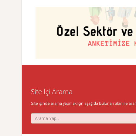
Site İçi Arama
Site içinde arama yapmak için aşağıda bulunan alan ile aramak 