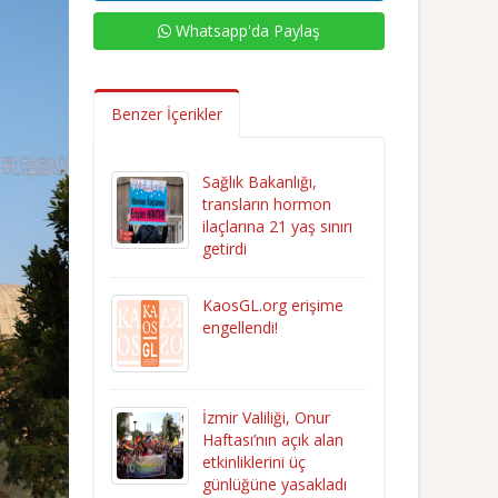
Whatsapp'da Paylaş
Benzer İçerikler
Sağlık Bakanlığı,
transların hormon
ilaçlarına 21 yaş sınırı
getirdi
KaosGL.org erişime
engellendi!
İzmir Valiliği, Onur
Haftası’nın açık alan
etkinliklerini üç
günlüğüne yasakladı