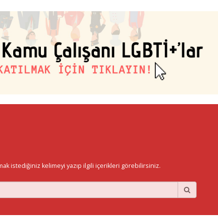
istediğiniz kelimeyi yazıp ilgili içerikleri görebilirsiniz.