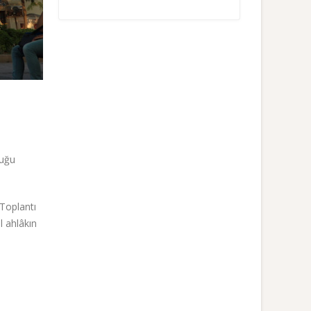
duğu
 Toplantı
l ahlâkın