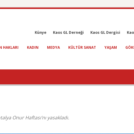
Künye
Kaos GL Derneği
Kaos GL Dergisi
Kao
N HAKLARI
KADIN
MEDYA
KÜLTÜR SANAT
YAŞAM
GÖK
talya Onur Haftası’nı yasakladı.