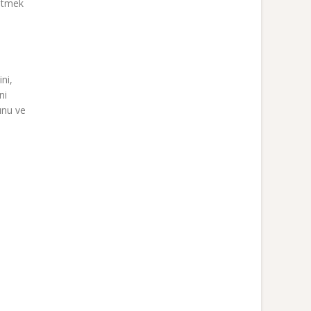
letmek
ni,
ni
unu ve