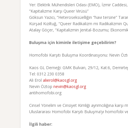
Yer: Elektrik Mühendisleri Odası (EMO), İzmir Caddesi,
“Kapitalizme Karşı Queer Virüsü”
Göksun Yazıcı, “Heteroseksüelliğin “havı tersine” Tar
Kürşad Kızıltuğ, “Queer Radikalizm mi Radikalizmin Q
Atalay Göçer, “Kapitalizmin Jenital-Bozumu; Ekonomik
Buluşma için kiminle iletişime geçebilirim?
Homofobi Karşıtı Buluşma Koordinasyonu: Nevin Özto
Kaos GL Derneği: GMK Bulvarı, 29/12, Kat:6, Demirtep
Tel: 0312 230 0358
Ali Erol
alierol@kaosgl.org
Nevin Öztop
nevin@kaosgl.org
antihomofobi.org
Cinsel Yönelim ve Cinsiyet Kimliği ayrımcılığına karşı
Uluslararası Homofobi Karşıtı Buluşma’yı homofobi ve t
İlgili haber: