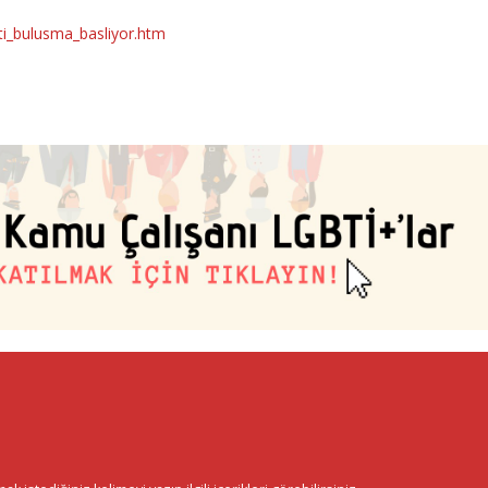
ti_bulusma_basliyor.htm