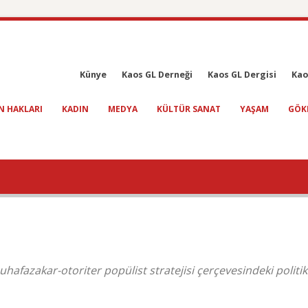
Künye
Kaos GL Derneği
Kaos GL Dergisi
Kao
N HAKLARI
KADIN
MEDYA
KÜLTÜR SANAT
YAŞAM
GÖK
uhafazakar-otoriter popülist stratejisi çerçevesindeki politik