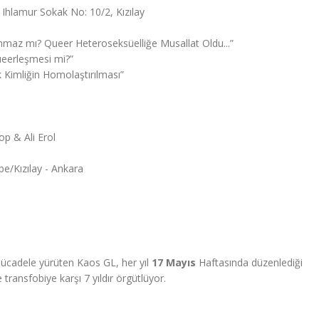
 Ihlamur Sokak No: 10/2, Kızılay
anmaz mı? Queer Heteroseksüelliğe Musallat Oldu...”
ueerleşmesi mi?”
 Kimliğin Homolaştırılması”
p & Ali Erol
e/Kızılay - Ankara
 mücadele yürüten Kaos GL, her yıl
17 Mayıs
Haftasında düzenlediği
ransfobiye karşı 7 yıldır örgütlüyor.