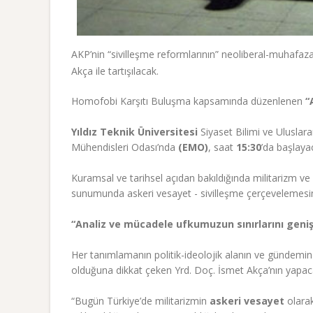
AKP’nin “sivilleşme reformlarının” neoliberal-muhafazak
Akça ile tartışılacak.
Homofobi Karşıtı Buluşma kapsamında düzenlenen
“
Yıldız Teknik Üniversitesi
Siyaset Bilimi ve Uluslarar
Mühendisleri Odası’nda
(EMO)
, saat
15:30
’da başlaya
Kuramsal ve tarihsel açıdan bakıldığında militarizm ve
sunumunda askeri vesayet - sivilleşme çerçevelemesini
“Analiz ve mücadele ufkumuzun sınırlarını geniş
Her tanımlamanın politik-ideolojik alanın ve gündemin 
olduğuna dikkat çeken Yrd. Doç. İsmet Akça’nın yapac
“Bugün Türkiye’de militarizmin
askeri vesayet
olarak