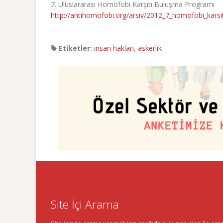
7. Uluslararası Homofobi Karşıtı Buluşma Programı
http://antihomofobi.org/arsiv/2012_7_homofobi_karsi
Etiketler:
insan hakları
,
askerlik
Site İçi Arama