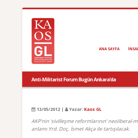
ANA SAYFA
INSA
Anti-Militarist Forum Bugün Ankara’da
13/05/2012 |
Yazar:
Kaos GL
AKP’nin ‘sivilleşme reformlarının’ neoliberal-m
anlamı Yrd. Doç. İsmet Akça ile tartışılacak.