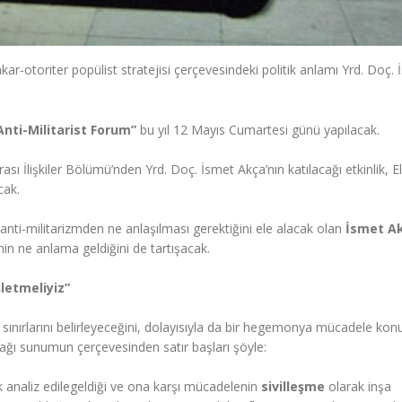
ar-otoriter popülist stratejisi çerçevesindeki politik anlamı Yrd. Doç.
Anti-Militarist Forum”
bu yıl 12 Mayıs Cumartesi günü yapılacak.
ası İlişkiler Bölümü’nden Yrd. Doç. İsmet Akça’nın katılacağı etkinlik, El
cak.
 anti-militarizmden ne anlaşılması gerektiğini ele alacak olan
İsmet A
n ne anlama geldiğini de tartışacak.
letmeliyiz”
sınırlarını belirleyeceğini, dolayısıyla da bir hegemonya mücadele kon
ağı sunumun çerçevesinden satır başları şöyle:
 analiz edilegeldiği ve ona karşı mücadelenin
sivilleşme
olarak inşa