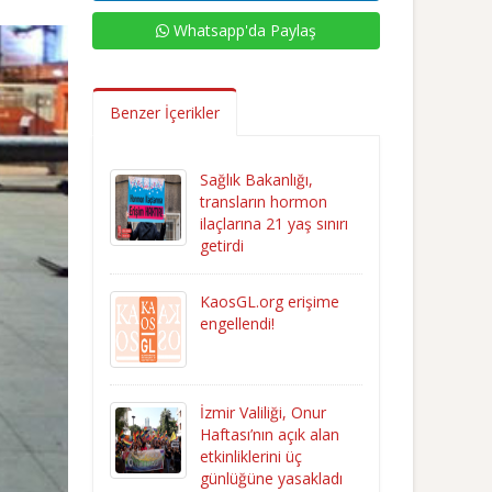
Whatsapp'da Paylaş
Benzer İçerikler
Sağlık Bakanlığı,
transların hormon
ilaçlarına 21 yaş sınırı
getirdi
KaosGL.org erişime
engellendi!
İzmir Valiliği, Onur
Haftası’nın açık alan
etkinliklerini üç
günlüğüne yasakladı