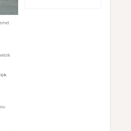
 İsmet
ektrik
kça
,
usu