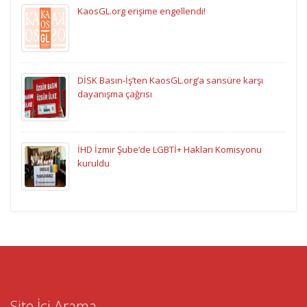
KaosGL.org erişime engellendi!
DİSK Basın-İş’ten KaosGL.org’a sansüre karşı
dayanışma çağrısı
İHD İzmir Şube’de LGBTİ+ Hakları Komisyonu
kuruldu
Site İçi Arama