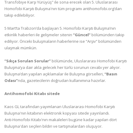
Transfobiye Karşı Yürüyüş" ile sona erecek olan 5. Uluslararası
Homofobi Karşıtı Buluşma'nın tüm programı antihomofobi.org’dan
takip edilebiliyor.
5 Mart’ta Trabzon’da başlayan 5. Homofobi Karşıtı Buluşma’nın
etkinlik haberleri ile gelişmeler sitenin
“Güncel”
bölümünden takip
ediliyor. Önceki buluşmaların haberlerine ise “Arşiv” bölümünden
ulaşmak mümkün.
“Sıkça Sorulan Sorular”
bölümünde, Uluslararası Homofobi Karşıtı
Buluşma’ya dair akla gelecek her türlü sorunun cevabı yer alıyor.
Buluşma’dan yapılan açıklamalar ile Buluşma görselleri,
“Basın
Odası”
nda, gazetecilerin doğrudan kullanımına hazırlar.
Antihomofobi Kitabı sitede
Kaos GL tarafından yayımlanan Uluslararası Homofobi Karşıtı
Buluşma'nın kitabının elektronik kopyası sitede yayınlandı.
Anti-Homofobi Kitabı'nın makaleleri bugüne kadar yapılan dört
Buluşma'dan seçilen bildiri ve tartışmalardan oluşuyor.