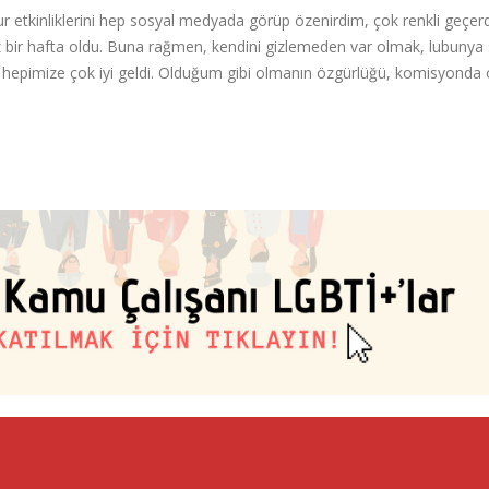
 etkinliklerini hep sosyal medyada görüp özenirdim, çok renkli geçerd
z bir hafta oldu. Buna rağmen, kendini gizlemeden var olmak, lubunya 
 hepimize çok iyi geldi. Olduğum gibi olmanın özgürlüğü, komisyonda