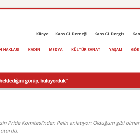
Künye
Kaos GL Derneği
Kaos GL Dergisi
Kao
N HAKLARI
KADIN
MEDYA
KÜLTÜR SANAT
YAŞAM
GÖK
 beklediğini görüp, buluyorduk”
rsin Pride Komitesi’nden Pelin anlatıyor: Olduğum gibi olma
götürdü.