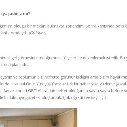
un yaşadınız mı?
inliğimizin olduğu bir mekânı bulmakta zorlandım. Sonra kapısında polis
kinlik oradaydı.
(Gülüyor)
epimizi geliştirmesini umduğumuz atölyeler de düzenlemek istedik. Bu y
kleri planladık.
 medyanın ve toplumun bizi nefrette görünür kıldığını ama bizim hayatımı
erde İstanbul Onur Yürüyüşü’ne dair tek bir haber yok; yüzlerce gözalt
n. Ancak konu LGBTİ+’lara dair nefret olduğunda sayfa sayfa bizlere y
 bir lubunya gazetesi oluşturduk. Çok öğretici ve keyifliydi.