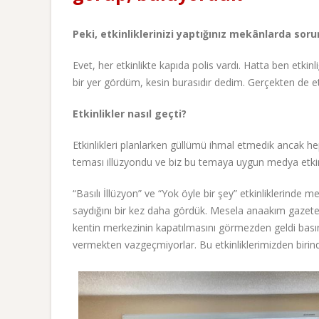
Peki, etkinliklerinizi yaptığınız mekânlarda sor
Evet, her etkinlikte kapıda polis vardı. Hatta ben etk
bir yer gördüm, kesin burasıdır dedim. Gerçekten de et
Etkinlikler nasıl geçti?
Etkinlikleri planlarken güllümü ihmal etmedik ancak h
teması illüzyondu ve biz bu temaya uygun medya etkinli
“Basılı İllüzyon” ve “Yok öyle bir şey” etkinliklerinde
saydığını bir kez daha gördük. Mesela anaakım gazetel
kentin merkezinin kapatılmasını görmezden geldi bası
vermekten vazgeçmiyorlar. Bu etkinliklerimizden birinde