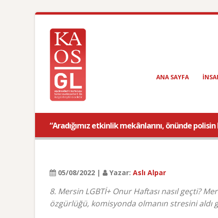
ANA SAYFA
INSA
“Aradığımız etkinlik mekânlarını, önünde polisin
05/08/2022 |
Yazar:
Aslı Alpar
8. Mersin LGBTİ+ Onur Haftası nasıl geçti? Me
özgürlüğü, komisyonda olmanın stresini aldı 