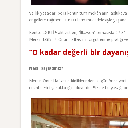
Valilik yasaklar, polis kentin tüm mekânlarını ablukay
engellere rağmen LGBTİ+’ların mücadelesiyle yaşandı
Kentte LGBTİ+ aktivistleri, “İllüzyon” temasıyla 27-31 T
Mersin LGBTİ+ Onur Haftası’nın örgütlenme pratiği ve
“O kadar değerli bir dayan
Nasıl başladınız?
Mersin Onur Haftası etkinliklerinden iki gün önce ya
etkinliklerini yasakladığını duyurdu. Biz de bu yasağı p