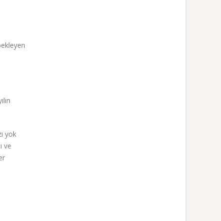
 bekleyen
ılın
zı yok
ı ve
er