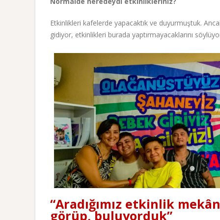
Normalde neredeydi etkinlikleriniz?
Etkinlikleri kafelerde yapacaktık ve duyurmuştuk. Anca
gidiyor, etkinlikleri burada yaptırmayacaklarını söylüy
“Aradığımız etkinlik mekânl
görüp, buluyorduk”