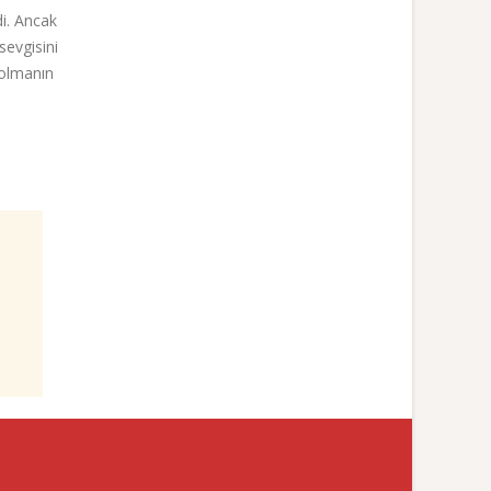
i. Ancak
sevgisini
 olmanın