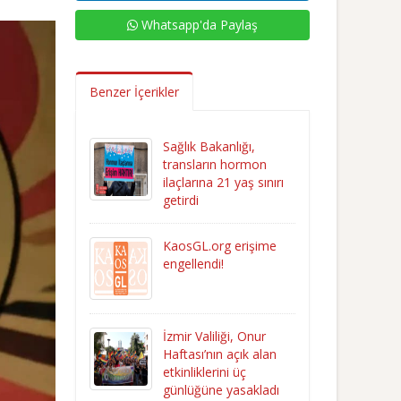
Whatsapp'da Paylaş
Benzer İçerikler
Sağlık Bakanlığı,
transların hormon
ilaçlarına 21 yaş sınırı
getirdi
KaosGL.org erişime
engellendi!
İzmir Valiliği, Onur
Haftası’nın açık alan
etkinliklerini üç
günlüğüne yasakladı