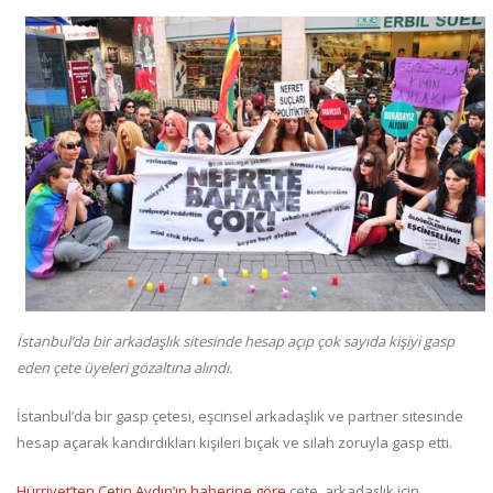
İstanbul’da bir arkadaşlık sitesinde hesap açıp çok sayıda kişiyi gasp
eden çete üyeleri gözaltına alındı.
İstanbul’da bir gasp çetesi, eşcinsel arkadaşlık ve partner sitesinde
hesap açarak kandırdıkları kişileri bıçak ve silah zoruyla gasp etti.
Hürriyet’ten Çetin Aydın’ın haberine göre
çete, arkadaşlık için