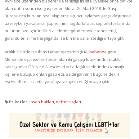
Aynı site üzerinden bu sefer de tanıştığı iki site üyesiyle önce birlikte
olan daha sonra ise gasp eden Murat G., Mart 2018’de Gasp
Bürosu'nca kurulan özel ekiplerce üçüncü eylemini gerçekleştirmek
üzereyken yakalandı. Şüphelinin mağdurlara ait cep telefonlarında
bulunan özel görüntüleri ailelerine göndermekle tehdit ettiği,
görüntüleri silme karşılığında ise bin lira para istediği ortaya çıktı.
Aralık 2018’de ise İhlas Haber Ajansı’nın (İHA)
haberine
göre
Mersin’de eşcinselleri hedef alan iki gaspçı tutuklandı. Tutuklu
saldırganlar G.Y. ve A.A. eşcinsel arkadaşlık sitelerinden tanıştığı
kişilerle buluşup onları gasp etti. Saldırganların bugüne dek 4
eşcinseli kesici aletle yaralayarak gasp ettiği ortaya çıktı.
Etiketler:
insan hakları
,
nefret suçları