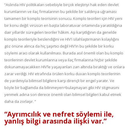
“Aslında HIV politikaları sebebiyle birçok eleştiriyi hak eden devlet
kurumlarının ve ilaç firmalarının bu şekilde bir saldırıya uğraması
tamamen bir komplo teorisinin sonucu. Komplo teorileri için HIV yeni
bir konu değil: virüsün en başta laboratuvar ortamında yaratıldığına
dair yıllardır süregelen teoriler hâkim. Aşı karşıtlığının da genelde
komplo teorileriyle beslendiğini ve HIV’i silahlaştırmanın kolaylığını
göz önüne alınca da hiç şaşırtıcı değil HIV’in bu şekilde bir korku
söylemi aracı olarak kullanılması. Burada asıl önemli olan bu komplo
teorilerinin devlet kurumlarına veya ilaç firmalarına hiçbir şekilde
dokunamayacakken HIV’le yaşayanları zan altında bıraktığı ve onlara
zarar verdiği. HIV etrafında örülen korku duvarı komplo teorilerinin
de yardımıyla bilimsel bilgilere karşı dirençli bir engel yaratır. Ve
böyle bir bağlamda da bilinmeyen=bulaşmayan gibi HIV stigmasını
yenmek adına son derece önemli olan bilimsel bilgileri kabul etmek
daha da zorlaşır. “
“Ayrımcılık ve nefret söylemi ile,
yanlış bilgi arasında ilişki var.”