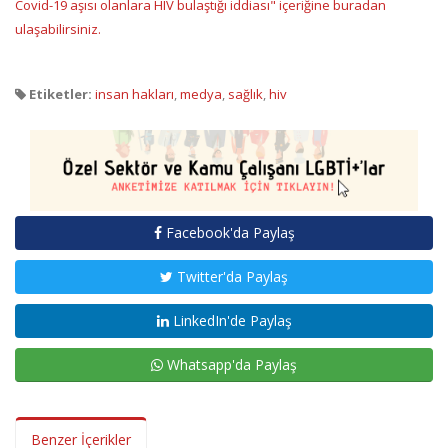
Covid-19 aşısı olanlara HIV bulaştığı iddiası" içeriğine buradan
ulaşabilirsiniz.
Etiketler:
insan hakları
,
medya
,
sağlık
,
hiv
Facebook'da Paylaş
Twitter'da Paylaş
LinkedIn'de Paylaş
Whatsapp'da Paylaş
Benzer İçerikler