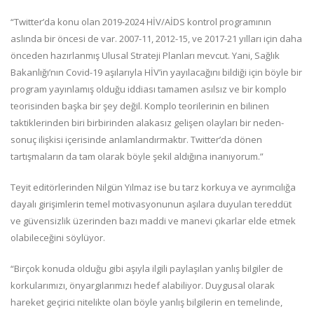
“Twitter’da konu olan 2019-2024 HİV/AİDS kontrol programının
aslında bir öncesi de var. 2007-11, 2012-15, ve 2017-21 yılları için daha
önceden hazırlanmış Ulusal Strateji Planları mevcut. Yani, Sağlık
Bakanlığı’nın Covid-19 aşılarıyla HİV’in yayılacağını bildiği için böyle bir
program yayınlamış olduğu iddiası tamamen asılsız ve bir komplo
teorisinden başka bir şey değil. Komplo teorilerinin en bilinen
taktiklerinden biri birbirinden alakasız gelişen olayları bir neden-
sonuç ilişkisi içerisinde anlamlandırmaktır. Twitter’da dönen
tartışmaların da tam olarak böyle şekil aldığına inanıyorum.”
Teyit editörlerinden Nilgün Yılmaz ise bu tarz korkuya ve ayrımcılığa
dayalı girişimlerin temel motivasyonunun aşılara duyulan tereddüt
ve güvensizlik üzerinden bazı maddi ve manevi çıkarlar elde etmek
olabileceğini söylüyor.
“Birçok konuda olduğu gibi aşıyla ilgili paylaşılan yanlış bilgiler de
korkularımızı, önyargılarımızı hedef alabiliyor. Duygusal olarak
hareket geçirici nitelikte olan böyle yanlış bilgilerin en temelinde,