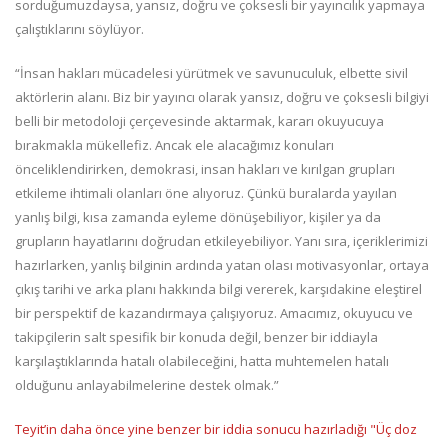
sorduğumuzdaysa, yansız, doğru ve çoksesli bir yayıncılık yapmaya
çalıştıklarını söylüyor.
“İnsan hakları mücadelesi yürütmek ve savunuculuk, elbette sivil
aktörlerin alanı. Biz bir yayıncı olarak yansız, doğru ve çoksesli bilgiyi
belli bir metodoloji çerçevesinde aktarmak, kararı okuyucuya
bırakmakla mükellefiz. Ancak ele alacağımız konuları
önceliklendirirken, demokrasi, insan hakları ve kırılgan grupları
etkileme ihtimali olanları öne alıyoruz. Çünkü buralarda yayılan
yanlış bilgi, kısa zamanda eyleme dönüşebiliyor, kişiler ya da
grupların hayatlarını doğrudan etkileyebiliyor. Yanı sıra, içeriklerimizi
hazırlarken, yanlış bilginin ardında yatan olası motivasyonlar, ortaya
çıkış tarihi ve arka planı hakkında bilgi vererek, karşıdakine eleştirel
bir perspektif de kazandırmaya çalışıyoruz. Amacımız, okuyucu ve
takipçilerin salt spesifik bir konuda değil, benzer bir iddiayla
karşılaştıklarında hatalı olabileceğini, hatta muhtemelen hatalı
olduğunu anlayabilmelerine destek olmak.”
Teyit’in daha önce yine benzer bir iddia sonucu hazırladığı "Üç doz