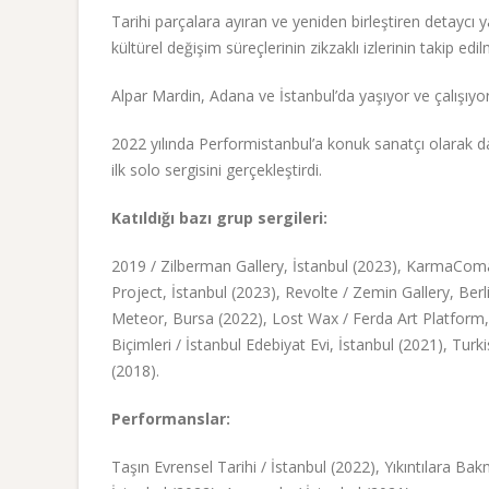
Tarihi parçalara ayıran ve yeniden birleştiren detayc
kültürel değişim süreçlerinin zikzaklı izlerinin takip ed
Alpar Mardin, Adana ve İstanbul’da yaşıyor ve çalışıyor
2022 yılında Performistanbul’a konuk sanatçı olarak da
ilk solo sergisini gerçekleştirdi.
Katıldığı bazı grup sergileri:
2019 / Zilberman Gallery, İstanbul (2023), KarmaComa
Project, İstanbul (2023), Revolte / Zemin Gallery, Berl
Meteor, Bursa (2022), Lost Wax / Ferda Art Platform, İ
Biçimleri / İstanbul Edebiyat Evi, İstanbul (2021), Tu
(2018).
Performanslar:
Taşın Evrensel Tarihi / İstanbul (2022), Yıkıntılara B