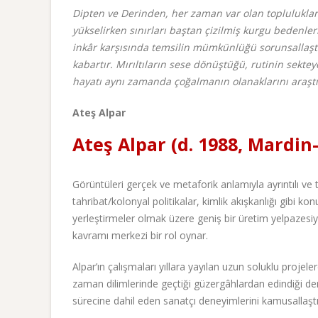
Dipten ve Derinden, her zaman var olan toplulukların k
yükselirken sınırları baştan çizilmiş kurgu bedenler
inkâr karşısında temsilin mümkünlüğü sorunsallaştırı
kabartır. Mırıltıların sese dönüştüğü, rutinin sekte
hayatı aynı zamanda çoğalmanın olanaklarını araştır
Ateş Alpar
Ateş Alpar (d. 1988, Mardin
Görüntüleri gerçek ve metaforik anlamıyla ayrıntılı ve tit
tahribat/kolonyal politikalar, kimlik akışkanlığı gibi
yerleştirmeler olmak üzere geniş bir üretim yelpazesiyl
kavramı merkezi bir rol oynar.
Alpar’ın çalışmaları yıllara yayılan uzun soluklu projel
zaman dilimlerinde geçtiği güzergâhlardan edindiği d
sürecine dahil eden sanatçı deneyimlerini kamusallaştırı