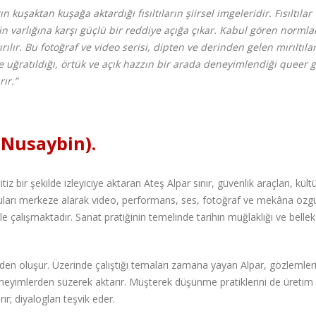
uşaktan kuşağa aktardığı fısıltıların şiirsel imgeleridir. Fısıltılar
in varlığına karşı güçlü bir reddiye açığa çıkar. Kabul gören normla
lır. Bu fotoğraf ve video serisi, dipten ve derinden gelen mırıltıla
ye uğratıldığı, örtük ve açık hazzın bir arada deneyimlendiği queer 
ır.”
-Nusaybin).
iz bir şekilde izleyiciye aktaran Ateş Alpar sınır, güvenlik araçları, kült
 konuları merkeze alarak video, performans, ses, fotoğraf ve mekâna özg
e çalışmaktadır. Sanat pratiğinin temelinde tarihin muğlaklığı ve bellek
erden oluşur. Üzerinde çalıştığı temaları zamana yayan Alpar, gözlemlerin
eneyimlerden süzerek aktarır. Müşterek düşünme pratiklerini de üretim
r; diyalogları teşvik eder.