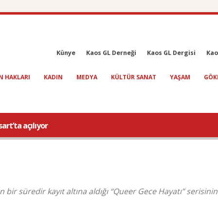
Künye
Kaos GL Derneği
Kaos GL Dergisi
Kao
N HAKLARI
KADIN
MEDYA
KÜLTÜR SANAT
YAŞAM
GÖK
art’ta açılıyor
n bir süredir kayıt altına aldığı “Queer Gece Hayatı” serisinin