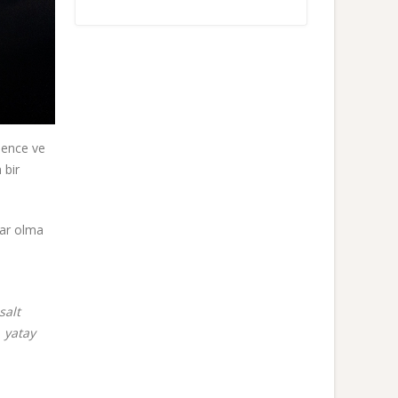
ğlence ve
 bir
 var olma
salt
 yatay