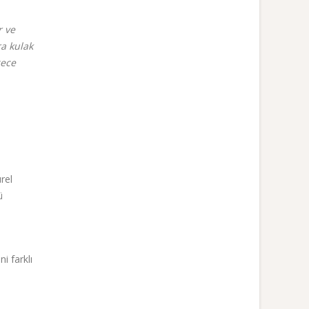
r ve
ra kulak
gece
ürel
ü
i farklı