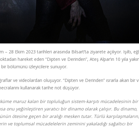
m – 28 Ekim 2023 tarihleri arasında Bilsart’ta ziyarete açılıyor. Işıltı, e
 noktadan hareket eden “Dipten ve Derinden”, Ateş Alpar’ın 10 yıla yakın
n bir bölümünü izleyicilere sunuyor.
otoğraflar ve videolardan oluşuyor. “Dipten ve Derinden” ısrarla akan bir
cralarını kullanarak tarihe not düşüyor.
kküme maruz kalan bir topluluğun sistem-karşıtı mücadelesinin bir
nsa onu yeğinleştiren yaratıcı bir dinamo olarak çalışır. Bu dinamo, 
ün ötesine geçen bir aralığı mesken tutar. Türlü karşılaşmaların,
lerin ve toplumsal mücadelelerin zeminini yakaladığı sağaltıcı bir