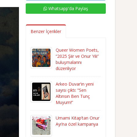
Whatsapp'da Paylaş
Benzer İçerikler
Queer Women Poets,
“2025 Şiir ve Onur Yılı”
buluşmalarını
düzenliyor
Arkeo Duvar’ın yeni
sayısı çıktı: “Sen
Altınsın Ben Tunç
Muyum!”
Umami Kitap’tan Onur
Ayı’na özel kampanya