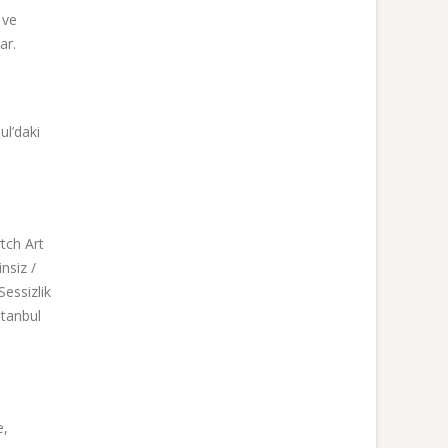
 ve
ar.
ul’daki
tch Art
nsiz /
essizlik
stanbul
e,