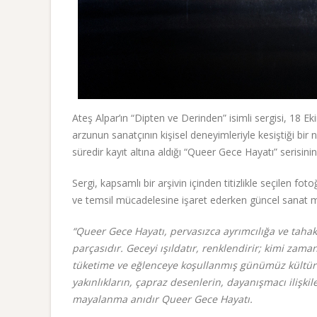
Ateş Alpar’ın “Dipten ve Derinden” isimli sergisi, 18 Eki
arzunun sanatçının kişisel deneyimleriyle kesiştiği bir
süredir kayıt altına aldığı “Queer Gece Hayatı” serisini
Sergi, kapsamlı bir arşivin içinden titizlikle seçilen f
ve temsil mücadelesine işaret ederken güncel sanat me
“Queer Gece Hayatı, pervasızca ayrımcılığa ve taha
parçasıdır. Geceyi ışıldatır, renklendirir; kimi zama
tüketime ve eğlenceye koşullanmış günümüz kültürün
yakınlıkların, çapraz desenlerin, dayanışmacı ilişki
mayalanma anıdır Queer Gece Hayatı.