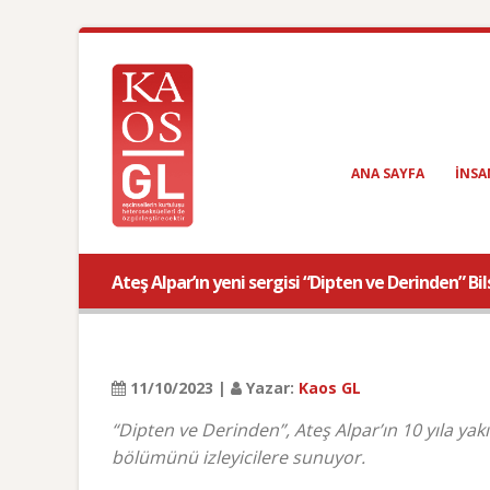
ANA SAYFA
INSA
Ateş Alpar’ın yeni sergisi “Dipten ve Derinden” Bils
11/10/2023 |
Yazar:
Kaos GL
“Dipten ve Derinden”, Ateş Alpar’ın 10 yıla yakı
bölümünü izleyicilere sunuyor.