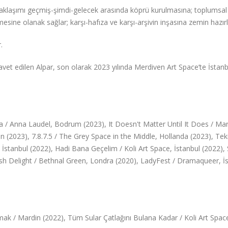
ı yaklaşımı geçmiş-şimdi-gelecek arasında köprü kurulmasına; toplumsal
ilmesine olanak sağlar; karşı-hafıza ve karşı-arşivin inşasına zemin hazırl
.
vet edilen Alpar, son olarak 2023 yılında Merdiven Art Space’te İstanb
 / Anna Laudel, Bodrum (2023), It Doesn't Matter Until It Does / Mar
in (2023), 7.8.7.5 / The Grey Space in the Middle, Hollanda (2023), Teki
stanbul (2022), Hadi Bana Geçelim / Koli Art Space, İstanbul (2022), S
rkish Delight / Bethnal Green, Londra (2020), LadyFest / Dramaqueer, İ
akmak / Mardin (2022), Tüm Sular Çatlağını Bulana Kadar / Koli Art Spac