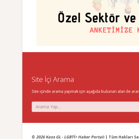
Site İçi Arama
Site içinde arama yapmak için aşağıda bulunan alan ile aramak 
©
2026 Kaos GL - LGBTİ+ Haber Portalı
| Tüm Hakları Sak