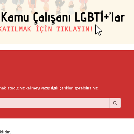
istediğiniz kelimeyi yazıp ilgili içerikleri görebilirsiniz.
lıdır.