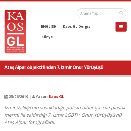
ENGLISH
Kaos GL Dergisi
Künye
Ateş Alpar objektifinden 7. İzmir Onur Yürüyüşü
25/06/2019 |
Yazar:
Kaos GL
İzmir Valiliği’nin yasakladığı, polisin biber gazı ve plastik
mermi ile saldırdığı 7. İzmir LGBTİ+ Onur Yürüyüşü’nü
Ateş Alpar fotoğrafladı.