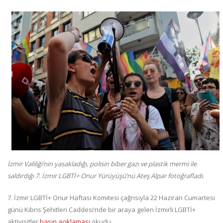
İzmir Valiliği’nin yasakladığı, polisin biber gazı ve plastik mermi ile
saldırdığı 7. İzmir LGBTİ+ Onur Yürüyüşü’nü Ateş Alpar fotoğrafladı.
7. İzmir LGBTİ+ Onur Haftası Komitesi çağrısıyla 22 Haziran Cumartesi
günü Kıbrıs Şehitleri Caddesi’nde bir araya gelen İzmirli LGBTİ+
aktivisitler
basın açıklaması
okudu.