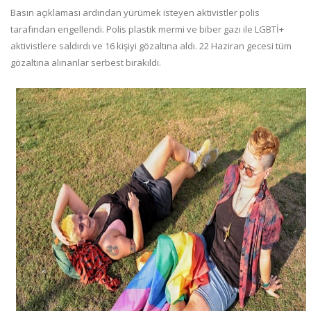
Basın açıklaması ardından yürümek isteyen aktivistler polis
tarafından engellendi. Polis plastik mermi ve biber gazı ile LGBTİ+
aktivistlere saldırdı ve 16 kişiyi gözaltına aldı. 22 Haziran gecesi tüm
gözaltına alınanlar serbest bırakıldı.