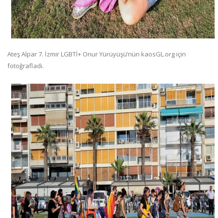
Ateş Alpar 7. İzmir LGBTİ+ Onur Yürüyüşü’nün kaosGL.org için
fotoğrafladı.